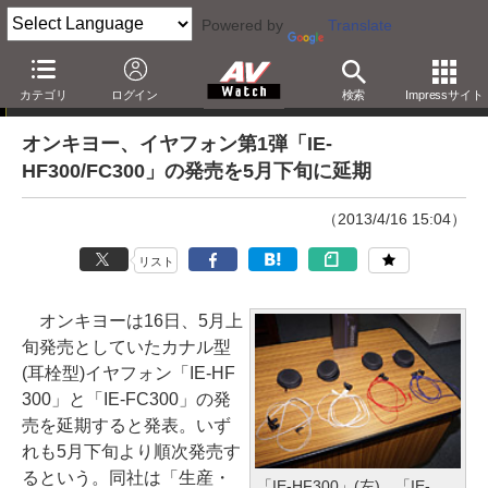
Powered by
Translate
ニュース
カテゴリ
ログイン
検索
Impressサイト
オンキヨー、イヤフォン第1弾「IE-
HF300/FC300」の発売を5月下旬に延期
（2013/4/16 15:04）
リスト
オンキヨーは16日、5月上
旬発売としていたカナル型
(耳栓型)イヤフォン「IE-HF
300」と「IE-FC300」の発
売を延期すると発表。いず
れも5月下旬より順次発売す
るという。同社は「生産・
「IE-HF300」(左)、「IE-