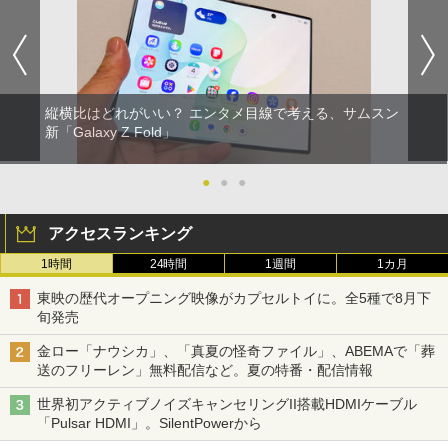
縦横比はどれがいい？ エンタメ目線で考える、サムスン
新「Galaxy Z Fold」
●
●
●
アクセスランキング
1時間
24時間
1週間
1カ月
東映の歴代オープニング映像がカプセルトイに。全5種で8月下
旬発売
金ロー「ナウシカ」、「真夏の怪奇ファイル」、ABEMAで「葬
送のフリーレン」無料配信など。夏の特番・配信情報
世界初アクティブノイズキャンセリングII搭載HDMIケーブル
「Pulsar HDMI」。SilentPowerから