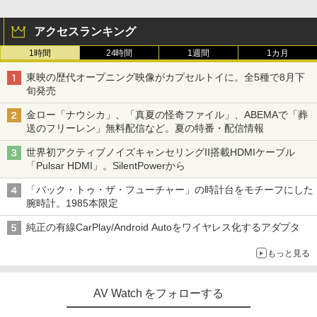
アクセスランキング
1時間
24時間
1週間
1カ月
東映の歴代オープニング映像がカプセルトイに。全5種で8月下
旬発売
金ロー「ナウシカ」、「真夏の怪奇ファイル」、ABEMAで「葬
送のフリーレン」無料配信など。夏の特番・配信情報
世界初アクティブノイズキャンセリングII搭載HDMIケーブル
「Pulsar HDMI」。SilentPowerから
「バック・トゥ・ザ・フューチャー」の時計台をモチーフにした
腕時計。1985本限定
純正の有線CarPlay/Android Autoをワイヤレス化するアダプタ
もっと見る
AV Watch をフォローする