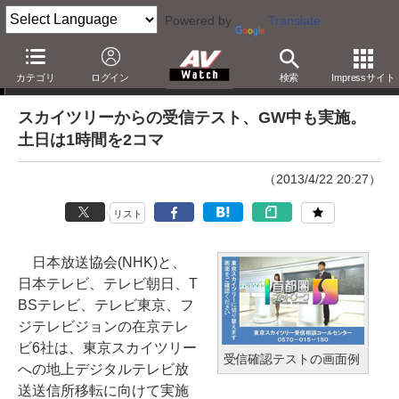
Powered by
Translate
ニュース
カテゴリ
ログイン
検索
Impressサイト
スカイツリーからの受信テスト、GW中も実施。
土日は1時間を2コマ
（2013/4/22 20:27）
リスト
日本放送協会(NHK)と、
日本テレビ、テレビ朝日、T
BSテレビ、テレビ東京、フ
ジテレビジョンの在京テレ
ビ6社は、東京スカイツリー
受信確認テストの画面例
への地上デジタルテレビ放
送送信所移転に向けて実施