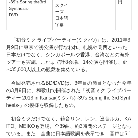
-39's Spring the3rd
円
スクイ
Synthesis-
ーズ
DVD
日本語
字幕
「初音ミク ライブパーティー(ミクパ♪)」は、2011年3
月9日に東京で初公演が行なわれ、札幌や関西といった
日本だけでなく、シンガポールや香港、台湾などの海外
ツアーも実施。これまで計8会場、14公演を開催し、延
べ35,000人以上の観衆を集めている。
今回発売されるBD/DVDは、3年目の節目となった今年
の3月9日に、和歌山で開催された「初音ミク ライブパー
ティー 2013 in Kansai(ミクパ♪) -39's Spring the 3rd Synt
hesis-」の模様を収録したもの。
初音ミクだけでなく、鏡音リン、レン、巡音ルカ、KA
ITO、MEIKOも登場。全39曲、約3時間のステージとなっ
ている。また、全曲に日本語歌詞を表示でき、音声は5.1