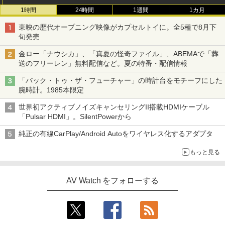
1時間
24時間
1週間
1カ月
東映の歴代オープニング映像がカプセルトイに。全5種で8月下
旬発売
金ロー「ナウシカ」、「真夏の怪奇ファイル」、ABEMAで「葬
送のフリーレン」無料配信など。夏の特番・配信情報
「バック・トゥ・ザ・フューチャー」の時計台をモチーフにした
腕時計。1985本限定
世界初アクティブノイズキャンセリングII搭載HDMIケーブル
「Pulsar HDMI」。SilentPowerから
純正の有線CarPlay/Android Autoをワイヤレス化するアダプタ
もっと見る
AV Watch をフォローする