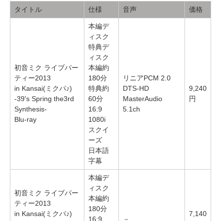
タイトル
仕様
音声
価格
本編デ
ィスク
特典デ
ィスク
初音ミク ライブパー
本編約
ティー2013
180分
リニアPCM 2.0
in Kansai(ミクパ♪)
特典約
DTS-HD
9,240
-39's Spring the3rd
60分
MasterAudio
円
Synthesis-
16:9
5.1ch
Blu-ray
1080i
スクイ
ーズ
日本語
字幕
本編デ
ィスク
初音ミク ライブパー
本編約
ティー2013
180分
in Kansai(ミクパ♪)
7,140
16:9
－