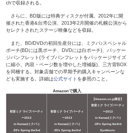
chで収録される。
さらに、BD版には特典ディスクが付属。2012年に開
催された香港&台湾公演、2013年2月開催の札幌公演から
セレクトされたステージ映像などを収録。
また、BD/DVDの初回生産分には、ミクパ♪スペシャル
ポーチ(BDには黒ポーチ、DVDには白ポーチ)、パッケー
ジパンフレット(ライブパンフレットをパッケージサイズ
に縮小、内容・ページ数を増やした増補版)、三方背BOX
を同梱する。対象店舗での早期予約購入キャンペーンな
ども実施する。詳細は
公式サイト
を参照のこと。
Amazonで購入
【Amazon.co.jp限定】
初音ミク ライブパーティ
初音ミク ライブパーティ
初音ミク ライブパーティ
ー2013
ー2013
ー2013
in Kansai(ミクパ♪)
in Kansai(ミクパ♪)
in Kansai(ミクパ♪)
-39's Spring the3rd
-39's Spring the3rd
-39's Spring the3rd
Synthesis-