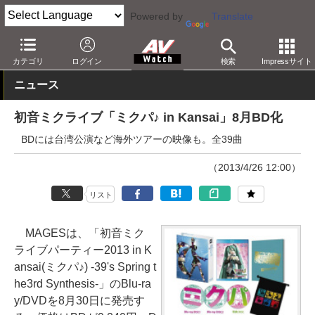
Powered by
Translate
AV Watch
コンテンツ・サービス
BD/DVD
カテゴリ
ログイン
検索
Impressサイト
ニュース
初音ミクライブ「ミクパ♪ in Kansai」8月BD化
BDには台湾公演など海外ツアーの映像も。全39曲
（2013/4/26 12:00）
リスト
MAGESは、「初音ミク
ライブパーティー2013 in K
ansai(ミクパ♪) -39's Spring t
he3rd Synthesis-」のBlu-ra
y/DVDを8月30日に発売す