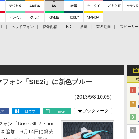
オ
ヘッドフォン
映像配信
BD
放送
業界動向
スピーカー
ェクタ
PS4
BDプレーヤー
映像配信
BD
1
フォン「SIE2i」に新色ブルー
（2013/5/8 10:05）
ブックマーク
ェア
はてブ
note
ose SIE2i sport
ルーを追加。6月14日に発売