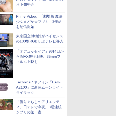
月下旬発売
Prime Video、「劇場版 魔法
少女まどか☆マギカ」3作品
を配信開始
東京国立博物館がハイセンス
の100型RGB LEDテレビ導入
「オデュッセイア」9月4日か
らIMAX先行上映。35mmフ
ィルム上映も
Technicsイヤフォン「EAH-
AZ100」に新色ムーンライト
ライラック
「借りぐらしのアリエッテ
ィ」日テレで今夜。3週連続
ジブリの第一夜