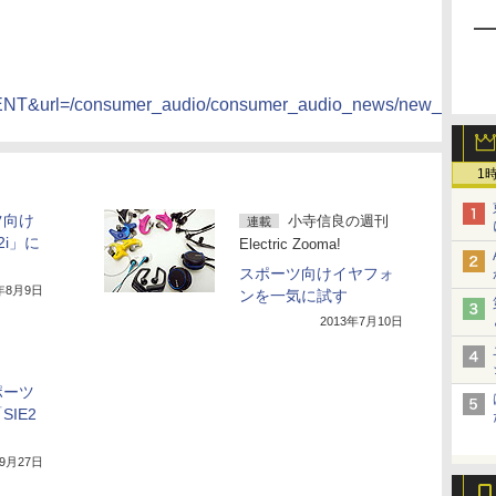
&url=/consumer_audio/consumer_audio_news/new_product
1
ツ向け
小寺信良の週刊
連載
2i」に
Electric Zooma!
スポーツ向けイヤフォ
3年8月9日
ンを一気に試す
2013年7月10日
ポーツ
IE2
年9月27日