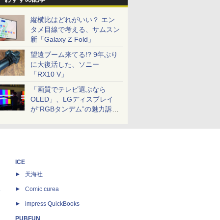
縦横比はどれがいい？ エン
タメ目線で考える、サムスン
新「Galaxy Z Fold」
望遠ブーム来てる!? 9年ぶり
に大復活した、ソニー
「RX10 V」
「画質でテレビ選ぶなら
OLED」、LGディスプレイ
が“RGBタンデム”の魅力訴
求。液晶とのガチ比較も
ICE
天海社
ス
Comic curea
impress QuickBooks
PUBFUN