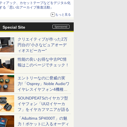
ティアック、カセットテープなどをデジタル化
する「思い出アーカイブ推進活動」
もっと見る
Special Site
クリエイティブが作った2万
円台の“小さなピュアオーデ
ィオスピーカー”
性能の良いお得な中古PC情
報はこのページでチェック！
エントリーなのに脅威の実
力!「Osprey」Noble Audioワ
イヤレスイヤフォン4機種を
一気に聴く
SOUNDPEATSのイヤカフ型
イヤフォン「UU2イヤーカ
フ」をイヤカフマニアが語る
「A&ultima SP4000T」の魅
力！ポケットに入るオーディ