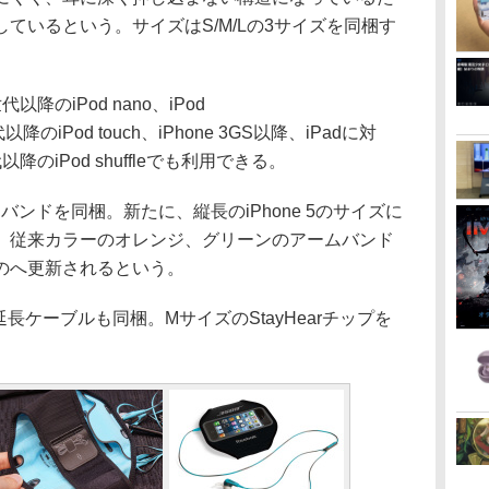
ているという。サイズはS/M/Lの3サイズを同梱す
のiPod nano、iPod
世代以降のiPod touch、iPhone 3GS以降、iPadに対
のiPod shuffleでも利用できる。
バンドを同梱。新たに、縦長のiPhone 5のサイズに
。従来カラーのオレンジ、グリーンのアームバンド
たものへ更新されるという。
延長ケーブルも同梱。MサイズのStayHearチップを