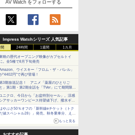
AV Watch をフォローする
s/20130508_02.jsp
Impress Watchシリーズ 人気記事
時間
24時間
1週間
1カ月
東映の歴代オープニング映像がカプセルトイ
に。全5種で8月下旬発売
Amazon、ウイスキー「フロム・ザ・バレル」
が“4402円”で再び登場！
第3期放送記念！ アニメ「薬屋のひとりご
と」第1期・第2期全話を「TVer」にて期間限定
で順次無料配信開始
ユニクロ、今日から「お盆特別セール」。涼感
シアサッカーワンピース待望値下げ、撥水ギア
ショーツは1990円に
はやぶさ50％オフの「新幹線eチケット（トク
だ値スペシャル28）」発売。秋冬乗車分、えき
ねっと限定
もっと見る
おすすめ記事