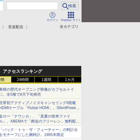
ログイン
Impress サイト
全カテゴリ
音楽配信
アクセスランキング
時間
24時間
1週間
1カ月
東映の歴代オープニング映像がカプセルトイ
に。全5種で8月下旬発売
世界初アクティブノイズキャンセリングII搭載
HDMIケーブル「Pulsar HDMI」。SilentPower
から
金ロー「ナウシカ」、「真夏の怪奇ファイ
ル」、ABEMAで「葬送のフリーレン」無料配信
など。夏の特番・配信情報
「バック・トゥ・ザ・フューチャー」の時計台
をモチーフにした腕時計。1985本限定