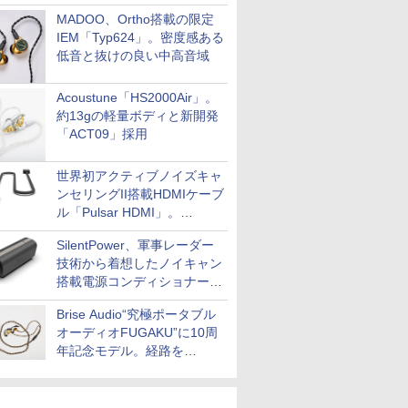
MADOO、Ortho搭載の限定
IEM「Typ624」。密度感ある
低音と抜けの良い中高音域
Acoustune「HS2000Air」。
約13gの軽量ボディと新開発
「ACT09」採用
世界初アクティブノイズキャ
ンセリングII搭載HDMIケーブ
ル「Pulsar HDMI」。
SilentPowerから
SilentPower、軍事レーダー
技術から着想したノイキャン
搭載電源コンディショナー
「AC iPurifier2」
Brise Audio“究極ポータブル
オーディオFUGAKU”に10周
年記念モデル。経路を
NISHIKIで統一。400万円