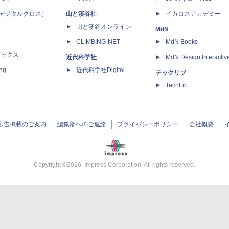
 X（デジタルクロス）
山と溪谷社
イカロスアカデミー
山と溪谷オンライン
MdN
CLIMBING-NET
MdN Books
ブックス
近代科学社
MdN Design Interactiv
ing
近代科学社Digital
テックリブ
TechLib
広告掲載のご案内
編集部へのご連絡
プライバシーポリシー
会社概要
Copyright ©
2026
Impress Corporation. All rights reserved.