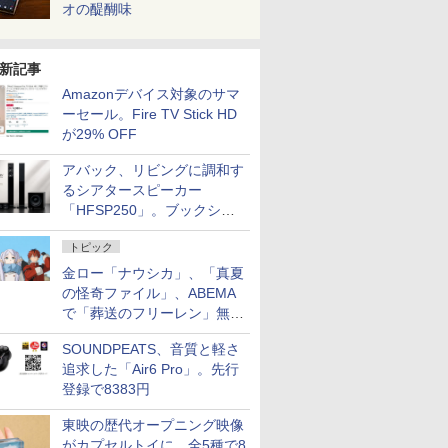
オの醍醐味
新記事
Amazonデバイス対象のサマ
ーセール。Fire TV Stick HD
が29% OFF
アバック、リビングに調和す
るシアタースピーカー
「HFSP250」。ブックシェ
ルフはペア3万円以下
トピック
金ロー「ナウシカ」、「真夏
の怪奇ファイル」、ABEMA
で「葬送のフリーレン」無料
配信など。夏の特番・配信情
SOUNDPEATS、音質と軽さ
報
追求した「Air6 Pro」。先行
登録で8383円
東映の歴代オープニング映像
がカプセルトイに。全5種で8