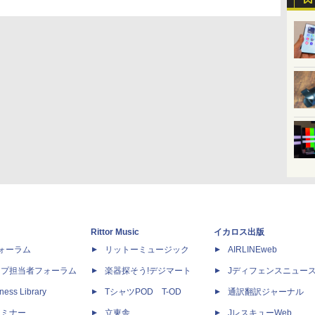
Rittor Music
イカロス出版
dフォーラム
リットーミュージック
AIRLINEweb
ップ担当者フォーラム
楽器探そう!デジマート
Jディフェンスニュー
ness Library
TシャツPOD T-OD
通訳翻訳ジャーナル
セミナー
立東舎
JレスキューWeb