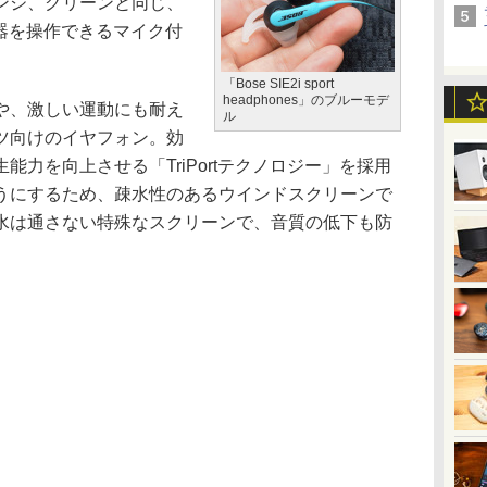
ンジ、グリーンと同じ、
OS機器を操作できるマイク付
「Bose SIE2i sport
headphones」のブルーモデ
や、激しい運動にも耐え
ル
ツ向けのイヤフォン。効
力を向上させる「TriPortテクノロジー」を採用
うにするため、疎水性のあるウインドスクリーンで
水は通さない特殊なスクリーンで、音質の低下も防