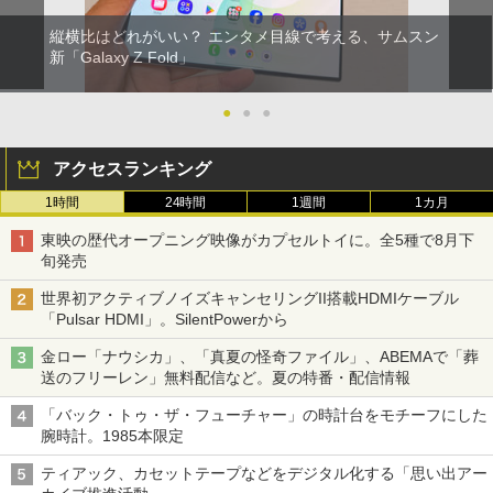
縦横比はどれがいい？ エンタメ目線で考える、サムスン
新「Galaxy Z Fold」
●
●
●
アクセスランキング
1時間
24時間
1週間
1カ月
東映の歴代オープニング映像がカプセルトイに。全5種で8月下
旬発売
世界初アクティブノイズキャンセリングII搭載HDMIケーブル
「Pulsar HDMI」。SilentPowerから
金ロー「ナウシカ」、「真夏の怪奇ファイル」、ABEMAで「葬
送のフリーレン」無料配信など。夏の特番・配信情報
「バック・トゥ・ザ・フューチャー」の時計台をモチーフにした
腕時計。1985本限定
ティアック、カセットテープなどをデジタル化する「思い出アー