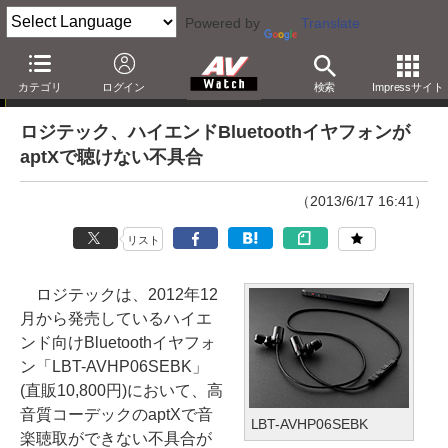
Powered by
Translate
ニュース
カテゴリ
ログイン
検索
Impressサイト
ロジテック、ハイエンドBluetoothイヤフォンが
aptXで聴けない不具合
（2013/6/17 16:41）
リスト
ロジテックは、2012年12
月から発売しているハイエ
ンド向けBluetoothイヤフォ
ン「LBT-AVHP06SEBK」
(直販10,800円)において、高
音質コーデックのaptXで音
LBT-AVHP06SEBK
楽聴取ができない不具合が