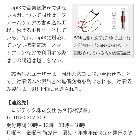
aptXで音楽聴取ができな
い原因について同社は「フ
ァームウェアの書き込み工
程における不具合」として
いる。なお、aptXに対応し
S/Nに続く文字(赤枠で囲まれ
ていない携帯電話、スマー
た部分)が「35R90981A」と
トフォンなどで利用する際
記載されているものが該当品
はこの問題は起こらない。
該当品のユーザーは、同社の窓口に問い合わせること
で、対策済みの製品との無償交換を受けられる。対策済
み製品は、6月下旬に発送される。
【連絡先】
「ロジテック株式会社 お客様相談室」
Tel.0120-307-302
受付時間 10時～12時、13時～18時
月曜日～金曜日(祝祭日、夏期・年末年始特定休業日を除