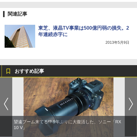
関連記事
東芝、液晶TV事業は500億円弱の損失。2
年連続赤字に
2013年5月9日
おすすめ記事
望遠ブーム来てる!? 9年ぶりに大復活した、ソニー「RX
10 V」