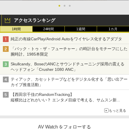
●
●
●
アクセスランキング
1時間
24時間
1週間
1カ月
純正の有線CarPlay/Android Autoをワイヤレス化するアダプタ
「バック・トゥ・ザ・フューチャー」の時計台をモチーフにした
腕時計。1985本限定
Skullcandy、BoseのANCとサウンドチューニング採用の震える
ヘッドフォン「Crusher 1080 ANC」
ティアック、カセットテープなどをデジタル化する「思い出アー
カイブ推進活動」
【西田宗千佳のRandomTracking】
縦横比はどれがいい？ エンタメ目線で考える、サムスン新
「Galaxy Z Fold」
もっと見る
AV Watch をフォローする