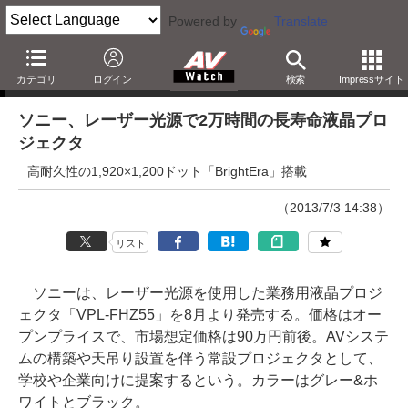
Powered by
Translate
ニュース
カテゴリ
ログイン
検索
Impressサイト
ソニー、レーザー光源で2万時間の長寿命液晶プロ
ジェクタ
高耐久性の1,920×1,200ドット「BrightEra」搭載
（2013/7/3 14:38）
リスト
ソニーは、レーザー光源を使用した業務用液晶プロジ
ェクタ「VPL-FHZ55」を8月より発売する。価格はオー
プンプライスで、市場想定価格は90万円前後。AVシステ
ムの構築や天吊り設置を伴う常設プロジェクタとして、
学校や企業向けに提案するという。カラーはグレー&ホ
ワイトとブラック。