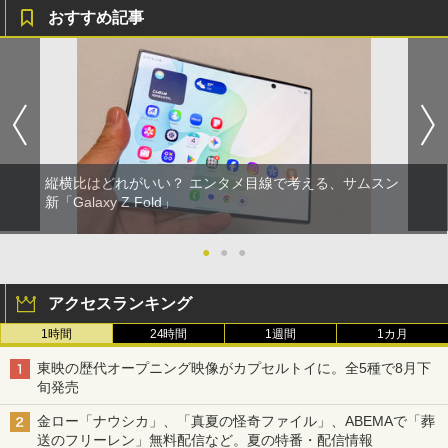
おすすめ記事
縦横比はどれがいい？ エンタメ目線で考える、サムスン
新「Galaxy Z Fold」
●
●
●
アクセスランキング
1時間
24時間
1週間
1カ月
東映の歴代オープニング映像がカプセルトイに。全5種で8月下
旬発売
金ロー「ナウシカ」、「真夏の怪奇ファイル」、ABEMAで「葬
送のフリーレン」無料配信など。夏の特番・配信情報