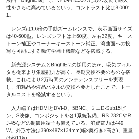
液晶「BrightEra」で、VPL-FHZ55のための改良で耐久
性をさらに高めているという。コントラスト比は8,000:
1。
レンズは1.6倍の手動ズームレンズで、表示画面サイズ
は40-600型。レンズシフトは上60度、左右32度。キース
トーン補正やコーナーキーストーン補正、湾曲面への投
写を可能にする幾何学補正機能などを搭載する。
新光源システムとBrightEraの採用のほか、吸気フィル
タも従来より集塵能力が高く、長期交換不要のものを搭
載。これにより2万時間のメンテナンスフリーを実現
し、消耗品や液晶パネルの交換不要としたことで、トー
タルコストを軽減するという。
入力端子はHDMIとDVI-D、5BNC、ミニD-Sub15ピ
ン、S映像、コンポジットを各1系統装備。RS-232CやR
J-45などの制御用端子も備えている。消費電力は449
W。外形寸法は390×487×134mm(幅×奥行き×高さ)、重量
は約11kg。