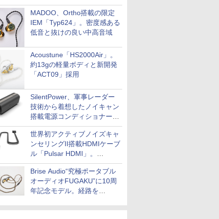
MADOO、Ortho搭載の限定
IEM「Typ624」。密度感ある
低音と抜けの良い中高音域
Acoustune「HS2000Air」。
約13gの軽量ボディと新開発
「ACT09」採用
SilentPower、軍事レーダー
技術から着想したノイキャン
搭載電源コンディショナー
「AC iPurifier2」
世界初アクティブノイズキャ
ンセリングII搭載HDMIケーブ
ル「Pulsar HDMI」。
SilentPowerから
Brise Audio“究極ポータブル
オーディオFUGAKU”に10周
年記念モデル。経路を
NISHIKIで統一。400万円