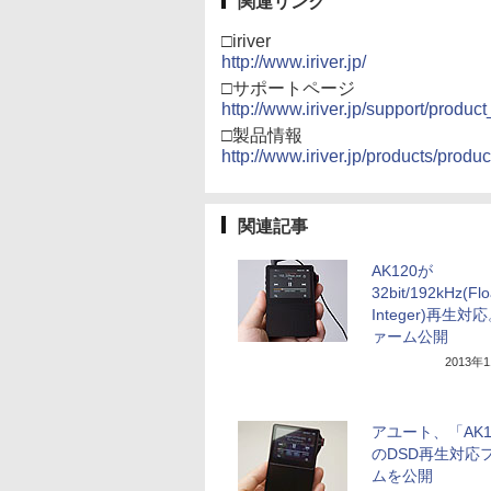
関連リンク
□iriver
http://www.iriver.jp/
□サポートページ
http://www.iriver.jp/support/produc
□製品情報
http://www.iriver.jp/products/produ
関連記事
AK120が
32bit/192kHz(Fl
Integer)再生対
ァーム公開
2013年
アユート、「AK1
のDSD再生対応
ムを公開