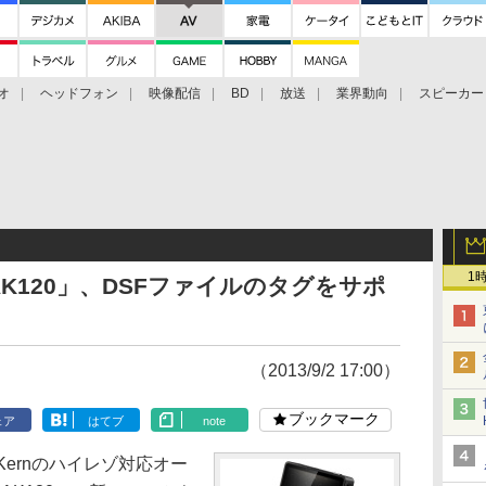
オ
ヘッドフォン
映像配信
BD
放送
業界動向
スピーカー
ェクタ
PS4
BDプレーヤー
映像配信
BD
1
K120」、DSFファイルのタグをサポ
（2013/9/2 17:00）
ブックマーク
ェア
はてブ
note
l&Kernのハイレゾ対応オー