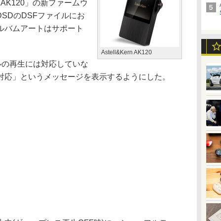
n AK120」の新ファームウ
DSDのDSFファイルにお
ルバムアートはサポート
Astell&Kern AK120
イルの再生には対応していな
対応」というメッセージを表示するようにした。