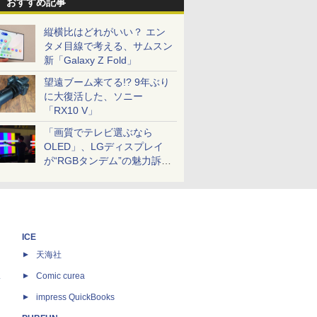
おすすめ記事
縦横比はどれがいい？ エン
タメ目線で考える、サムスン
新「Galaxy Z Fold」
望遠ブーム来てる!? 9年ぶり
に大復活した、ソニー
「RX10 V」
「画質でテレビ選ぶなら
OLED」、LGディスプレイ
が“RGBタンデム”の魅力訴
求。液晶とのガチ比較も
ICE
天海社
ス
Comic curea
impress QuickBooks