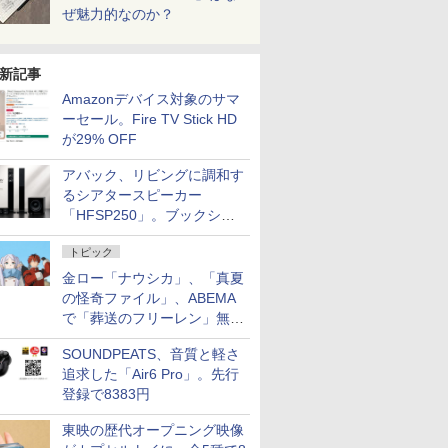
ぜ魅力的なのか？
新記事
Amazonデバイス対象のサマ
ーセール。Fire TV Stick HD
が29% OFF
アバック、リビングに調和す
るシアタースピーカー
「HFSP250」。ブックシェ
ルフはペア3万円以下
トピック
金ロー「ナウシカ」、「真夏
の怪奇ファイル」、ABEMA
で「葬送のフリーレン」無料
配信など。夏の特番・配信情
SOUNDPEATS、音質と軽さ
報
追求した「Air6 Pro」。先行
登録で8383円
東映の歴代オープニング映像