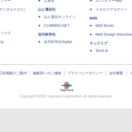
セミナー
立東舎
JレスキューWeb
 X（デジタルクロス）
山と溪谷社
イカロスアカデミー
山と溪谷オンライン
MdN
CLIMBING-NET
MdN Books
ブックス
近代科学社
MdN Design Interactiv
ing
近代科学社Digital
テックリブ
TechLib
広告掲載のご案内
編集部へのご連絡
プライバシーポリシー
会社概要
Copyright ©
2026
Impress Corporation. All rights reserved.