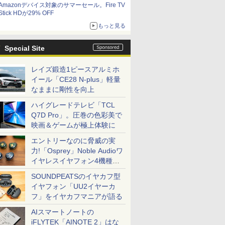
Amazonデバイス対象のサマーセール。Fire TV
Stick HDが29% OFF
もっと見る
Special Site
レイズ鍛造1ピースアルミホ
イール「CE28 N-plus」軽量
なままに剛性を向上
ハイグレードテレビ「TCL
Q7D Pro」。圧巻の色彩美で
映画＆ゲームが極上体験に
エントリーなのに脅威の実
力!「Osprey」Noble Audioワ
イヤレスイヤフォン4機種を
一気に聴く
SOUNDPEATSのイヤカフ型
イヤフォン「UU2イヤーカ
フ」をイヤカフマニアが語る
AIスマートノートの
iFLYTEK「AINOTE 2」はな