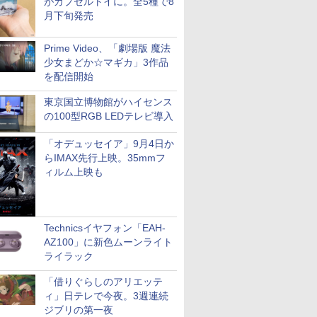
がカプセルトイに。全5種で8
月下旬発売
Prime Video、「劇場版 魔法
少女まどか☆マギカ」3作品
を配信開始
東京国立博物館がハイセンス
の100型RGB LEDテレビ導入
「オデュッセイア」9月4日か
らIMAX先行上映。35mmフ
ィルム上映も
Technicsイヤフォン「EAH-
AZ100」に新色ムーンライト
ライラック
「借りぐらしのアリエッテ
ィ」日テレで今夜。3週連続
ジブリの第一夜