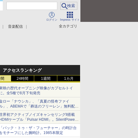
ログイン
Impress サイト
全カテゴリ
音楽配信
アクセスランキング
時間
24時間
1週間
1カ月
東映の歴代オープニング映像がカプセルトイ
に。全5種で8月下旬発売
金ロー「ナウシカ」、「真夏の怪奇ファイ
ル」、ABEMAで「葬送のフリーレン」無料配信
など。夏の特番・配信情報
世界初アクティブノイズキャンセリングII搭載
HDMIケーブル「Pulsar HDMI」。SilentPower
から
「バック・トゥ・ザ・フューチャー」の時計台
をモチーフにした腕時計。1985本限定