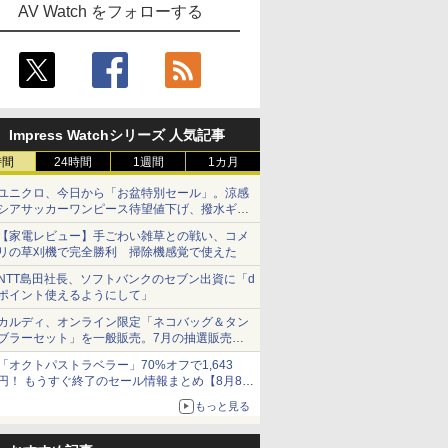
AV Watch をフォローする
Impress Watchシリーズ 人気記事
時間
24時間
1週間
1カ月
ユニクロ、今日から「お盆特別セール」。涼感
シアサッカーワンピース待望値下げ、撥水ギア
ショーツは1990円に
【家電レビュー】手ごわい雑草との戦い、コメ
リの草刈機で完全勝利 掃除機感覚で使えた
NTT島田社長、ソフトバンクのセブン出資に「d
ポイント使えるようにして」
カルディ、オンライン限定「ネコバッグ＆タン
ブラーセット」を一般販売。7月の抽選販売の
当選無効分
「オクトパストラベラー」70%オフで1,643
円！ もうすぐ終了のセール情報まとめ【8月8日
更新】
もっと見る
ニンテンドーeショップでは「大神 絶景版」が
67%オフで990円