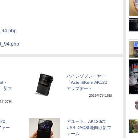
t_94.php
ct_94.php
ハイレゾプレーヤー
oat・
「Astell&Kern AK120」
応。新フ
アップデート
2013年7月18日
11月27日
20」
アユート、AK120の
ファー
USB DAC機能向け新フ
ァーム