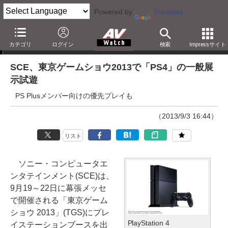
Powered by
Translate
ニュース
カテゴリ
ログイン
検索
Impressサイト
SCE、東京ゲームショウ2013で「PS4」の一般展
示試遊
PS Plusメンバー向けの優先プレイも
（2013/9/3 16:44）
リスト
ソニー・コンピュータエ
ンタテインメント(SCE)は、
9月19～22日に幕張メッセ
で開催される「東京ゲーム
ショウ 2013」(TGS)にプレ
PlayStation 4
イステーションブースを出