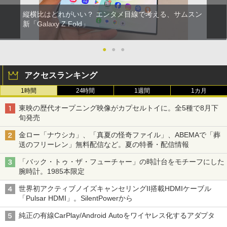
縦横比はどれがいい？ エンタメ目線で考える、サムスン
新「Galaxy Z Fold」
●
●
●
アクセスランキング
1時間
24時間
1週間
1カ月
東映の歴代オープニング映像がカプセルトイに。全5種で8月下
旬発売
金ロー「ナウシカ」、「真夏の怪奇ファイル」、ABEMAで「葬
送のフリーレン」無料配信など。夏の特番・配信情報
「バック・トゥ・ザ・フューチャー」の時計台をモチーフにした
腕時計。1985本限定
世界初アクティブノイズキャンセリングII搭載HDMIケーブル
「Pulsar HDMI」。SilentPowerから
純正の有線CarPlay/Android Autoをワイヤレス化するアダプタ