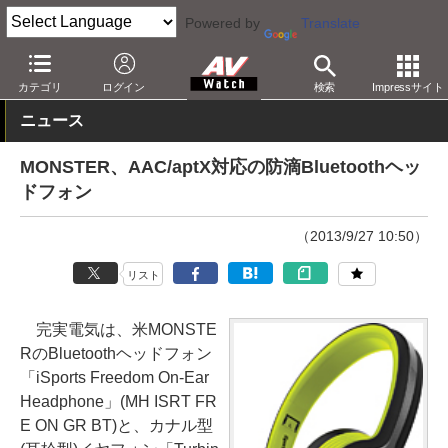
Powered by
Translate
AV Watch
製品
ヘッドフォン
カテゴリ
ログイン
検索
Impressサイト
ニュース
MONSTER、AAC/aptX対応の防滴Bluetoothヘッ
ドフォン
（2013/9/27 10:50）
リスト
完実電気は、米MONSTE
RのBluetoothヘッドフォン
「iSports Freedom On-Ear
Headphone」(MH ISRT FR
E ON GR BT)と、カナル型