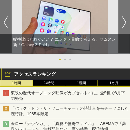
縦横比はどれがいい？ エンタメ目線で考える、サムスン
新「Galaxy Z Fold」
●
●
●
アクセスランキング
1時間
24時間
1週間
1カ月
東映の歴代オープニング映像がカプセルトイに。全5種で8月下
旬発売
「バック・トゥ・ザ・フューチャー」の時計台をモチーフにした
腕時計。1985本限定
金ロー「ナウシカ」、「真夏の怪奇ファイル」、ABEMAで「葬
送のフリーレン」無料配信など。夏の特番・配信情報