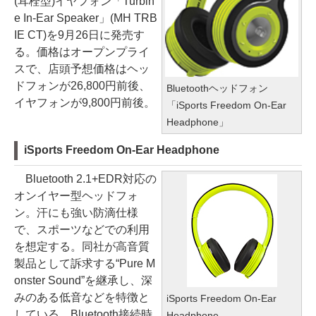
(耳栓型)イヤフォン「Turbin
e In-Ear Speaker」(MH TRB
IE CT)を9月26日に発売す
る。価格はオープンプライ
スで、店頭予想価格はヘッ
ドフォンが26,800円前後、
Bluetoothヘッドフォン
イヤフォンが9,800円前後。
「iSports Freedom On-Ear
Headphone」
iSports Freedom On-Ear Headphone
Bluetooth 2.1+EDR対応の
オンイヤー型ヘッドフォ
ン。汗にも強い防滴仕様
で、スポーツなどでの利用
を想定する。同社が高音質
製品として訴求する“Pure M
onster Sound”を継承し、深
みのある低音などを特徴と
iSports Freedom On-Ear
している。Bluetooth接続時
Headphone