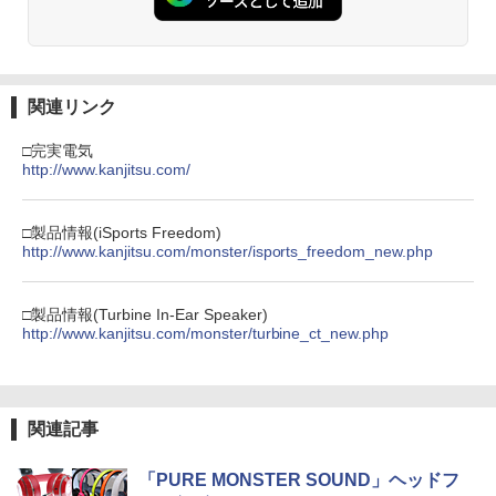
関連リンク
□完実電気
http://www.kanjitsu.com/
□製品情報(iSports Freedom)
http://www.kanjitsu.com/monster/isports_freedom_new.php
□製品情報(Turbine In-Ear Speaker)
http://www.kanjitsu.com/monster/turbine_ct_new.php
関連記事
「PURE MONSTER SOUND」ヘッドフ