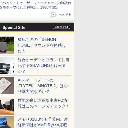
「バック・トゥ・ザ・フューチャー」の時計台
をモチーフにした腕時計。1985本限定
もっと見る
Special Site
鳥肌ものの「DENON
HOME」サウンドを体感し
た！
総合オーディオブランドに進
化するSHANLINGとは何者
か？
AIスマートノートの
iFLYTEK「AINOTE 2」はな
ぜ魅力的なのか？
性能の良いお得な中古PC情
報はこのページでチェック！
メモリ32GBでも予算内。産
経新聞社がAMD Ryzen搭載