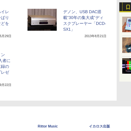
ハイレ
デノン、USB DAC搭
ひばり
載“30年の集大成”ディ
などを
スクプレーヤー「DCD-
SX1」
年5月29日
2013年8月21日
イン
購入者に
収録の
プレゼ
年9月22日
Rittor Music
イカロス出版