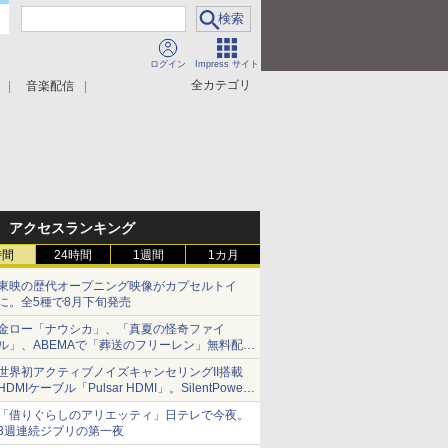
ログイン
Impress サイト
全カテゴリ
音楽配信
アクセスランキング
時間
24時間
1週間
1カ月
東映の歴代オープニング映像がカプセルトイ
に。全5種で8月下旬発売
金ロー「ナウシカ」、「真夏の怪奇ファイ
ル」、ABEMAで「葬送のフリーレン」無料配信
など。夏の特番・配信情報
世界初アクティブノイズキャンセリングII搭載
HDMIケーブル「Pulsar HDMI」。SilentPower
から
「借りぐらしのアリエッティ」日テレで今夜。
3週連続ジブリの第一夜