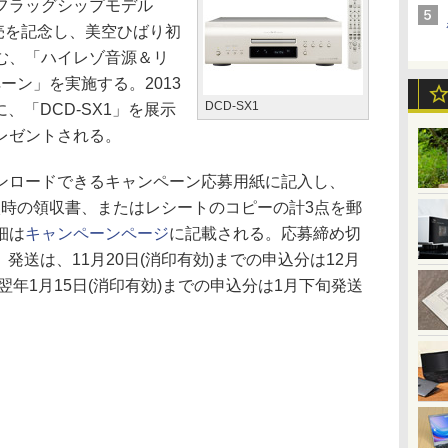
フラッグシップモデル
)の発売を記念し、美空ひばり初
む、「ハイレゾ音源＆リ
ーン」を実施する。2013
DCD-SX1
に、「DCD-SX1」を展示
レゼントされる。
ロードできるキャンペーン応募用紙に記入し、
購入時の領収書、またはレシートのコピーの計3点を郵
細は
キャンペーンページ
に記載される。応募締め切
。発送は、11月20日(消印有効)までの申込分は12月
翌年1月15日(消印有効)までの申込分は1月下旬発送