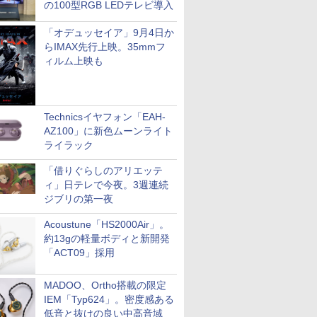
の100型RGB LEDテレビ導入
「オデュッセイア」9月4日か
らIMAX先行上映。35mmフ
ィルム上映も
Technicsイヤフォン「EAH-
AZ100」に新色ムーンライト
ライラック
「借りぐらしのアリエッテ
ィ」日テレで今夜。3週連続
ジブリの第一夜
Acoustune「HS2000Air」。
約13gの軽量ボディと新開発
「ACT09」採用
MADOO、Ortho搭載の限定
IEM「Typ624」。密度感ある
低音と抜けの良い中高音域