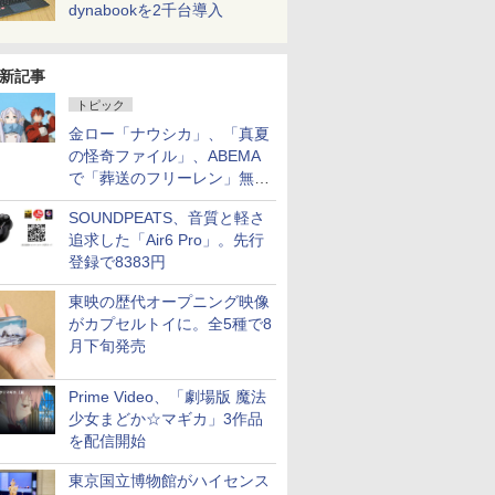
dynabookを2千台導入
新記事
トピック
金ロー「ナウシカ」、「真夏
の怪奇ファイル」、ABEMA
で「葬送のフリーレン」無料
配信など。夏の特番・配信情
SOUNDPEATS、音質と軽さ
報
追求した「Air6 Pro」。先行
登録で8383円
東映の歴代オープニング映像
がカプセルトイに。全5種で8
月下旬発売
Prime Video、「劇場版 魔法
少女まどか☆マギカ」3作品
を配信開始
東京国立博物館がハイセンス