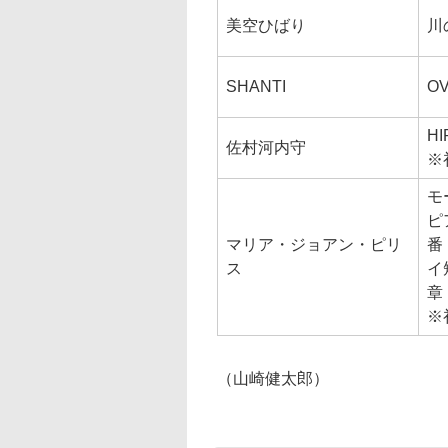
美空ひばり
川
SHANTI
O
H
佐村河内守
※
モ
ピ
マリア・ジョアン・ピリ
番
ス
イ
章
※
（山崎健太郎）