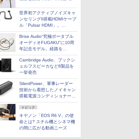
世界初アクティブノイズキャ
ンセリングII搭載HDMIケーブ
ル「Pulsar HDMI」。
SilentPowerから
Brise Audio“究極ポータブル
オーディオFUGAKU”に10周
年記念モデル。経路を
NISHIKIで統一。400万円
Cambridge Audio、ブックシ
ェルフスピーカなど8製品を
一挙発売
SilentPower、軍事レーダー
技術から着想したノイキャン
搭載電源コンディショナー
「AC iPurifier2」
トピック
キヤノン「EOS R6 V」の使
命とは? スチル機とシネマ機
の間に広がる動画ニーズ