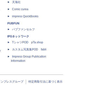
天海社
ス
Comic curea
impress QuickBooks
PUBFUN
パブファンセルフ
IPGネットワーク
TシャツPOD pTa.shop
カスタム写真集POD fabli
e
Impress Group Publication
Information
インプレスグループ
特定商取引法に基づく表示