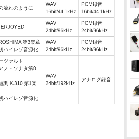
WAV
PCM録音
の流れのように
16bit/44.1kHz
16bit/44.1kHz
WAV
PCM録音
VERJOYED
24bit/96kHz
24bit/96kHz
IROSHIMA 第3楽章
WAV
PCM録音
初ハイレゾ音源化
24bit/96kHz
24bit/96kHz
ーツァルト
アノ・ソナタ第8
WAV
アナログ録音
短調 K.310 第1楽
24bit/192kHz
初ハイレゾ音源化