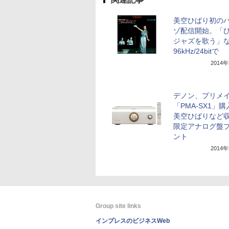
美空ひばり初の
ゾ配信開始。「
ジャズを歌う」
96kHz/24bitで
2014
デノン、プリメ
「PMA-SX1」
美空ひばりなど
限定アナログ盤
ント
2014
Group site links
インプレスのビジネスWeb