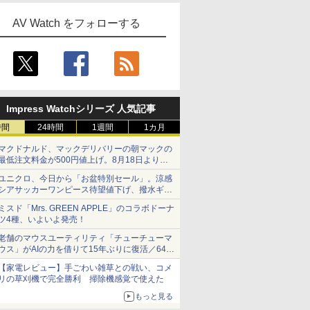
AV Watch をフォローする
Impress Watchシリーズ 人気記事
時間
24時間
1週間
1カ月
マクドナルド、マックデリバリーの朝マックの
最低注文料金が500円値上げ。8月18日より
1,500円から受付
ユニクロ、今日から「お盆特別セール」。涼感
シアサッカーワンピース待望値下げ、撥水ギア
ショーツは1990円に
ミスド「Mrs. GREEN APPLE」のコラボドーナ
ツ4種、いよいよ発売！
老舗のマウスユーティリティ「チューチューマ
ウス」がAIの力を借りて15年ぶりに復活／64bit
化、Windows 10/11、「Chrome」も走り回
【家電レビュー】手ごわい雑草との戦い、コメ
る。復活記念で2026年末まで500円
リの草刈機で完全勝利 掃除機感覚で使えた
もっと見る