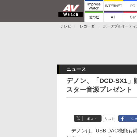
テレビ
レコーダ
ポータブルオーディ
スマートスピーカー
デジカメ
プロジ
ニュース
デノン、「DCD-SX
スター音源プレゼント
ポスト
リスト
シ
デノンは、USB DAC機能も備