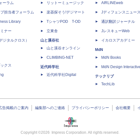
dフォーラム
リットーミュージック
AIRLINEweb
ップ担当者フォーラム
楽器探そう!デジマート
Jディフェンスニュー
ness Library
TシャツPOD T-OD
通訳翻訳ジャーナル
セミナー
立東舎
JレスキューWeb
 X（デジタルクロス）
山と溪谷社
イカロスアカデミー
山と溪谷オンライン
MdN
CLIMBING-NET
MdN Books
ブックス
近代科学社
MdN Design Interactiv
ing
近代科学社Digital
テックリブ
TechLib
広告掲載のご案内
編集部へのご連絡
プライバシーポリシー
会社概要
Copyright ©
2026
Impress Corporation. All rights reserved.