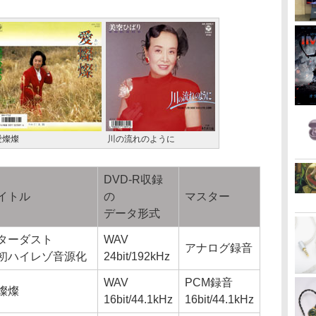
愛燦燦
川の流れのように
DVD-R収録
イトル
の
マスター
データ形式
ターダスト
WAV
アナログ録音
初ハイレゾ音源化
24bit/192kHz
WAV
PCM録音
燦燦
16bit/44.1kHz
16bit/44.1kHz