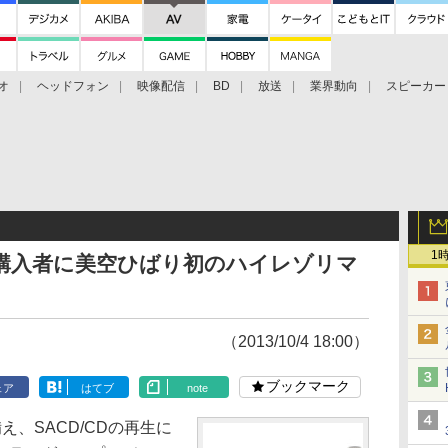
オ
ヘッドフォン
映像配信
BD
放送
業界動向
スピーカー
ェクタ
PS4
BDプレーヤー
映像配信
BD
1
1」購入者に美空ひばり初のハイレゾリマ
（2013/10/4 18:00）
ブックマーク
ェア
はてブ
note
え、SACD/CDの再生に