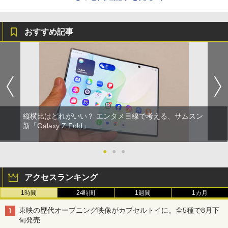
おすすめ記事
縦横比はどれがいい？ エンタメ目線で考える、サムスン
新「Galaxy Z Fold」
●
●
●
アクセスランキング
1時間
24時間
1週間
1カ月
東映の歴代オープニング映像がカプセルトイに。全5種で8月下
旬発売