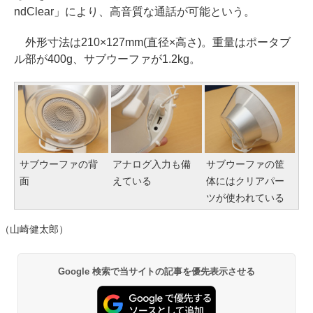
ndClear」により、高音質な通話が可能という。
外形寸法は210×127mm(直径×高さ)。重量はポータブ
ル部が400g、サブウーファが1.2kg。
サブウーファの背
アナログ入力も備
サブウーファの筐
面
えている
体にはクリアパー
ツが使われている
（山崎健太郎）
Google 検索で当サイトの記事を優先表示させる