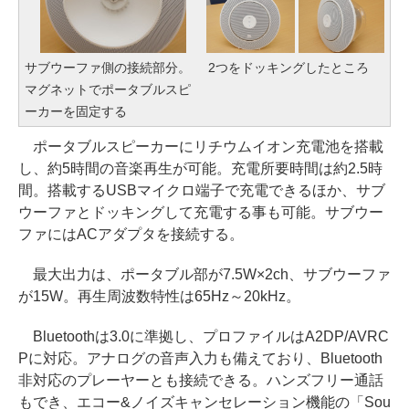
サブウーファ側の接続部分。
2つをドッキングしたところ
マグネットでポータブルスピ
ーカーを固定する
ポータブルスピーカーにリチウムイオン充電池を搭載
し、約5時間の音楽再生が可能。充電所要時間は約2.5時
間。搭載するUSBマイクロ端子で充電できるほか、サブ
ウーファとドッキングして充電する事も可能。サブウー
ファにはACアダプタを接続する。
最大出力は、ポータブル部が7.5W×2ch、サブウーファ
が15W。再生周波数特性は65Hz～20kHz。
Bluetoothは3.0に準拠し、プロファイルはA2DP/AVRC
Pに対応。アナログの音声入力も備えており、Bluetooth
非対応のプレーヤーとも接続できる。ハンズフリー通話
もでき、エコー&ノイズキャンセレーション機能の「Sou