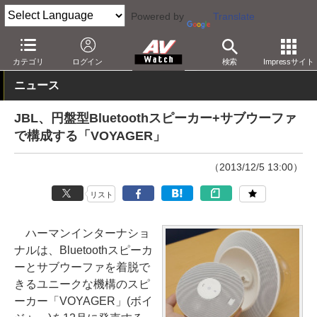
Powered by
Translate
AV Watch
製品
Bluetoothスピーカー
カテゴリ
ログイン
検索
Impressサイト
ニュース
JBL、円盤型Bluetoothスピーカー+サブウーファ
で構成する「VOYAGER」
（2013/12/5 13:00）
リスト
ハーマンインターナショ
ナルは、Bluetoothスピーカ
ーとサブウーファを着脱で
きるユニークな機構のスピ
ーカー「VOYAGER」(ボイ