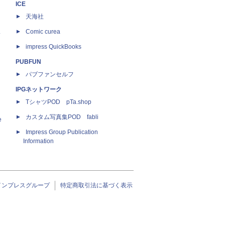
ICE
天海社
ス
Comic curea
impress QuickBooks
PUBFUN
パブファンセルフ
IPGネットワーク
TシャツPOD pTa.shop
カスタム写真集POD fabli
e
Impress Group Publication
Information
インプレスグループ
特定商取引法に基づく表示