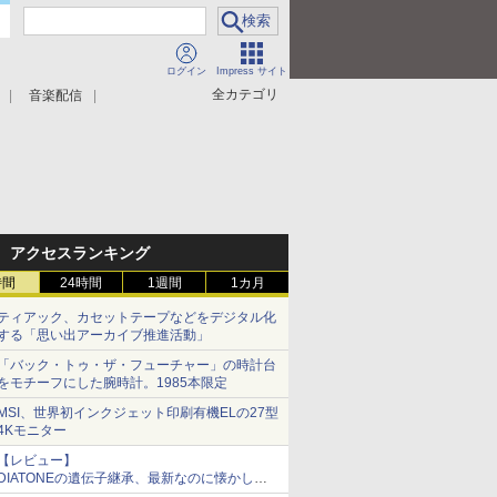
ログイン
Impress サイト
全カテゴリ
音楽配信
アクセスランキング
時間
24時間
1週間
1カ月
ティアック、カセットテープなどをデジタル化
する「思い出アーカイブ推進活動」
「バック・トゥ・ザ・フューチャー」の時計台
をモチーフにした腕時計。1985本限定
MSI、世界初インクジェット印刷有機ELの27型
4Kモニター
【レビュー】
DIATONEの遺伝子継承、最新なのに懐かし
い“惚れる音”Tecnologia e Cuore「DS-TC52B」