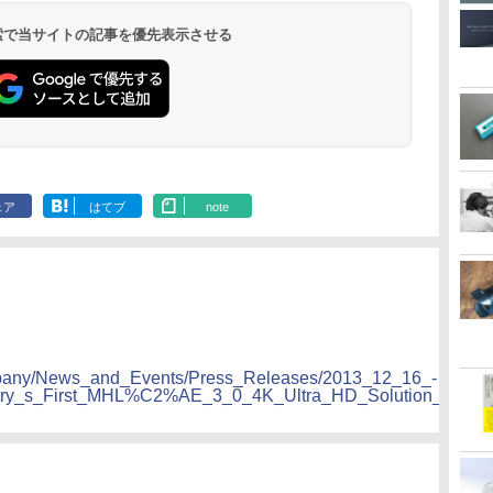
 検索で当サイトの記事を優先表示させる
ェア
はてブ
note
mpany/News_and_Events/Press_Releases/2013_12_16_-
stry_s_First_MHL%C2%AE_3_0_4K_Ultra_HD_Solution_for_Mo