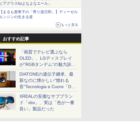
ビアグラスbyよなよなエール」
【まるも亜希子の「寄り道日和」】ディーゼル
エンジンの生きる道
もっと見る
おすすめ記事
「画質でテレビ選ぶなら
OLED」、LGディスプレイ
が“RGBタンデム”の魅力訴
求。液晶とのガチ比較も
DIATONEの遺伝子継承、最
新なのに懐かしい“惚れる
音”Tecnologia e Cuore「DS-
TC52B」を聴く
XREALの安価なサブブラン
ド「xbx」、実は「色が一番
良い」製品だった