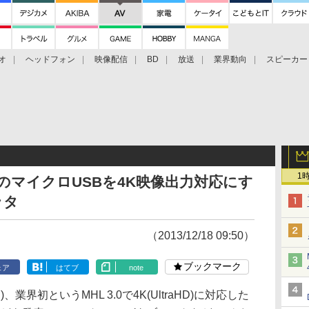
オ
ヘッドフォン
映像配信
BD
放送
業界動向
スピーカー
ェクタ
PS4
BDプレーヤー
映像配信
BD
1
、スマホのマイクロUSBを4K映像出力対応にす
ッタ
（2013/12/18 09:50）
ブックマーク
ェア
はてブ
note
間)、業界初というMHL 3.0で4K(UltraHD)に対応した