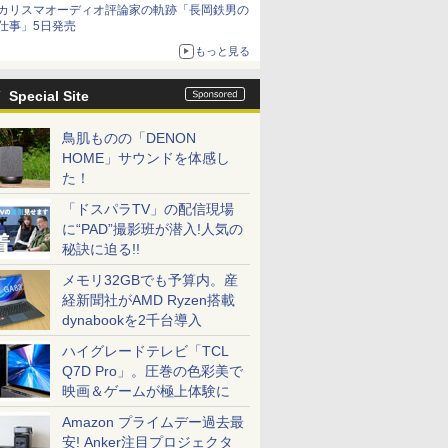
カリスマオーディオ評論家の軌跡「長岡鉄男の
を聴く
仕事」5日発売
もっと見る
Special Site
鳥肌ものの「DENON
HOME」サウンドを体感し
た！
「ドスパラTV」の配信現場
に“PAD”撮影班が潜入!人気の
秘訣に迫る!!
メモリ32GBでも予算内。産
経新聞社がAMD Ryzen搭載
dynabookを2千台導入
ハイグレードテレビ「TCL
Q7D Pro」。圧巻の色彩美で
映画＆ゲームが極上体験に
Amazon プライムデー過去最
安! Anker注目プロジェクタ