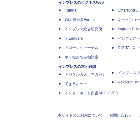
インプレスのビジネスWeb
Think IT
SmartGri
Web担当者Forum
ネットショ
インプレス総合研究所
Impress Busi
IT Leaders
インプレス
ドローンジャーナル
DIGITAL
ネッ担お悩み相談室
インプレスの本と雑誌
インプレス
デジタルカメラマガジン
NextPublish
できるネット
インターネット白書ARCHIVES
本サイトのご利用について
お問い合わせ