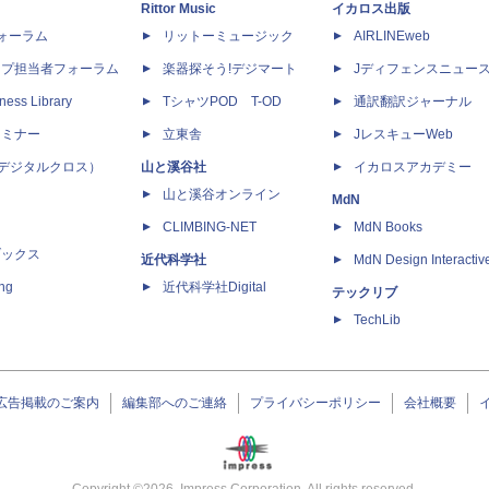
Rittor Music
イカロス出版
dフォーラム
リットーミュージック
AIRLINEweb
ップ担当者フォーラム
楽器探そう!デジマート
Jディフェンスニュー
ness Library
TシャツPOD T-OD
通訳翻訳ジャーナル
セミナー
立東舎
JレスキューWeb
 X（デジタルクロス）
山と溪谷社
イカロスアカデミー
山と溪谷オンライン
MdN
CLIMBING-NET
MdN Books
ブックス
近代科学社
MdN Design Interactiv
ing
近代科学社Digital
テックリブ
TechLib
広告掲載のご案内
編集部へのご連絡
プライバシーポリシー
会社概要