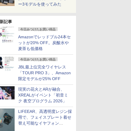
ー3モデルを使ってみた
新記事
今日みつけたお買い得品
Amazonでレッドブル24本セ
ットが20% OFF。炭酸水や
麦茶も低価格
今日みつけたお買い得品
JBL最上位完全ワイヤレス
「TOUR PRO 3」、Amazon
限定モデルが25% OFF
現実の花火とARが融合、
XREALがイベント「初音ミ
ク 夜空プログラム 2026」
LIFEEAR、高透明度レジン採
用で、フェイスプレート着せ
替え可能なイヤフォン
「Nova Shell」