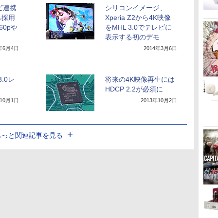
ビ連携
シリコンイメージ、
も採用
Xperia Z2から4K映像
60pや
をMHL 3.0でテレビに
表示する初のデモ
4年6月4日
2014年3月6日
3.0レ
将来の4K映像再生には
HDCP 2.2が必須に
年10月1日
2013年10月2日
もっと関連記事を見る