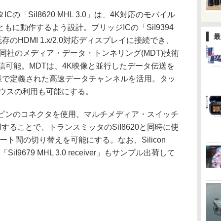
「SiI8620 MHL 3.0」は、4K対応のモバイル
に動作するよう設計。ブリッジICの「SiI9394
最
存のHDMI 1.x/2.0対応ディスプレイに接続でき、
に、同社のメディア・データ・トンネリング(MDT)技術
信可能。MDTは、4K映像と並行したデータ伝送を
0仕様で定義された高速データチャンネルを活用。タッ
マウスの利用も可能にする。
5ピンのコネクタを使用。マルチメディア・スイッチ
」 を利用することで、トランスミッタのSiI8620と同時に使
Bポート間の切り替えを可能にする。なお、Silicon
SiI9679 MHL 3.0 receiver」もサンプル出荷して