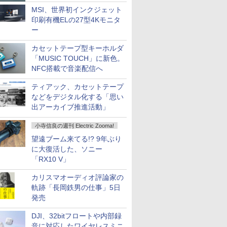
MSI、世界初インクジェット
印刷有機ELの27型4Kモニタ
ー
カセットテープ型キーホルダ
「MUSIC TOUCH」に新色。
NFC搭載で音楽配信へ
ティアック、カセットテープ
などをデジタル化する「思い
出アーカイブ推進活動」
小寺信良の週刊 Electric Zooma!
望遠ブーム来てる!? 9年ぶり
に大復活した、ソニー
「RX10 V」
カリスマオーディオ評論家の
bile_Devices/
軌跡「長岡鉄男の仕事」5日
発売
DJI、32bitフロートや内部録
音に対応したワイヤレスミニ