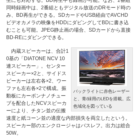
生にも対応する。BD再生中も録画が可能。なお、2番組
同時録画中は、2番組ともデジタル放送のDRモード時の
み、BD再生ができる。SDカードやUSB経由でAVCHD
ビデオカメラの映像をHDDにダビングしてBDに書き込
むことも可能。JPEG静止画の場合、SDカードから直接
BD-REにダビングできる。
内蔵スピーカーは、合計1
0基の「DIATONE NCV 10
連スピーカー」。センター
スピーカー×2と、サイドス
ピーカーは左右各×2、ウー
ファも左右各×2で構成。振
バックライトに赤色レーザー
動板にカーボンナノチュー
と、青/緑用のLEDを搭載。広
ブを配合したNCVスピーカ
色域化を図っている
ーにより、チタン並の伝搬
速度と紙コーン並の適度な内部損失を両立したという。
スピーカー部のエンクロージャはバスレフ。出力は総合
50W。