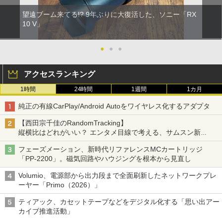
望遠ブーム来てる!? 9年ぶりに大復活した、ソニー「RX
10 V」
●
●
●
アクセスランキング
1時間
24時間
1週間
1カ月
純正の有線CarPlay/Android Autoをワイヤレス化するアダプタ
【西田宗千佳のRandomTracking】
縦横比はどれがいい？ エンタメ目線で考える、サムスン新
「Galaxy Z Fold」
フェーズメーション、新時代リファレンスMCカートリッジ
「PP-2200」。磁気回路やハウジングを根本から見直し
Volumio、電源部から出力段まで全面刷新したネットワークプレ
ーヤー「Primo（2026）」
ティアック、カセットテープなどをデジタル化する「思い出アー
カイブ推進活動」