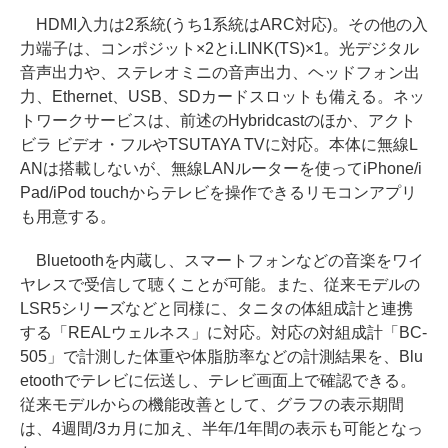
HDMI入力は2系統(うち1系統はARC対応)。その他の入
力端子は、コンポジット×2とi.LINK(TS)×1。光デジタル
音声出力や、ステレオミニの音声出力、ヘッドフォン出
力、Ethernet、USB、SDカードスロットも備える。ネッ
トワークサービスは、前述のHybridcastのほか、アクト
ビラ ビデオ・フルやTSUTAYA TVに対応。本体に無線L
ANは搭載しないが、無線LANルーターを使ってiPhone/i
Pad/iPod touchからテレビを操作できるリモコンアプリ
も用意する。
Bluetoothを内蔵し、スマートフォンなどの音楽をワイ
ヤレスで受信して聴くことが可能。また、従来モデルの
LSR5シリーズなどと同様に、タニタの体組成計と連携
する「REALウェルネス」に対応。対応の対組成計「BC-
505」で計測した体重や体脂肪率などの計測結果を、Blu
etoothでテレビに伝送し、テレビ画面上で確認できる。
従来モデルからの機能改善として、グラフの表示期間
は、4週間/3カ月に加え、半年/1年間の表示も可能となっ