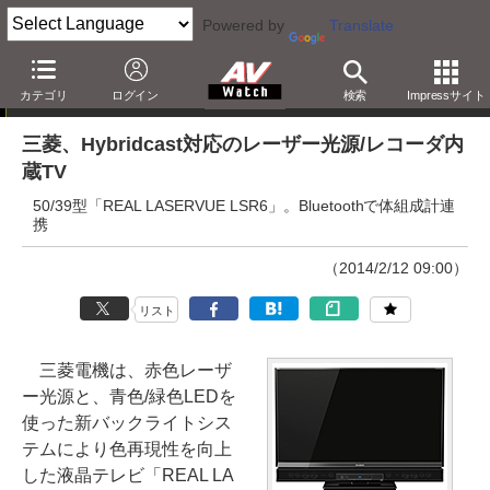
Powered by
Translate
ニュース
カテゴリ
ログイン
検索
Impressサイト
三菱、Hybridcast対応のレーザー光源/レコーダ内
蔵TV
50/39型「REAL LASERVUE LSR6」。Bluetoothで体組成計連
携
（2014/2/12 09:00）
リスト
三菱電機は、赤色レーザ
ー光源と、青色/緑色LEDを
使った新バックライトシス
テムにより色再現性を向上
した液晶テレビ「REAL LA