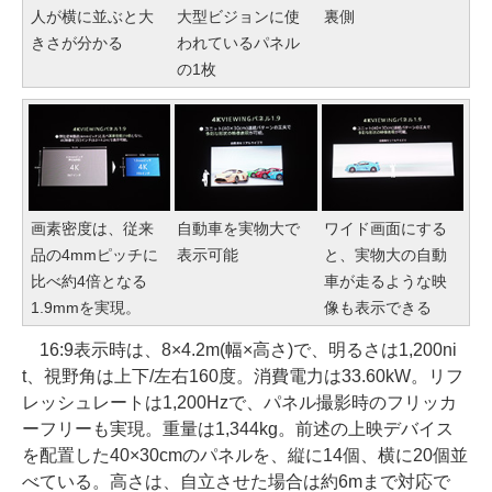
人が横に並ぶと大
大型ビジョンに使
裏側
きさが分かる
われているパネル
の1枚
画素密度は、従来
自動車を実物大で
ワイド画面にする
品の4mmピッチに
表示可能
と、実物大の自動
比べ約4倍となる
車が走るような映
1.9mmを実現。
像も表示できる
16:9表示時は、8×4.2m(幅×高さ)で、明るさは1,200ni
t、視野角は上下/左右160度。消費電力は33.60kW。リフ
レッシュレートは1,200Hzで、パネル撮影時のフリッカ
ーフリーも実現。重量は1,344kg。前述の上映デバイス
を配置した40×30cmのパネルを、縦に14個、横に20個並
べている。高さは、自立させた場合は約6mまで対応で