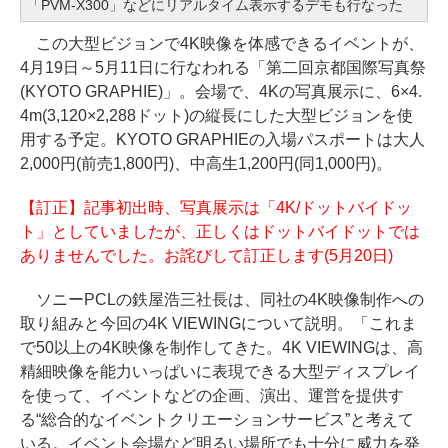
「PVM-X300」などにリアルタイム表示するデモも行なった
この大型ビジョンで4K映像を体感できるイベントが、
4月19日～5月11日に行なわれる「第二回京都国際写真祭
(KYOTO GRAPHIE)」。会場で、4Kの写真展示に、6×4.
4m(3,120×2,288ドット)の縦長にした大型ビジョンを使
用する予定。KYOTO GRAPHIEの入場パスポートは大人
2,000円(前売1,800円)、中高生1,200円(同1,000円)。
【訂正】記事初出時、写真展示は「4K/ドットバイドッ
ト」としていましたが、正しくはドットバイドットでは
ありませんでした。お詫びして訂正します(5月20日)
ソニーPCLの鉄屋浩三社長は、同社の4K映像制作への
取り組みと今回の4K VIEWINGについて説明。「これま
で50以上の4K映像を制作してきた。4K VIEWINGは、高
精細映像を能力いっぱいに表現できる大型ディスプレイ
を使って、イベントなどの企画、演出、運営を提供す
る“総合的なイベントクリエーションサービス”と考えて
いる。イベント会場など明るい場所でも十分に威力を発