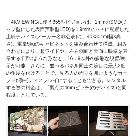
4KVIEWINGに使う355型ビジョンは、1mmのSMD(チ
ップ型にした表面実装型LED)を1.9mmピッチに配置した
上映デバイス(メーカー名非公表)に、40×30cm(幅×高
さ)、重量5kgのキャビネットを組み合わせて構成。組み
合わせにより、超ワイドや、左右側面と天面に映像を表
示する“門”のような形など、16：9以外の多彩な設置/表
示が可能。さらに、並べるパネル同士の境目に最大2度
の角度を付けることで、見る人の周りを囲むようなカー
ブド(湾曲)ディスプレイにすることもできる。レンタル
する際の料金は、「既存の4mmピッチ(のデバイス)と同
程度」としている。