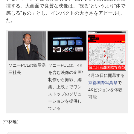
揮する。大画面で良質な映像は、“観る”というより“体で
感じる”もの」とし、インパクトの大きさをアピールし
た。
ソニーPCLの鉄屋浩
ソニーPCLは、4K
三社長
を含む映像の企画/
4月19日に開幕する
制作から撮影、編
京都国際写真祭
で
集、上映までワン
4Kビジョンを体験
ストップのソリュ
可能
ーションを提供し
ている
（中林暁）