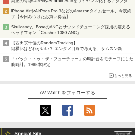
純正の有線CarPlay/Android Autoをワイヤレス化するアダプタ
iPhone AirやAirPods Pro 3などのAmazonタイムセール、今夜終
了【今日みつけたお買い得品】
Skullcandy、BoseのANCとサウンドチューニング採用の震える
ヘッドフォン「Crusher 1080 ANC」
【西田宗千佳のRandomTracking】
縦横比はどれがいい？ エンタメ目線で考える、サムスン新
「Galaxy Z Fold」
「バック・トゥ・ザ・フューチャー」の時計台をモチーフにした
腕時計。1985本限定
もっと見る
AV Watch をフォローする
Special Site