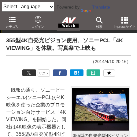
Powered by
Translate
ニュース
カテゴリ
ログイン
検索
Impressサイト
355型4K自発光ビジョン使用、ソニーPCL「4K
VIEWING」を体験。写真祭で上映も
（2014/4/10 20:16）
リスト
既報の通り、ソニーピー
シーエル(ソニーPCL)が4K
映像を使った企業のプロモ
ーション向けサービス「4K
VIEWING」を開始した。同
社は4K映像の表示機器とし
て、355型の自発光型4Kビ
355型の自発光型4Kビジョン