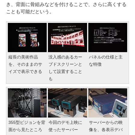
き、背面に骨組みなどを付けることで、さらに高くする
ことも可能だという。
縦長の美術作品
没入感のあるカー
パネルの仕様と主
を、そのままのサ
ブドスクリーンと
な特徴
イズで表示できる
して設置すること
も
355型ビジョンを背
今回のデモ上映に
サーバーからの映
面から見たところ
使ったサーバー
像を、各表示デバ