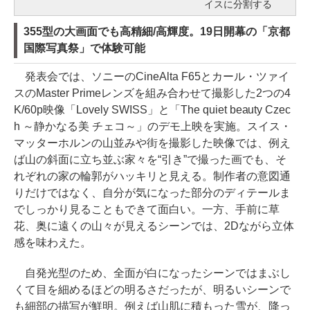
イスに分割する
355型の大画面でも高精細/高輝度。19日開幕の「京都
国際写真祭」で体験可能
発表会では、ソニーのCineAlta F65とカール・ツァイ
スのMaster Primeレンズを組み合わせて撮影した2つの4
K/60p映像「Lovely SWISS」と「The quiet beauty Czec
h ～静かなる美 チェコ～」のデモ上映を実施。スイス・
マッターホルンの山並みや街を撮影した映像では、例え
ば山の斜面に立ち並ぶ家々を“引き”で撮った画でも、そ
れぞれの家の輪郭がハッキリと見える。制作者の意図通
りだけではなく、自分が気になった部分のディテールま
でしっかり見ることもできて面白い。一方、手前に草
花、奥に遠くの山々が見えるシーンでは、2Dながら立体
感を味わえた。
自発光型のため、全面が白になったシーンではまぶし
くて目を細めるほどの明るさだったが、明るいシーンで
も細部の描写が鮮明。例えば山肌に積もった雪が、降っ