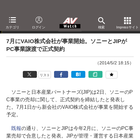
ニュース
カテゴリ
ログイン
検索
Impressサイト
7月にVAIO株式会社が事業開始。ソニーとJIPが
PC事業譲渡で正式契約
（2014/5/2 18:15）
リスト
ソニーと日本産業パートナーズ(JIP)は2日、ソニーのP
C事業の売却に関して、正式契約を締結したと発表し
た。7月1日から新会社のVAIO株式会社が事業を開始する
予定。
既報
の通り、ソニーとJIPは今年2月に、ソニーのPC事
業売却で合意したと発表。JIPが管理・運営する日本産業