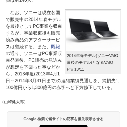
員は約240人。
なお、ソニーは現在各国
で販売中の2014年春モデル
を最後としてPC事業を収束
するが、事業収束後も販売
済み商品のアフターサービ
スは継続する。また、
既報
の通り、ソニーはPC事業収
2014年春モデル(ソニーVAIO
束発表後、PC販売の見込み
最後のモデル)となるVAIO
が想定を下回った事などか
Pro 13/11
ら、2013年度(2013年4月1
日～2014年3月31日まで)の連結業績見通しを、純損失1,
100億円から1,300億円の赤字へと下方修正している。
（山崎健太郎）
Google 検索で当サイトの記事を優先表示させる