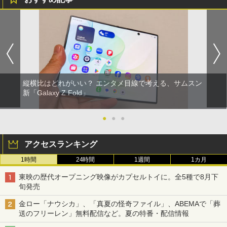
縦横比はどれがいい？ エンタメ目線で考える、サムスン
新「Galaxy Z Fold」
●
●
●
アクセスランキング
1時間
24時間
1週間
1カ月
東映の歴代オープニング映像がカプセルトイに。全5種で8月下
旬発売
金ロー「ナウシカ」、「真夏の怪奇ファイル」、ABEMAで「葬
送のフリーレン」無料配信など。夏の特番・配信情報