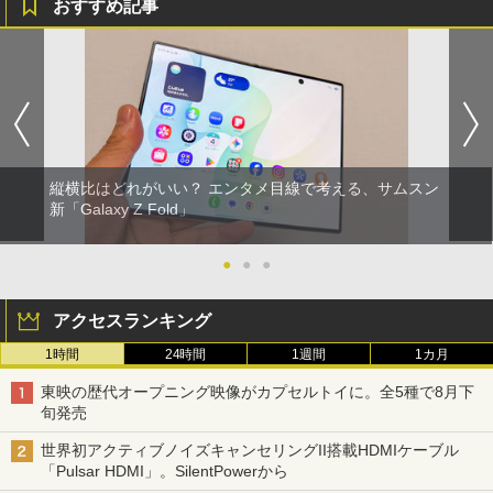
おすすめ記事
縦横比はどれがいい？ エンタメ目線で考える、サムスン
新「Galaxy Z Fold」
●
●
●
アクセスランキング
1時間
24時間
1週間
1カ月
東映の歴代オープニング映像がカプセルトイに。全5種で8月下
旬発売
世界初アクティブノイズキャンセリングII搭載HDMIケーブル
「Pulsar HDMI」。SilentPowerから