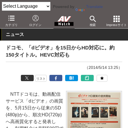
Powered by
Translate
AV Watch
コンテンツ・サービス
映像配信
カテゴリ
ログイン
検索
Impressサイト
ニュース
ドコモ、「dビデオ」を15日からHD対応に。約
150タイトル。HEVC対応も
（2014/5/14 13:25）
リスト
NTTドコモは、動画配信
サービス「dビデオ」の画質
を、5月15日から従来のSD
(480p)から、順次HD(720p)
へ高画質化すると発表し