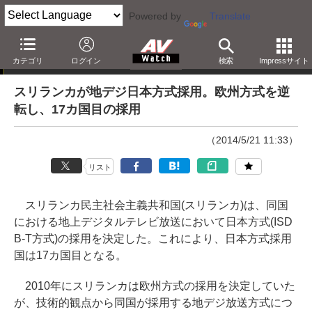
Powered by
Translate
ニュース
カテゴリ
ログイン
検索
Impressサイト
スリランカが地デジ日本方式採用。欧州方式を逆
転し、17カ国目の採用
（2014/5/21 11:33）
リスト
スリランカ民主社会主義共和国(スリランカ)は、同国
における地上デジタルテレビ放送において日本方式(ISD
B-T方式)の採用を決定した。これにより、日本方式採用
国は17カ国目となる。
2010年にスリランカは欧州方式の採用を決定していた
が、技術的観点から同国が採用する地デジ放送方式につ