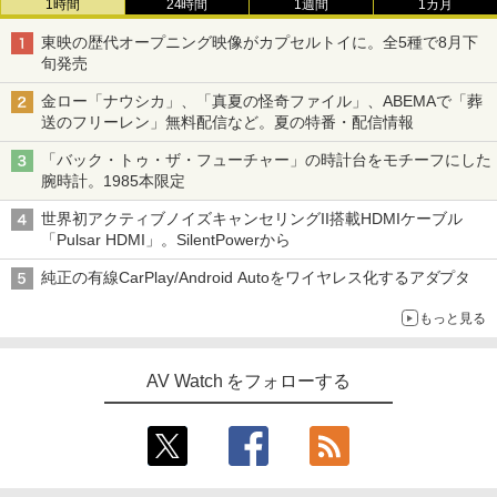
1時間
24時間
1週間
1カ月
東映の歴代オープニング映像がカプセルトイに。全5種で8月下
旬発売
金ロー「ナウシカ」、「真夏の怪奇ファイル」、ABEMAで「葬
送のフリーレン」無料配信など。夏の特番・配信情報
「バック・トゥ・ザ・フューチャー」の時計台をモチーフにした
腕時計。1985本限定
世界初アクティブノイズキャンセリングII搭載HDMIケーブル
「Pulsar HDMI」。SilentPowerから
純正の有線CarPlay/Android Autoをワイヤレス化するアダプタ
もっと見る
AV Watch をフォローする