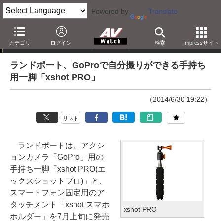
Powered by
Translate
ニュース
カテゴリ
ログイン
検索
Impressサイト
ランドポート、GoProで自分撮りができる手持ち
用一脚「xshot PRO」
（2014/6/30 19:22）
リスト
ランドポートは、アクシ
ョンカメラ「GoPro」用の
手持ち一脚「xshot PRO(エ
ックスショットプロ)」と、
スマートフォン固定用のア
タッチメント「xshot スマホ
xshot PRO
ホルダー」を7月上旬に発売