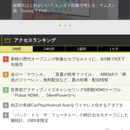
縦横比はどれがいい？ エンタメ目線で考える、サムスン
新「Galaxy Z Fold」
●
●
●
アクセスランキング
1時間
24時間
1週間
1カ月
東映の歴代オープニング映像がカプセルトイに。全5種で8月下
旬発売
金ロー「ナウシカ」、「真夏の怪奇ファイル」、ABEMAで「葬
送のフリーレン」無料配信など。夏の特番・配信情報
世界初アクティブノイズキャンセリングII搭載HDMIケーブル
「Pulsar HDMI」。SilentPowerから
純正の有線CarPlay/Android Autoをワイヤレス化するアダプタ
「バック・トゥ・ザ・フューチャー」の時計台をモチーフにした
腕時計。1985本限定