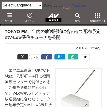
Powered by
Translate
ニュース
カテゴリ
ログイン
検索
Impressサイト
TOKYO FM、年内の放送開始に合わせて配布予定
のV-Low受信チューナを公開
（2014/7/3 12:42）
リスト
エフエム東京(TOKYO F
M)は、7月3日～4日に福岡
国際センターで開催される
「九州放送機器展2014」
で、V-Lowマルチメディア
放送開始に合わせてモニタ
ー配布予定のV-Low Wi-Fiチ