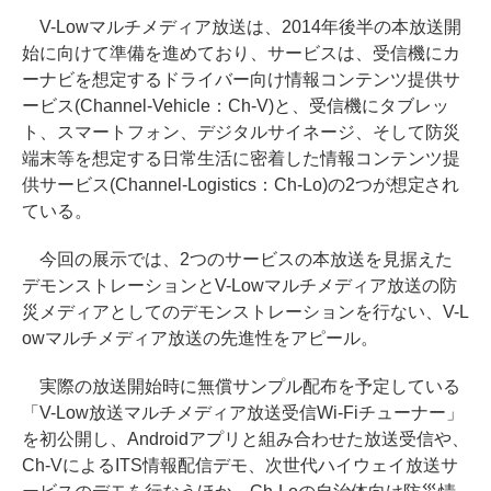
V-Lowマルチメディア放送は、2014年後半の本放送開
始に向けて準備を進めており、サービスは、受信機にカ
ーナビを想定するドライバー向け情報コンテンツ提供サ
ービス(Channel-Vehicle：Ch-V)と、受信機にタブレッ
ト、スマートフォン、デジタルサイネージ、そして防災
端末等を想定する日常生活に密着した情報コンテンツ提
供サービス(Channel-Logistics：Ch-Lo)の2つが想定され
ている。
今回の展示では、2つのサービスの本放送を見据えた
デモンストレーションとV-Lowマルチメディア放送の防
災メディアとしてのデモンストレーションを行ない、V-L
owマルチメディア放送の先進性をアピール。
実際の放送開始時に無償サンプル配布を予定している
「V-Low放送マルチメディア放送受信Wi-Fiチューナー」
を初公開し、Androidアプリと組み合わせた放送受信や、
Ch-VによるITS情報配信デモ、次世代ハイウェイ放送サ