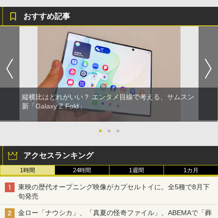
おすすめ記事
縦横比はどれがいい？ エンタメ目線で考える、サムスン
新「Galaxy Z Fold」
●
●
●
アクセスランキング
1時間
24時間
1週間
1カ月
東映の歴代オープニング映像がカプセルトイに。全5種で8月下
旬発売
金ロー「ナウシカ」、「真夏の怪奇ファイル」、ABEMAで「葬