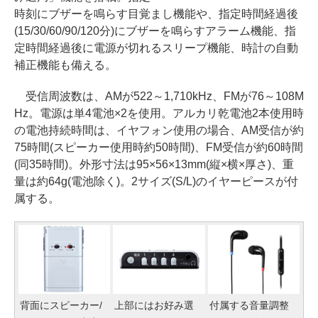
時刻にブザーを鳴らす目覚まし機能や、指定時間経過後
(15/30/60/90/120分)にブザーを鳴らすアラーム機能、指
定時間経過後に電源が切れるスリープ機能、時計の自動
補正機能も備える。
受信周波数は、AMが522～1,710kHz、FMが76～108M
Hz。電源は単4電池×2を使用。アルカリ乾電池2本使用時
の電池持続時間は、イヤフォン使用の場合、AM受信が約
75時間(スピーカー使用時約50時間)、FM受信が約60時間
(同35時間)。外形寸法は95×56×13mm(縦×横×厚さ)、重
量は約64g(電池除く)。2サイズ(S/L)のイヤーピースが付
属する。
背面にスピーカー/
上部にはお好み選
付属する音量調整