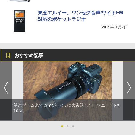
東芝エルイー、ワンセグ音声/ワイドFM
対応のポケットラジオ
2015年10月7日
おすすめ記事
望遠ブーム来てる!? 9年ぶりに大復活した、ソニー「RX
10 V」
●
●
●