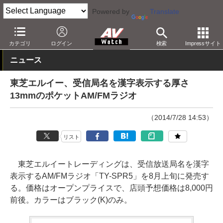
Powered by
Translate
AV Watch
製品
ラジカセ/ラジオ
カテゴリ
ログイン
検索
Impressサイト
ニュース
東芝エルイー、受信局名を漢字表示する厚さ
13mmのポケットAM/FMラジオ
（2014/7/28 14:53）
リスト
東芝エルイートレーディングは、受信放送局名を漢字
表示するAM/FMラジオ「TY-SPR5」を8月上旬に発売す
る。価格はオープンプライスで、店頭予想価格は8,000円
前後。カラーはブラック(K)のみ。