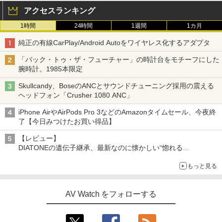
アクセスランキング
1時間
24時間
1週間
1カ月
純正の有線CarPlay/Android Autoをワイヤレス化するアダプタ
「バック・トゥ・ザ・フューチャー」の時計台をモチーフにした
腕時計。1985本限定
Skullcandy、BoseのANCとサウンドチューニング採用の震える
ヘッドフォン「Crusher 1080 ANC」
iPhone AirやAirPods Pro 3などのAmazonタイムセール、今夜終
了【今日みつけたお買い得品】
【レビュー】
DIATONEの遺伝子継承、最新なのに懐かしい“惚れる
音”Tecnologia e Cuore「DS-TC52B」を聴く
もっと見る
AV Watch をフォローする