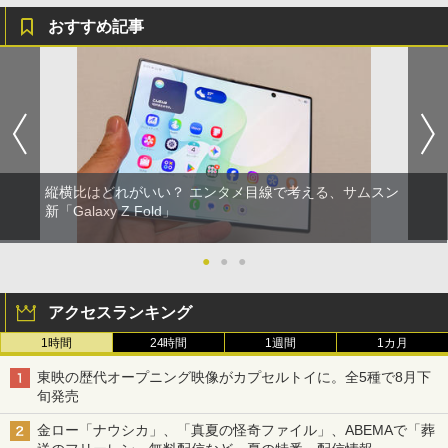
おすすめ記事
縦横比はどれがいい？ エンタメ目線で考える、サムスン
新「Galaxy Z Fold」
●
●
●
アクセスランキング
1時間
24時間
1週間
1カ月
東映の歴代オープニング映像がカプセルトイに。全5種で8月下
旬発売
金ロー「ナウシカ」、「真夏の怪奇ファイル」、ABEMAで「葬