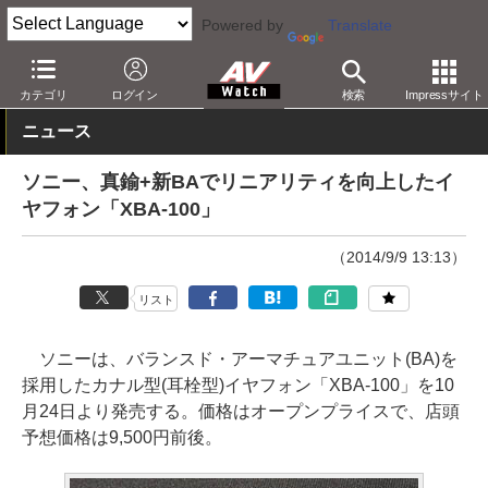
Powered by
Translate
AV Watch
製品
ヘッドフォン
ソニー
カテゴリ
ログイン
検索
Impressサイト
ニュース
ソニー、真鍮+新BAでリニアリティを向上したイ
ヤフォン「XBA-100」
（2014/9/9 13:13）
リスト
ソニーは、バランスド・アーマチュアユニット(BA)を
採用したカナル型(耳栓型)イヤフォン「XBA-100」を10
月24日より発売する。価格はオープンプライスで、店頭
予想価格は9,500円前後。