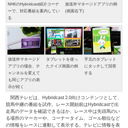
NHKのHybridcast紹介コーナ
放送外マネージドアプリの例
ーで、対応番組を案内してい
(画面右下)
る
放送外マネージド
タブレットを使っ
手元のタブレット
アプリの場合、チ
たクイズ画面の例
にタッチして回答
ャンネルを変えて
する
も同じアプリの表
示が続く
関西テレビは、Hybridcast 2.0向けコンテンツとして、
競馬中継の番組を試作。レース開始前はHybridcastで出
走馬のデータを確認できるほか、レース中は先頭馬のい
る場所のマーカーや、コーナータイム、ゴール順位など
の情報をレースに連動して表示する。テレビに情報を表