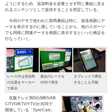
ようにするため、追加料金を必要とせず同じ番組に含ま
れるコンテンツとして提供することを想定している。
今回のデモで使われた競馬番組は特に、放送画面にデ
ータを表示するのに適していることから、他のスポーツ
でも同様に関連データを画面に表示するといった検証を
行なっていく。
レース中は先頭馬
過去のレースを
タブレットで再生
の位置をマーカー
VODで再生
することも可能
で表示
在阪テレビ局5社(MBS/AB
C/TVO/KTV/YTV)が共同で
開発している「SyncCast」