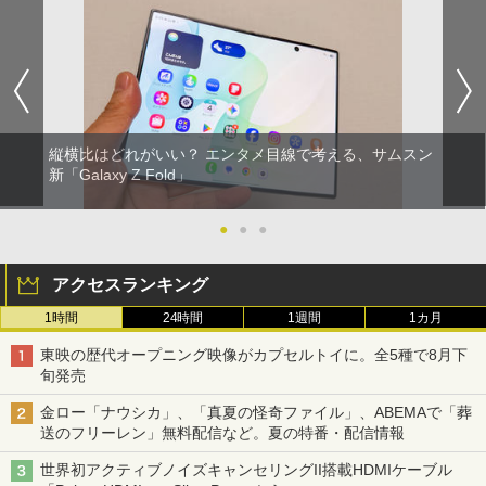
縦横比はどれがいい？ エンタメ目線で考える、サムスン
新「Galaxy Z Fold」
●
●
●
アクセスランキング
1時間
24時間
1週間
1カ月
東映の歴代オープニング映像がカプセルトイに。全5種で8月下
旬発売
金ロー「ナウシカ」、「真夏の怪奇ファイル」、ABEMAで「葬
送のフリーレン」無料配信など。夏の特番・配信情報
世界初アクティブノイズキャンセリングII搭載HDMIケーブル