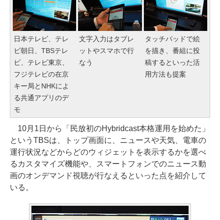
日本テレビ、テレ
文字入力はタブレ
タッチパッドで絵
ビ朝日、TBSテレ
ットやスマホで行
を描き、番組に投
ビ、テレビ東京、
なう
稿するといった活
フジテレビの在京
用方法も提案
キー局とNHKによ
る共通アプリのデ
モ
10月1日から「民放初のHybridcast本格運用を始めた」
というTBSは、トップ画面に、ニュースや天気、電車の
運行状況などからどのウィジェットを表示するかを選べ
るカスタマイズ機能や、スマートフォンでのニュース動
画のオンデマンド視聴が行なえるといった点を紹介して
いる。