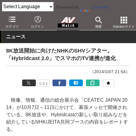
Powered by
Translate
AV Watch
イベント
CEATEC JAPAN
2014
カテゴリ
ログイン
検索
Impressサイト
ニュース
8K放送開始に向けたNHKのSHVシアター。
「Hybridcast 2.0」でスマホのTV連携が進化
（2014/10/7 21:54）
リスト
映像、情報、通信の総合展示会「CEATEC JAPAN 20
14」が10月7日～11日にかけて、幕張メッセで開催され
ている。8K放送や、Hybridcastの新しい取り組みなどを
紹介しているNHK/JEITA共同ブースの内容をレポートす
る。