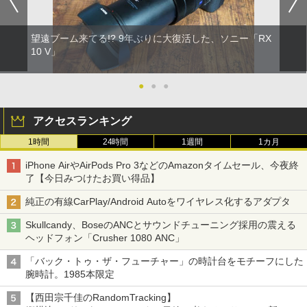
望遠ブーム来てる!? 9年ぶりに大復活した、ソニー「RX
10 V」
●
●
●
アクセスランキング
1時間
24時間
1週間
1カ月
iPhone AirやAirPods Pro 3などのAmazonタイムセール、今夜終
了【今日みつけたお買い得品】
純正の有線CarPlay/Android Autoをワイヤレス化するアダプタ
Skullcandy、BoseのANCとサウンドチューニング採用の震える
ヘッドフォン「Crusher 1080 ANC」
「バック・トゥ・ザ・フューチャー」の時計台をモチーフにした
腕時計。1985本限定
【西田宗千佳のRandomTracking】