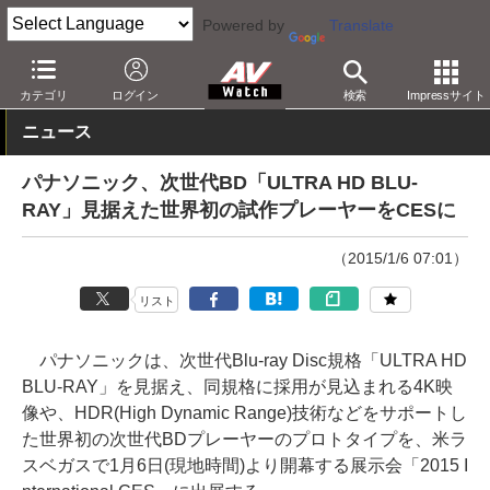
Powered by
Translate
AV Watch
製品
BD/DVDプレーヤー
パナソニック
カテゴリ
ログイン
検索
Impressサイト
ニュース
パナソニック、次世代BD「ULTRA HD BLU-
RAY」見据えた世界初の試作プレーヤーをCESに
（2015/1/6 07:01）
リスト
パナソニックは、次世代Blu-ray Disc規格「ULTRA HD
BLU-RAY」を見据え、同規格に採用が見込まれる4K映
像や、HDR(High Dynamic Range)技術などをサポートし
た世界初の次世代BDプレーヤーのプロトタイプを、米ラ
スベガスで1月6日(現地時間)より開幕する展示会「2015 I