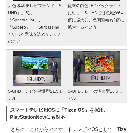
広色域4Kテレビブランド「S-
従来の白色LEDバックライト
UHD」。Sは
に対し、S-UHDでは色域が64
「Spectacular」、
倍に拡大し、色調整幅も2倍に
「Superb」、「Surpassing」
拡大するという
といった意味を込めていると
のこと
S-UHDテレビの湾曲型21:9モ
S-UHDテレビの湾曲型16:9モ
デル
デル
スマートテレビ用OSに「Tizen OS」を採用。
PlayStationNowにも対応
さらに、これからのスマートテレビのOSとして「Tize