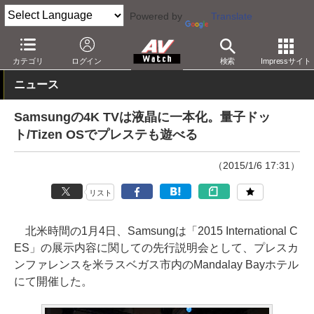
Powered by
Translate
AV Watch
製品
テレビ
カテゴリ
ログイン
検索
Impressサイト
ニュース
Samsungの4K TVは液晶に一本化。量子ドッ
ト/Tizen OSでプレステも遊べる
（2015/1/6 17:31）
リスト
北米時間の1月4日、Samsungは「2015 International C
ES」の展示内容に関しての先行説明会として、プレスカ
ンファレンスを米ラスベガス市内のMandalay Bayホテル
にて開催した。