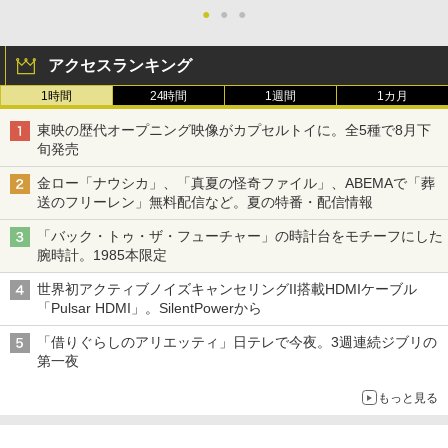
●
●
●
アクセスランキング
1時間
24時間
1週間
1カ月
東映の歴代オープニング映像がカプセルトイに。全5種で8月下
旬発売
金ロー「ナウシカ」、「真夏の怪奇ファイル」、ABEMAで「葬
送のフリーレン」無料配信など。夏の特番・配信情報
「バック・トゥ・ザ・フューチャー」の時計台をモチーフにした
腕時計。1985本限定
世界初アクティブノイズキャンセリングII搭載HDMIケーブル
「Pulsar HDMI」。SilentPowerから
「借りぐらしのアリエッティ」日テレで今夜。3週連続ジブリの
第一夜
もっと見る