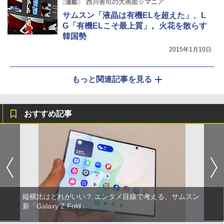
西川善司の大画面☆マニア
連載
サムスン「液晶は有機ELを超えた」、L
G「有機ELこそ最上質」。火花を散らす
韓国勢
2015年1月10日
もっと関連記事を見る
おすすめ記事
縦横比はどれがいい？ エンタメ目線で考える、サムスン
新「Galaxy Z Fold」