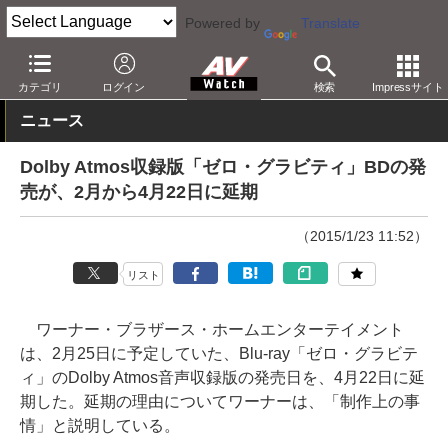
Powered by
Translate
AV Watch
コンテンツ・サービス
BD/DVD
カテゴリ
ログイン
検索
Impressサイト
ニュース
Dolby Atmos収録版「ゼロ・グラビティ」BDの発
売が、2月から4月22日に延期
（2015/1/23 11:52）
リスト
ワーナー・ブラザース・ホームエンターテイメント
は、2月25日に予定していた、Blu-ray「ゼロ・グラビテ
ィ」のDolby Atmos音声収録版の発売日を、4月22日に延
期した。延期の理由についてワーナーは、「制作上の事
情」と説明している。