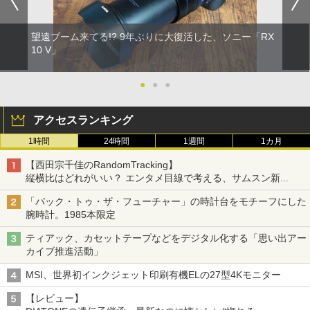
望遠ブーム来てる!? 9年ぶりに大復活した、ソニー「RX
10 V」
●
●
●
アクセスランキング
1時間
24時間
1週間
1カ月
【西田宗千佳のRandomTracking】
縦横比はどれがいい？ エンタメ目線で考える、サムスン新
「Galaxy Z Fold」
「バック・トゥ・ザ・フューチャー」の時計台をモチーフにした
腕時計。1985本限定
ティアック、カセットテープなどをデジタル化する「思い出アー
カイブ推進活動」
MSI、世界初インクジェット印刷有機ELの27型4Kモニター
【レビュー】