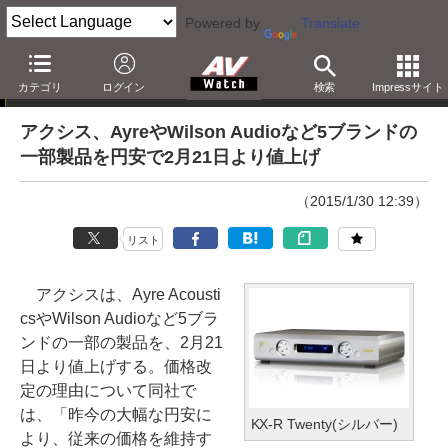
Powered by
Translate
ニュース
カテゴリ
ログイン
検索
Impressサイト
アクシス、AyreやWilson Audioなど5ブランドの
一部製品を円安で2月21日より値上げ
（2015/1/30 12:39）
リスト
アクシスは、Ayre Acousti
csやWilson Audioなど5ブラ
ンドの一部の製品を、2月21
日より値上げする。価格改
定の理由について同社で
は、「昨今の大幅な円安に
KX-R Twenty(シルバー)
より、従来の価格を維持す