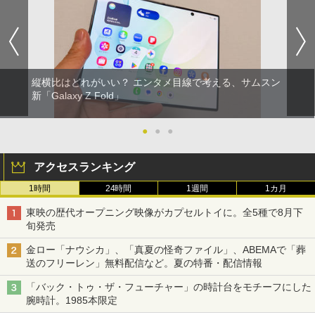
縦横比はどれがいい？ エンタメ目線で考える、サムスン
新「Galaxy Z Fold」
●
●
●
アクセスランキング
1時間
24時間
1週間
1カ月
東映の歴代オープニング映像がカプセルトイに。全5種で8月下
旬発売
金ロー「ナウシカ」、「真夏の怪奇ファイル」、ABEMAで「葬
送のフリーレン」無料配信など。夏の特番・配信情報
「バック・トゥ・ザ・フューチャー」の時計台をモチーフにした
腕時計。1985本限定