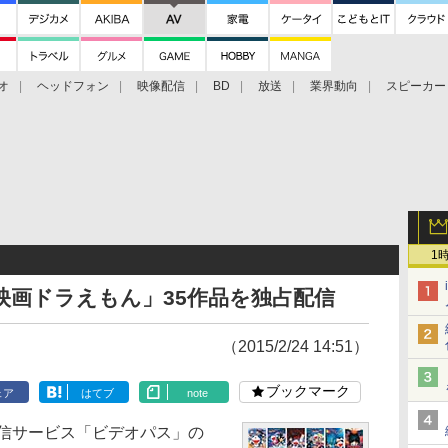
オ
ヘッドフォン
映像配信
BD
放送
業界動向
スピーカー
ェクタ
PS4
BDプレーヤー
映像配信
BD
1
映画ドラえもん」35作品を独占配信
（2015/2/24 14:51）
ブックマーク
ェア
はてブ
note
オ配信サービス「ビデオパス」の