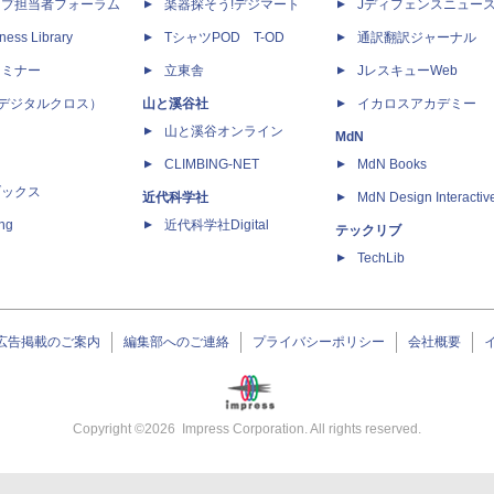
ップ担当者フォーラム
楽器探そう!デジマート
Jディフェンスニュー
ness Library
TシャツPOD T-OD
通訳翻訳ジャーナル
セミナー
立東舎
JレスキューWeb
 X（デジタルクロス）
山と溪谷社
イカロスアカデミー
山と溪谷オンライン
MdN
CLIMBING-NET
MdN Books
ブックス
近代科学社
MdN Design Interactiv
ing
近代科学社Digital
テックリブ
TechLib
広告掲載のご案内
編集部へのご連絡
プライバシーポリシー
会社概要
Copyright ©
2026
Impress Corporation. All rights reserved.