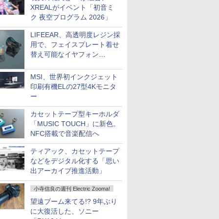
XREALがイベント「初音ミ
ク 夜空プログラム 2026」
LIFEEAR、高透明度レジン採
用で、フェイスプレート着せ
替え可能なイヤフォン
「Nova Shell」
MSI、世界初インクジェット
印刷有機ELの27型4Kモニタ
ー
カセットテープ型キーホルダ
「MUSIC TOUCH」に新色。
NFC搭載で音楽配信へ
ティアック、カセットテープ
などをデジタル化する「思い
出アーカイブ推進活動」
小寺信良の週刊 Electric Zooma!
望遠ブーム来てる!? 9年ぶり
に大復活した、ソニー