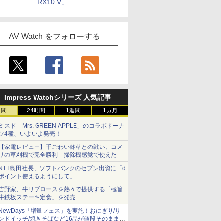
「RX10 V」
AV Watch をフォローする
Impress Watchシリーズ 人気記事
時間
24時間
1週間
1カ月
ミスド「Mrs. GREEN APPLE」のコラボドーナ
ツ4種、いよいよ発売！
【家電レビュー】手ごわい雑草との戦い、コメ
リの草刈機で完全勝利 掃除機感覚で使えた
NTT島田社長、ソフトバンクのセブン出資に「d
ポイント使えるようにして」
吉野家、牛リブロースを熱々で提供する「極旨
牛鉄板ステーキ定食」を発売
NewDays「増量フェス」を実施！おにぎり/サ
ンドイッチ/焼きそばなど16品が値段そのままで