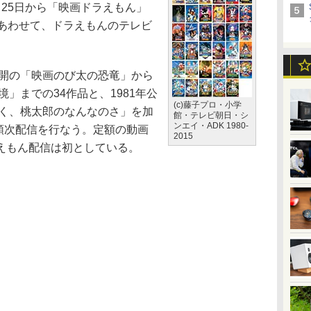
25日から「映画ドラえもん」
。あわせて、ドラえもんのテレビ
公開の「映画のび太の恐竜」から
境」までの34作品と、1981年公
(c)藤子プロ・小学
ぼく、桃太郎のなんなのさ」を加
館・テレビ朝日・シ
ンエイ・ADK 1980-
降順次配信を行なう。定額の動画
2015
えもん配信は初としている。