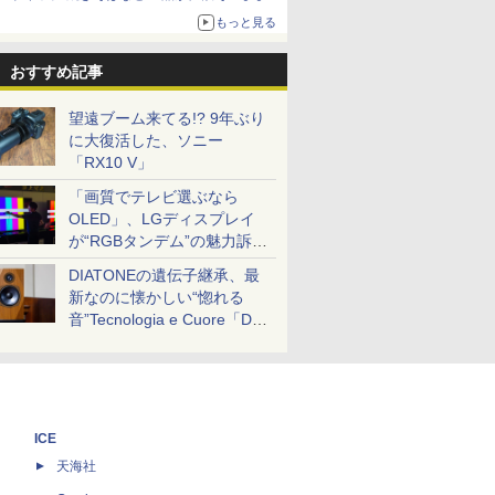
ボリュームアップ
もっと見る
おすすめ記事
望遠ブーム来てる!? 9年ぶり
に大復活した、ソニー
「RX10 V」
「画質でテレビ選ぶなら
OLED」、LGディスプレイ
が“RGBタンデム”の魅力訴
求。液晶とのガチ比較も
DIATONEの遺伝子継承、最
新なのに懐かしい“惚れる
音”Tecnologia e Cuore「DS-
TC52B」を聴く
ICE
天海社