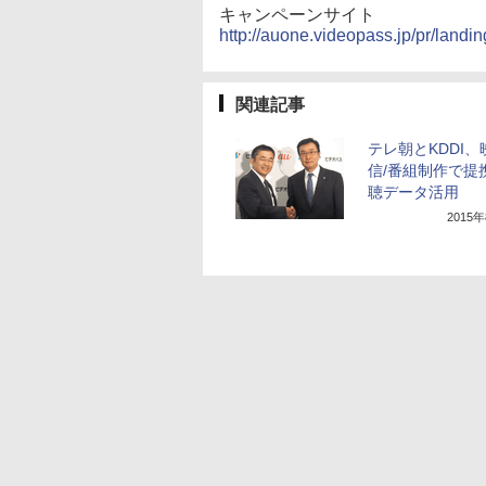
キャンペーンサイト
http://auone.videopass.jp/pr/landi
関連記事
テレ朝とKDDI、
信/番組制作で提
聴データ活用
2015