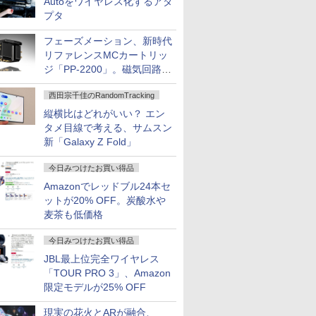
Autoをワイヤレス化するアダ
プタ
フェーズメーション、新時代
リファレンスMCカートリッ
ジ「PP-2200」。磁気回路や
ハウジングを根本から見直し
西田宗千佳のRandomTracking
縦横比はどれがいい？ エン
タメ目線で考える、サムスン
新「Galaxy Z Fold」
今日みつけたお買い得品
Amazonでレッドブル24本セ
ットが20% OFF。炭酸水や
麦茶も低価格
今日みつけたお買い得品
JBL最上位完全ワイヤレス
「TOUR PRO 3」、Amazon
限定モデルが25% OFF
現実の花火とARが融合、