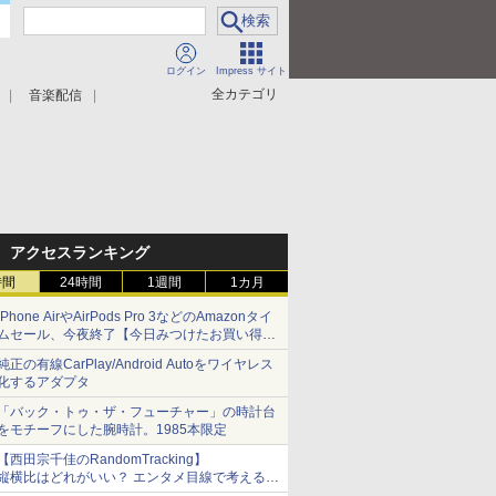
ログイン
Impress サイト
全カテゴリ
音楽配信
アクセスランキング
時間
24時間
1週間
1カ月
iPhone AirやAirPods Pro 3などのAmazonタイ
ムセール、今夜終了【今日みつけたお買い得
品】
純正の有線CarPlay/Android Autoをワイヤレス
化するアダプタ
「バック・トゥ・ザ・フューチャー」の時計台
をモチーフにした腕時計。1985本限定
【西田宗千佳のRandomTracking】
縦横比はどれがいい？ エンタメ目線で考える、
サムスン新「Galaxy Z Fold」