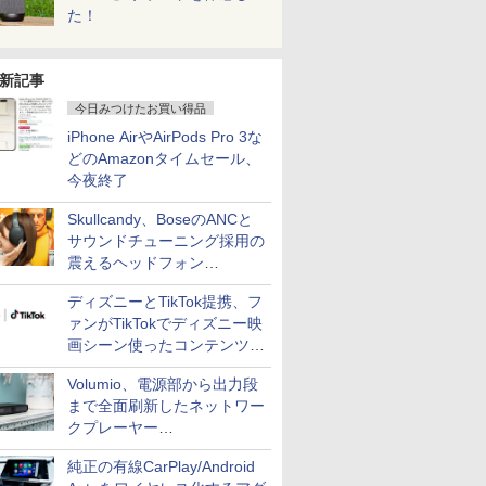
た！
新記事
今日みつけたお買い得品
iPhone AirやAirPods Pro 3な
どのAmazonタイムセール、
今夜終了
Skullcandy、BoseのANCと
サウンドチューニング採用の
震えるヘッドフォン
「Crusher 1080 ANC」
ディズニーとTikTok提携、フ
ァンがTikTokでディズニー映
画シーン使ったコンテンツ制
作、Disney+にも配信
Volumio、電源部から出力段
まで全面刷新したネットワー
クプレーヤー
「Primo（2026）」
純正の有線CarPlay/Android