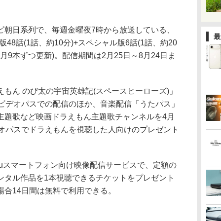
朝日系列で、毎週金曜夜7時から放送している、
最
8話(1話、約10分)+スペシャル版6話(1話、約20
月9本ずつ更新)。配信期間は2月25日～8月24日ま
もん のび太の宇宙英雄記(スペースヒーローズ)」
。ビデオパスでの配信のほか、音楽配信「うたパス」
主題歌など映画ドラえもん主題歌チャンネルを4月
デオパスでドラえもんを視聴した人向けのプレゼント
auスマートフォン向け映像配信サービスで、定額の
ンタル作品を1本視聴できるチケットをプレゼント
場合14日間は無料で利用できる。