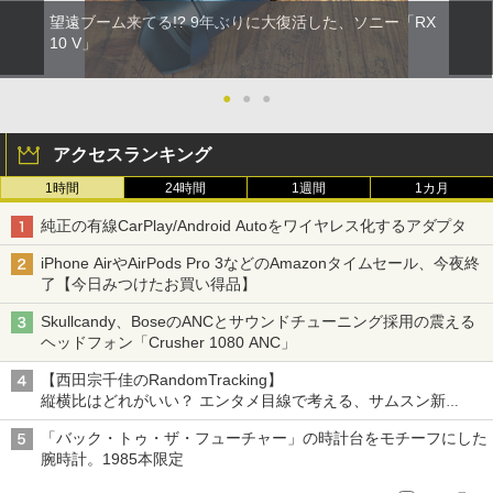
望遠ブーム来てる!? 9年ぶりに大復活した、ソニー「RX
10 V」
●
●
●
アクセスランキング
1時間
24時間
1週間
1カ月
純正の有線CarPlay/Android Autoをワイヤレス化するアダプタ
iPhone AirやAirPods Pro 3などのAmazonタイムセール、今夜終
了【今日みつけたお買い得品】
Skullcandy、BoseのANCとサウンドチューニング採用の震える
ヘッドフォン「Crusher 1080 ANC」
【西田宗千佳のRandomTracking】
縦横比はどれがいい？ エンタメ目線で考える、サムスン新
「Galaxy Z Fold」
「バック・トゥ・ザ・フューチャー」の時計台をモチーフにした
腕時計。1985本限定