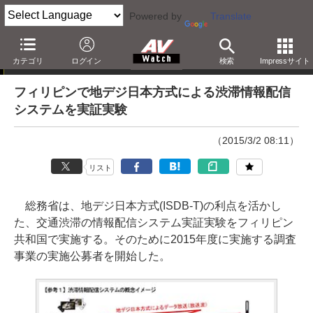
Powered by
Translate
ニュース
カテゴリ
ログイン
検索
Impressサイト
フィリピンで地デジ日本方式による渋滞情報配信
システムを実証実験
（2015/3/2 08:11）
リスト
総務省は、地デジ日本方式(ISDB-T)の利点を活かし
た、交通渋滞の情報配信システム実証実験をフィリピン
共和国で実施する。そのために2015年度に実施する調査
事業の実施公募者を開始した。