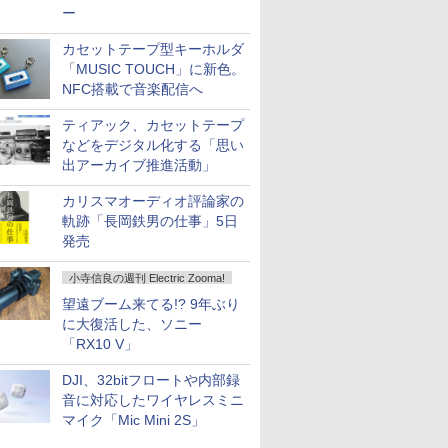
ー
カセットテープ型キーホルダ
「MUSIC TOUCH」に新色。
NFC搭載で音楽配信へ
ティアック、カセットテープ
などをデジタル化する「思い
出アーカイブ推進活動」
カリスマオーディオ評論家の
軌跡「長岡鉄男の仕事」5日
発売
小寺信良の週刊 Electric Zooma!
望遠ブーム来てる!? 9年ぶり
に大復活した、ソニー
「RX10 V」
DJI、32bitフロートや内部録
音に対応したワイヤレスミニ
マイク「Mic Mini 2S」