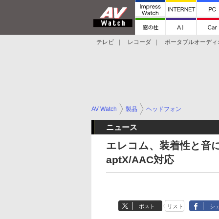
テレビ
レコーダ
ポータブルオーディ
スマートスピーカー
デジカメ
プロジ
AV Watch
製品
ヘッドフォン
ニュース
エレコム、装着性と音にこ
aptX/AAC対応
ポスト
リスト
シ