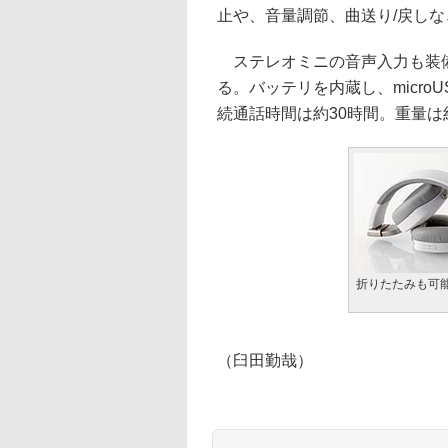
止や、音量調節、曲送り/戻し
ステレオミニの音声入力も装備し
る。バッテリを内蔵し、micro
続通話時間は約30時間。重量は
折りたたみも可
（臼田勤哉）