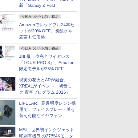
新「Galaxy Z Fold」
今日みつけたお買い得品
Amazonでレッドブル24本セ
ットが20% OFF。炭酸水や
麦茶も低価格
今日みつけたお買い得品
JBL最上位完全ワイヤレス
「TOUR PRO 3」、Amazon
限定モデルが25% OFF
現実の花火とARが融合、
XREALがイベント「初音ミ
ク 夜空プログラム 2026」
LIFEEAR、高透明度レジン採
用で、フェイスプレート着せ
替え可能なイヤフォン
「Nova Shell」
MSI、世界初インクジェット
印刷有機ELの27型4Kモニタ