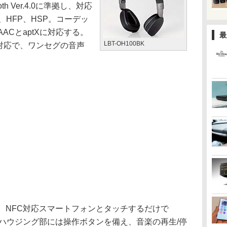
oth Ver.4.0に準拠し、対応
、HFP、HSP。コーデッ
ACとaptXに対応する。
最
LBT-OH100BK
T対応で、ワンセグの音声
、NFC対応スマートフォンとタッチするだけで
可能。ハウジング部には操作ボタンを備え、音楽の再生/停