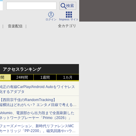
ログイン
Impress サイト
全カテゴリ
音楽配信
アクセスランキング
時間
24時間
1週間
1カ月
純正の有線CarPlay/Android Autoをワイヤレス
化するアダプタ
【西田宗千佳のRandomTracking】
縦横比はどれがいい？ エンタメ目線で考える、
サムスン新「Galaxy Z Fold」
Volumio、電源部から出力段まで全面刷新した
ネットワークプレーヤー「Primo（2026）」
フェーズメーション、新時代リファレンスMC
カートリッジ「PP-2200」。磁気回路やハウジ
ングを根本から見直し