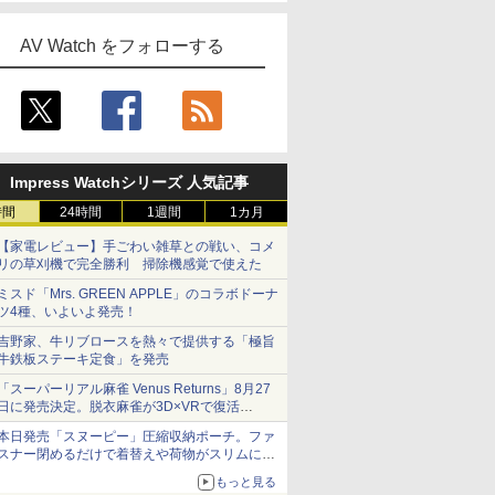
AV Watch をフォローする
Impress Watchシリーズ 人気記事
時間
24時間
1週間
1カ月
【家電レビュー】手ごわい雑草との戦い、コメ
リの草刈機で完全勝利 掃除機感覚で使えた
ミスド「Mrs. GREEN APPLE」のコラボドーナ
ツ4種、いよいよ発売！
吉野家、牛リブロースを熱々で提供する「極旨
牛鉄板ステーキ定食」を発売
「スーパーリアル麻雀 Venus Returns」8月27
日に発売決定。脱衣麻雀が3D×VRで復活
発売から2週間は20%オフになるセールが実施
本日発売「スヌーピー」圧縮収納ポーチ。ファ
スナー閉めるだけで着替えや荷物がスリムにま
とまる
もっと見る