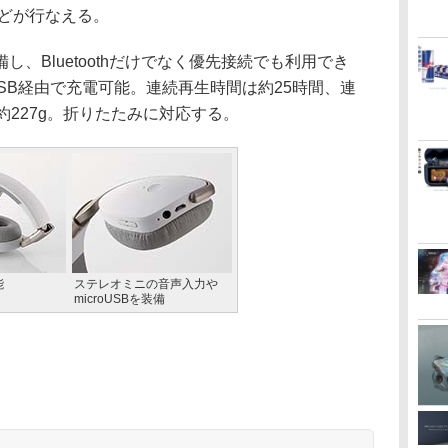
などが行なえる。
、Bluetoothだけでなく優先接続でも利用でき
USB経由で充電可能。連続再生時間は約25時間、連
約227g。折りたたみに対応する。
能
ステレオミニの音声入力や
microUSBを装備