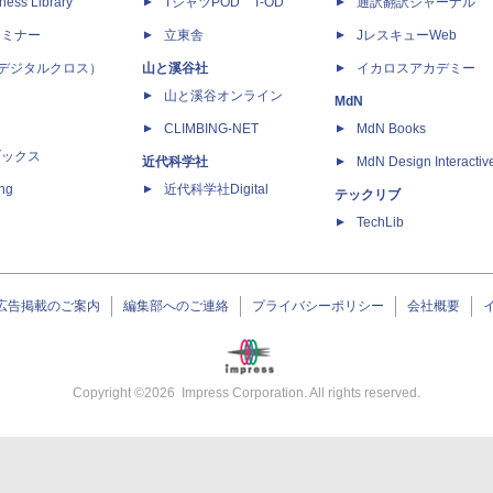
ness Library
TシャツPOD T-OD
通訳翻訳ジャーナル
セミナー
立東舎
JレスキューWeb
 X（デジタルクロス）
山と溪谷社
イカロスアカデミー
山と溪谷オンライン
MdN
CLIMBING-NET
MdN Books
ブックス
近代科学社
MdN Design Interactiv
ing
近代科学社Digital
テックリブ
TechLib
広告掲載のご案内
編集部へのご連絡
プライバシーポリシー
会社概要
Copyright ©
2026
Impress Corporation. All rights reserved.