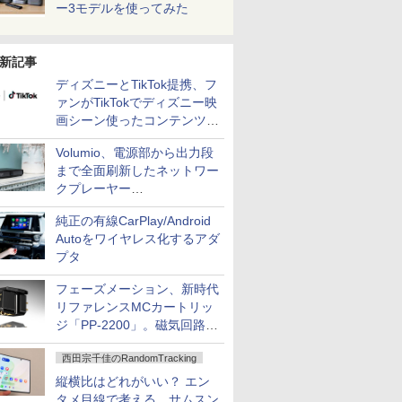
ー3モデルを使ってみた
新記事
ディズニーとTikTok提携、フ
ァンがTikTokでディズニー映
画シーン使ったコンテンツ制
作、Disney+にも配信
Volumio、電源部から出力段
まで全面刷新したネットワー
クプレーヤー
「Primo（2026）」
純正の有線CarPlay/Android
Autoをワイヤレス化するアダ
プタ
フェーズメーション、新時代
リファレンスMCカートリッ
ジ「PP-2200」。磁気回路や
ハウジングを根本から見直し
西田宗千佳のRandomTracking
縦横比はどれがいい？ エン
タメ目線で考える、サムスン