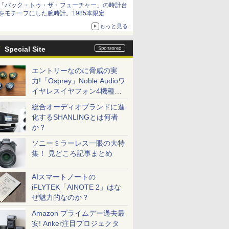
「バック・トゥ・ザ・フューチャー」の時計台
をモチーフにした腕時計。1985本限定
もっと見る
Special Site
エントリーなのに脅威の実
力!「Osprey」Noble Audioワ
イヤレスイヤフォン4機種を
一気に聴く
総合オーディオブランドに進
化するSHANLINGとは何者
か？
ソニーミラーレス一眼の大特
集！ 見どころ記事まとめ
AIスマートノートの
iFLYTEK「AINOTE 2」はな
ぜ魅力的なのか？
Amazon プライムデー過去最
安! Anker注目プロジェクタ