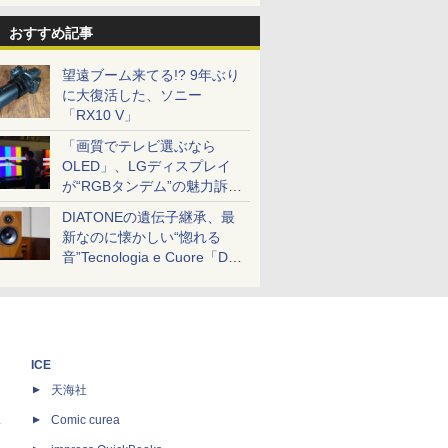
おすすめ記事
望遠ブーム来てる!? 9年ぶり
に大復活した、ソニー
「RX10 V」
「画質でテレビ選ぶなら
OLED」、LGディスプレイ
が“RGBタンデム”の魅力訴
求。液晶とのガチ比較も
DIATONEの遺伝子継承、最
新なのに懐かしい“惚れる
音”Tecnologia e Cuore「DS-
TC52B」を聴く
ICE
天海社
ス
Comic curea