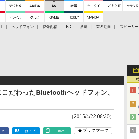
オ
ヘッドフォン
映像配信
BD
放送
業界動向
スピーカー
ェクタ
PS4
BDプレーヤー
映像配信
BD
1
だわったBluetoothヘッドフォン。
（2015/4/22 08:30）
ブックマーク
ェア
はてブ
note