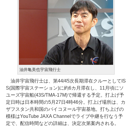
油井亀美也宇宙飛行士
油井宇宙飛行士は、第44/45次長期滞在クルーとしてIS
S(国際宇宙ステーション)に約6カ月滞在し、11月頃にソ
ユーズ宇宙船(43S/TMA-17M)で帰還する予定。打上げ予
定日時は日本時間の5月27日4時46分。打上げ場所は、カ
ザフスタン共和国のバイコヌール宇宙基地。打ち上げの
模様はYouTube JAXA Channelでライブ中継を行なう予
定で、配信時間などの詳細は、決定次第案内される。