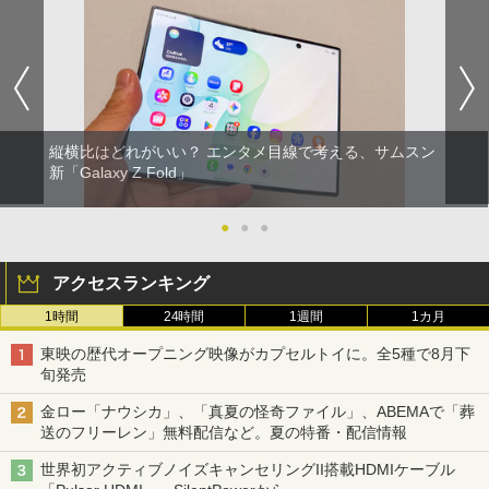
縦横比はどれがいい？ エンタメ目線で考える、サムスン
新「Galaxy Z Fold」
●
●
●
アクセスランキング
1時間
24時間
1週間
1カ月
東映の歴代オープニング映像がカプセルトイに。全5種で8月下
旬発売
金ロー「ナウシカ」、「真夏の怪奇ファイル」、ABEMAで「葬
送のフリーレン」無料配信など。夏の特番・配信情報
世界初アクティブノイズキャンセリングII搭載HDMIケーブル