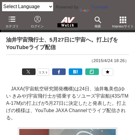
Powered by
Translate
ニュース
カテゴリ
ログイン
検索
Impressサイト
油井宇宙飛行士、5月27日に宇宙へ。打上げを
YouTubeライブ配信
（2015/4/24 18:26）
リスト
JAXA(宇宙航空研究開発機構)は24日、油井亀美也(ゆ
い きみや)宇宙飛行士が搭乗するソユーズ宇宙船(43S/TM
A-17M)の打上げが5月27日に決定したと発表した。打上
げの模様は、YouTube JAXA Channelでライブ配信され
る。