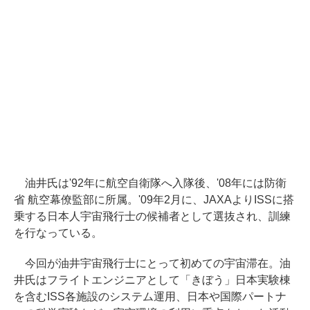
油井氏は'92年に航空自衛隊へ入隊後、'08年には防衛
省 航空幕僚監部に所属。'09年2月に、JAXAよりISSに搭
乗する日本人宇宙飛行士の候補者として選抜され、訓練
を行なっている。
今回が油井宇宙飛行士にとって初めての宇宙滞在。油
井氏はフライトエンジニアとして「きぼう」日本実験棟
を含むISS各施設のシステム運用、日本や国際パートナ