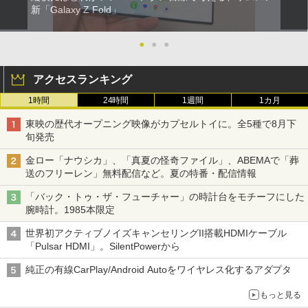
新「Galaxy Z Fold」
●
●
●
アクセスランキング
1時間
24時間
1週間
1カ月
東映の歴代オープニング映像がカプセルトイに。全5種で8月下
旬発売
金ロー「ナウシカ」、「真夏の怪奇ファイル」、ABEMAで「葬
送のフリーレン」無料配信など。夏の特番・配信情報
「バック・トゥ・ザ・フューチャー」の時計台をモチーフにした
腕時計。1985本限定
世界初アクティブノイズキャンセリングII搭載HDMIケーブル
「Pulsar HDMI」。SilentPowerから
純正の有線CarPlay/Android Autoをワイヤレス化するアダプタ
もっと見る