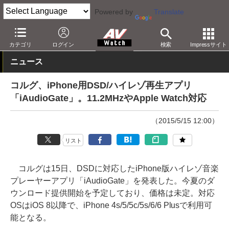
Powered by
Translate
AV Watch
製品
アプリ/ソフトウェア
カテゴリ
ログイン
検索
Impressサイト
ニュース
コルグ、iPhone用DSD/ハイレゾ再生アプリ
「iAudioGate」。11.2MHzやApple Watch対応
（2015/5/15 12:00）
リスト
コルグは15日、DSDに対応したiPhone版ハイレゾ音楽
プレーヤーアプリ「iAudioGate」を発表した。今夏のダ
ウンロード提供開始を予定しており、価格は未定。対応
OSはiOS 8以降で、iPhone 4s/5/5c/5s/6/6 Plusで利用可
能となる。