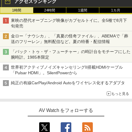
アクセスランキング
1時間
24時間
1週間
1カ月
東映の歴代オープニング映像がカプセルトイに。全5種で8月下
旬発売
金ロー「ナウシカ」、「真夏の怪奇ファイル」、ABEMAで「葬
送のフリーレン」無料配信など。夏の特番・配信情報
「バック・トゥ・ザ・フューチャー」の時計台をモチーフにした
腕時計。1985本限定
世界初アクティブノイズキャンセリングII搭載HDMIケーブル
「Pulsar HDMI」。SilentPowerから
純正の有線CarPlay/Android Autoをワイヤレス化するアダプタ
もっと見る
AV Watch をフォローする