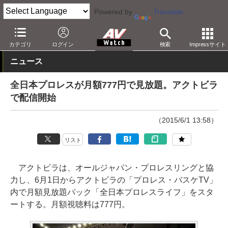
Powered by
Translate
AV Watch
コンテンツ・サービス
映像配信
アクトビラ
カテゴリ
ログイン
検索
Impressサイト
ニュース
全日本プロレスが月額777円で見放題。アクトビラ
で配信開始
（2015/6/1 13:58）
リスト
アクトビラは、オールジャパン・プロレスリングと協
力し、6月1日からアクトビラの「プロレス・バスケTV」
内で月額見放題パック「全日本プロレスライフ」をスタ
ートする。月額視聴料は777円。