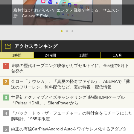
縦横比はどれがいい？ エンタメ目線で考える、サムスン
新「Galaxy Z Fold」
●
●
●
アクセスランキング
1時間
24時間
1週間
1カ月
東映の歴代オープニング映像がカプセルトイに。全5種で8月下
旬発売
金ロー「ナウシカ」、「真夏の怪奇ファイル」、ABEMAで「葬
送のフリーレン」無料配信など。夏の特番・配信情報
世界初アクティブノイズキャンセリングII搭載HDMIケーブル
「Pulsar HDMI」。SilentPowerから
「バック・トゥ・ザ・フューチャー」の時計台をモチーフにした
腕時計。1985本限定
純正の有線CarPlay/Android Autoをワイヤレス化するアダプタ