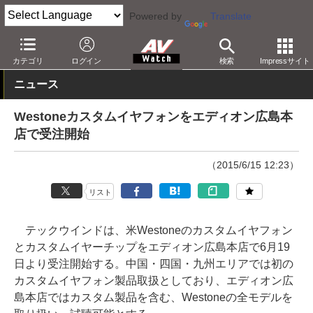
Powered by
Translate
AV Watch
製品
ヘッドフォン
Westone
カテゴリ
ログイン
検索
Impressサイト
ニュース
Westoneカスタムイヤフォンをエディオン広島本
店で受注開始
（2015/6/15 12:23）
リスト
テックウインドは、米Westoneのカスタムイヤフォン
とカスタムイヤーチップをエディオン広島本店で6月19
日より受注開始する。中国・四国・九州エリアでは初の
カスタムイヤフォン製品取扱としており、エディオン広
島本店ではカスタム製品を含む、Westoneの全モデルを