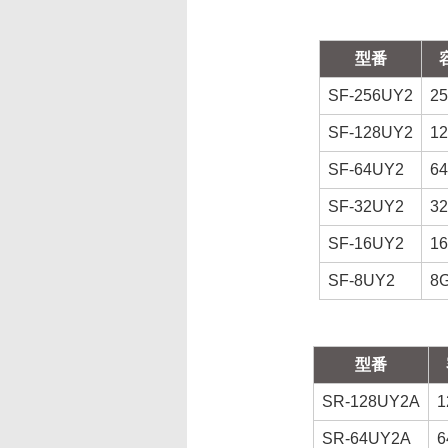
型番
SF-256UY2
2
SF-128UY2
1
SF-64UY2
6
SF-32UY2
3
SF-16UY2
1
SF-8UY2
8
型番
SR-128UY2A
1
SR-64UY2A
6