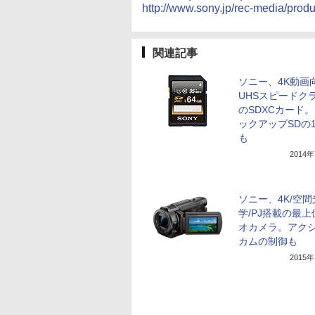
http://www.sony.jp/rec-media/pro
関連記事
ソニー、4K動画
UHSスピードク
のSDXCカード。
ックアップSDの1
も
2014
ソニー、4K/空間
学/PJ搭載の最
オカメラ。アク
カムの制御も
2015