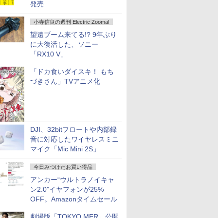
発売
小寺信良の週刊 Electric Zooma!
望遠ブーム来てる!? 9年ぶり
に大復活した、ソニー
「RX10 V」
「ドカ食いダイスキ！ もち
づきさん」TVアニメ化
DJI、32bitフロートや内部録
音に対応したワイヤレスミニ
マイク「Mic Mini 2S」
今日みつけたお買い得品
アンカー“ウルトラノイキャ
ン2.0”イヤフォンが25%
OFF。Amazonタイムセール
劇場版「TOKYO MER」公開