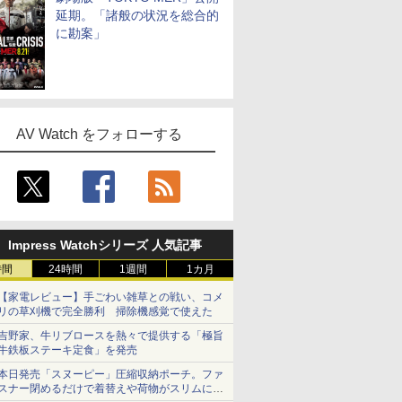
延期。「諸般の状況を総合的
に勘案」
AV Watch をフォローする
Impress Watchシリーズ 人気記事
時間
24時間
1週間
1カ月
【家電レビュー】手ごわい雑草との戦い、コメ
リの草刈機で完全勝利 掃除機感覚で使えた
吉野家、牛リブロースを熱々で提供する「極旨
牛鉄板ステーキ定食」を発売
本日発売「スヌーピー」圧縮収納ポーチ。ファ
スナー閉めるだけで着替えや荷物がスリムにま