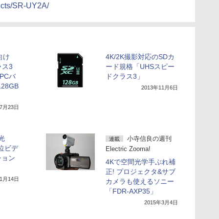
ducts/SR-UY2A/
向け
4K/2K撮影対応のSDカ
ラス3
ード規格「UHSスピー
PCバ
ドクラス3」
28GB
2013年11月6日
年7月23日
光
小寺信良の週刊
連載
上位ビデ
Electric Zooma!
ション
4Kで空間光学手ぶれ補
正! プロジェクタ&サブ
年1月14日
カメラも使えるソニー
「FDR-AXP35」
2015年3月4日