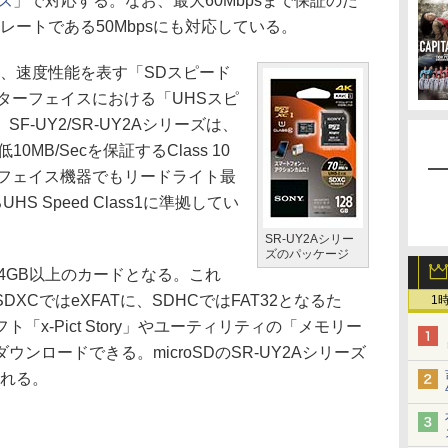
ーズ
」で対応する。なお、最大60Mbpsまで保証のた
トレートである50Mbpsにも対応している。
、速度性能を表す「SDスピード
ターフェイスにおける「UHSスピ
-UY2/SR-UY2Aシリーズは、
MB/Secを保証するClass 10
ーフェイス機器でもリードライト最
HS Speed Class1に準拠してい
SR-UY2Aシリー
ズのパッケージ
64GB以上のカードとなる。これ
XCではeXFATに、SDHCではFAT32となるた
1
x-Pict Story」やユーティリティの「メモリー
ンロードできる。microSDのSR-UY2Aシリーズ
される。