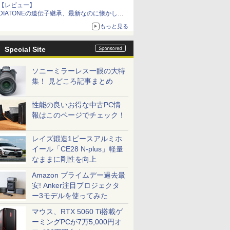
【レビュー】
DIATONEの遺伝子継承、最新なのに懐かし
い“惚れる音”Tecnologia e Cuore「DS-TC52B」
もっと見る
を聴く
Special Site
ソニーミラーレス一眼の大特
集！ 見どころ記事まとめ
性能の良いお得な中古PC情
報はこのページでチェック！
レイズ鍛造1ピースアルミホ
イール「CE28 N-plus」軽量
なままに剛性を向上
Amazon プライムデー過去最
安! Anker注目プロジェクタ
ー3モデルを使ってみた
マウス、RTX 5060 Ti搭載ゲ
ーミングPCが7万5,000円オ