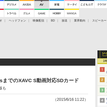
オ
ヘッドフォン
映像配信
BD
放送
業界動向
スピーカー
ェクタ
PS4
BDプレーヤー
映像配信
BD
1
bpsまでのXAVC S動画対応SDカード
D版も
（2015/6/16 11:22）