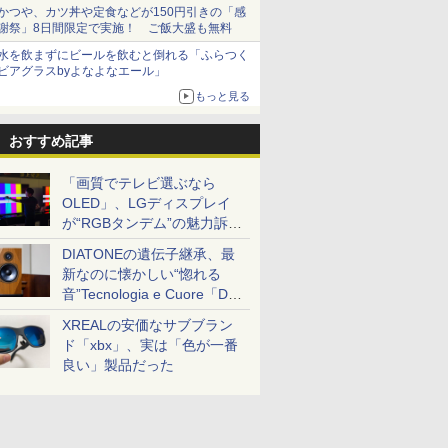
とまる
かつや、カツ丼や定食などが150円引きの「感
謝祭」8日間限定で実施！ ご飯大盛も無料
水を飲まずにビールを飲むと倒れる「ふらつく
ビアグラスbyよなよなエール」
もっと見る
おすすめ記事
「画質でテレビ選ぶなら
OLED」、LGディスプレイ
が“RGBタンデム”の魅力訴
求。液晶とのガチ比較も
DIATONEの遺伝子継承、最
新なのに懐かしい“惚れる
音”Tecnologia e Cuore「DS-
TC52B」を聴く
XREALの安価なサブブラン
ド「xbx」、実は「色が一番
良い」製品だった