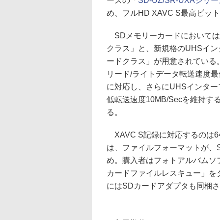
ーズの「
SD-UZ/SR-UXAシリ
め、フルHD XAVC S最高ビッ
SDメモリーカードにおいては
クラス」と、新規格のUHSイン
ードクラス」が用意されている。SF
リード/ライトデータ転送速度最低10
に対応し、さらにUHSインタ
低転送速度10MB/Secを維持するU
る。
XAVC S記録に対応するのは
は、ファイルフォーマットが、SD
め。購入者はフォトアルバムソフト「
カードファイルレスキュー」をダウ
にはSDカードアダプタも同梱