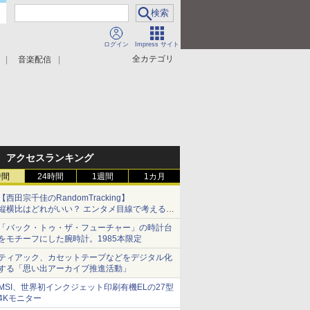
ログイン
Impress サイト
全カテゴリ
音楽配信
アクセスランキング
時間
24時間
1週間
1カ月
【西田宗千佳のRandomTracking】
縦横比はどれがいい？ エンタメ目線で考える、
サムスン新「Galaxy Z Fold」
「バック・トゥ・ザ・フューチャー」の時計台
をモチーフにした腕時計。1985本限定
ティアック、カセットテープなどをデジタル化
する「思い出アーカイブ推進活動」
MSI、世界初インクジェット印刷有機ELの27型
4Kモニター