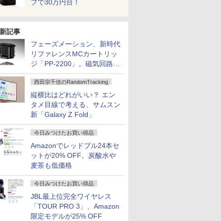
フで30万円台！
新記事
フェーズメーション、新時代
リファレンスMCカートリッ
ジ「PP-2200」。磁気回路や
ハウジングを根本から見直し
西田宗千佳のRandomTracking
縦横比はどれがいい？ エン
タメ目線で考える、サムスン
新「Galaxy Z Fold」
今日みつけたお買い得品
Amazonでレッドブル24本セ
ットが20% OFF。炭酸水や
麦茶も低価格
今日みつけたお買い得品
JBL最上位完全ワイヤレス
「TOUR PRO 3」、Amazon
限定モデルが25% OFF