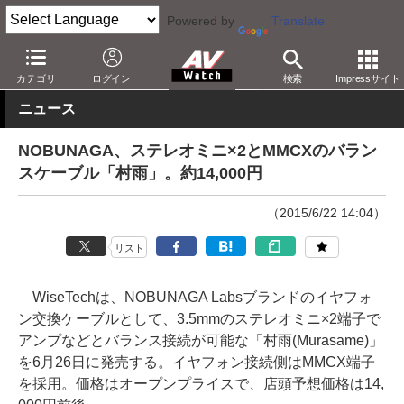
Powered by
Translate
AV Watch
製品
オーディオアクセサリ
カテゴリ
ログイン
検索
Impressサイト
ニュース
NOBUNAGA、ステレオミニ×2とMMCXのバラン
スケーブル「村雨」。約14,000円
（2015/6/22 14:04）
リスト
WiseTechは、NOBUNAGA Labsブランドのイヤフォ
ン交換ケーブルとして、3.5mmのステレオミニ×2端子で
アンプなどとバランス接続が可能な「村雨(Murasame)」
を6月26日に発売する。イヤフォン接続側はMMCX端子
を採用。価格はオープンプライスで、店頭予想価格は14,