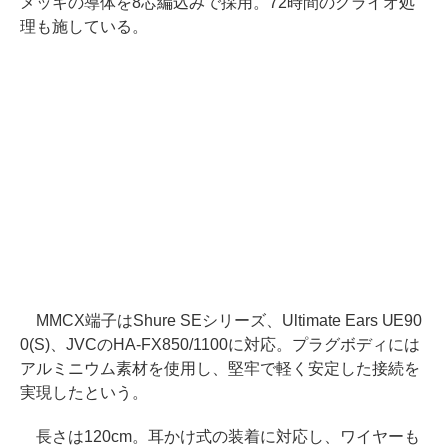
メッキの導体を8芯編込みで採用。72時間のクライオ処
理も施している。
MMCX端子はShure SEシリーズ、Ultimate Ears UE90
0(S)、JVCのHA-FX850/1100に対応。プラグボディには
アルミニウム素材を使用し、堅牢で軽く安定した接続を
実現したという。
長さは120cm。耳かけ式の装着に対応し、ワイヤーも