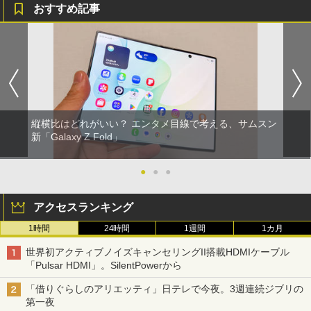
おすすめ記事
縦横比はどれがいい？ エンタメ目線で考える、サムスン
新「Galaxy Z Fold」
●
●
●
アクセスランキング
1時間
24時間
1週間
1カ月
世界初アクティブノイズキャンセリングII搭載HDMIケーブル
「Pulsar HDMI」。SilentPowerから
「借りぐらしのアリエッティ」日テレで今夜。3週連続ジブリの
第一夜