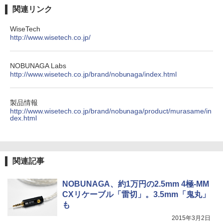
関連リンク
WiseTech
http://www.wisetech.co.jp/
NOBUNAGA Labs
http://www.wisetech.co.jp/brand/nobunaga/index.html
製品情報
http://www.wisetech.co.jp/brand/nobunaga/product/murasame/in
dex.html
関連記事
NOBUNAGA、約1万円の2.5mm 4極-MM
CXリケーブル「雷切」。3.5mm「鬼丸」
も
2015年3月2日