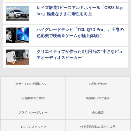
レイズ鍛造1ピースアルミホイール「CE28 N-p
lus」軽量なままに剛性を向上
ハイグレードテレビ「TCL Q7D Pro」。圧巻の
色彩美で映画＆ゲームが極上体験に
クリエイティブが作った2万円台の“小さなピュ
アオーディオスピーカー”
本サイトのご利用について
お問い合わせ
広告掲載のご案内
編集部へのご連絡
プライバシーポリシー
会社概要
インプレスグループ
特定商取引法に基づく表示