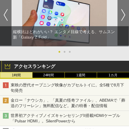
縦横比はどれがいい？ エンタメ目線で考える、サムスン
新「Galaxy Z Fold」
●
●
●
アクセスランキング
1時間
24時間
1週間
1カ月
東映の歴代オープニング映像がカプセルトイに。全5種で8月下
旬発売
金ロー「ナウシカ」、「真夏の怪奇ファイル」、ABEMAで「葬
送のフリーレン」無料配信など。夏の特番・配信情報
世界初アクティブノイズキャンセリングII搭載HDMIケーブル
「Pulsar HDMI」。SilentPowerから