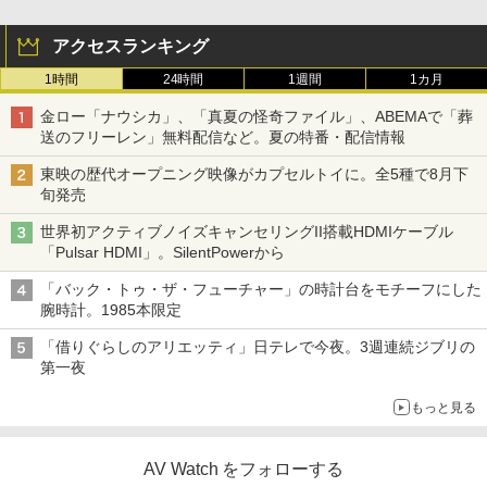
アクセスランキング
1時間
24時間
1週間
1カ月
金ロー「ナウシカ」、「真夏の怪奇ファイル」、ABEMAで「葬
送のフリーレン」無料配信など。夏の特番・配信情報
東映の歴代オープニング映像がカプセルトイに。全5種で8月下
旬発売
世界初アクティブノイズキャンセリングII搭載HDMIケーブル
「Pulsar HDMI」。SilentPowerから
「バック・トゥ・ザ・フューチャー」の時計台をモチーフにした
腕時計。1985本限定
「借りぐらしのアリエッティ」日テレで今夜。3週連続ジブリの
第一夜
もっと見る
AV Watch をフォローする