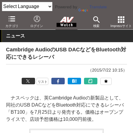
Powered by
Translate
AV Watch
製品
AV周辺機器
カテゴリ
ログイン
検索
Impressサイト
ニュース
Cambridge AudioのUSB DACなどをBluetooth対
応にできるレシーバ
（2015/7/22 10:15）
リスト
ナスペックは、英Cambridge Audioの新製品として、
同社のUSB DACなどをBluetooth対応にできるレシーバ
「BT100」を7月25日より発売する。価格はオープンプ
ライスで、店頭予想価格は10,000円前後。