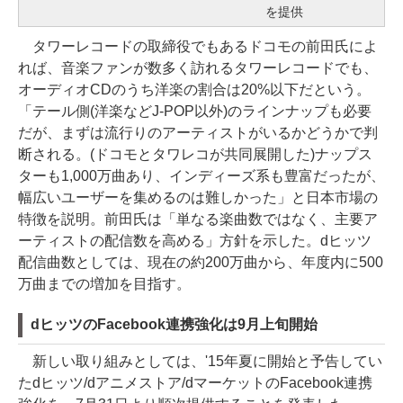
を提供
タワーレコードの取締役でもあるドコモの前田氏によ
れば、音楽ファンが数多く訪れるタワーレコードでも、
オーディオCDのうち洋楽の割合は20%以下だという。
「テール側(洋楽などJ-POP以外)のラインナップも必要
だが、まずは流行りのアーティストがいるかどうかで判
断される。(ドコモとタワレコが共同展開した)ナップス
ターも1,000万曲あり、インディーズ系も豊富だったが、
幅広いユーザーを集めるのは難しかった」と日本市場の
特徴を説明。前田氏は「単なる楽曲数ではなく、主要ア
ーティストの配信数を高める」方針を示した。dヒッツ
配信曲数としては、現在の約200万曲から、年度内に500
万曲までの増加を目指す。
dヒッツのFacebook連携強化は9月上旬開始
新しい取り組みとしては、'15年夏に開始と予告してい
たdヒッツ/dアニメストア/dマーケットのFacebook連携