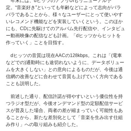
年末には、dヒッツのアプリUIもリニューアル予
定。“音楽好き”といっても年齢などによって志向がバラ
バラであることから、様々なユーザーにとって使いやす
いレコメンド機能などを実装していくという。このほか
にも、CDに先駆けてのアルバム先行配信や、インタビュ
ー動画映像の配信なども計画。「dヒッツからヒットを
作っていく」ことを目指す。
dヒッツの音質は現在AACの128kbps。これは「(電車
などでの)通勤時にも途切れないように、データボリュー
ムを大きくしない」との意向によるものだが、今後は通
信網の改善などに合わせて音質も上げていく方向である
ことも説明した。
前述した通り、配信許諾が得やすいという優位性を持
つラジオ型だが、今後オンデマンド型の定額配信サービ
スが普及した場合、両者の差が縮まっていく可能性もあ
ることから、新たな差別化として「音楽を生み出す仕組
み作り」への取り組みも紹介した。