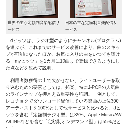
世界の主な定額制音楽配信サ
日本の主な定額制音楽配信サ
ービス
ービス
dヒッツは、ラジオ型のようにチャンネル(プログラム)
を選ぶが、これまでのサービス改善により、曲のスキッ
プが可能になったほか、お気に入りの曲をいつでも聴け
る「myヒッツ」を1カ月に10曲まで登録できるようにし
た点などを改めて説明。
利用者数獲得の上で欠かせない、ライトユーザーを取
り込むための要素としては、邦楽、特にJ-POPの人気曲
のラインナップを押さえる重要性を強調。一例として、
レコチョクでダウンロード配信している楽曲の上位300
アーティストを100%として他サービスと比べると、dヒ
ッツを含む「定額制ラジオ型」は85%、Apple Music/AW
A/LINEなどを含む「定額制オンデマンド型」は55%だと