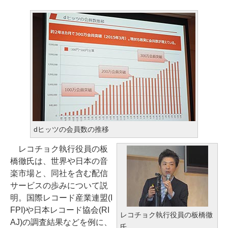
dヒッツの会員数の推移
レコチョク執行役員の板
橋徹氏は、世界や日本の音
楽市場と、同社を含む配信
サービスの歩みについて説
明。国際レコード産業連盟(I
FPI)や日本レコード協会(RI
レコチョク執行役員の板橋徹
AJ)の調査結果などを例に、
氏