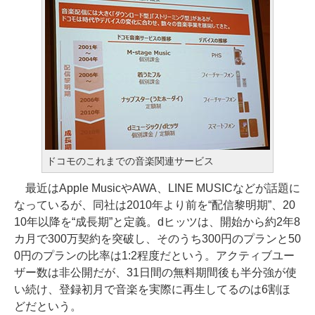
ドコモのこれまでの音楽関連サービス
最近はApple MusicやAWA、LINE MUSICなどが話題に
なっているが、同社は2010年より前を“配信黎明期”、20
10年以降を“成長期”と定義。dヒッツは、開始から約2年8
カ月で300万契約を突破し、そのうち300円のプランと50
0円のプランの比率は1:2程度だという。アクティブユー
ザー数は非公開だが、31日間の無料期間後も半分強が使
い続け、登録初月で音楽を実際に再生してるのは6割ほ
どだという。