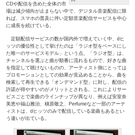
CDや配信を含めた全体の市
場は減少傾向が止まらない中で、デジタル音楽配信に限
れば、スマホの普及に伴い定額音楽配信サービスを中心
に成長を続けている。
定額配信サービスの数が国内外で増えていく中、dヒ
ッツの優位性として挙げたのは「ラジオ型をベースにし
た唯一のサービスモデル」という点。「ラジオ型」は、
チャンネルを選ぶと曲が順番に流れるもので、好きな曲
を指定して聴けないものの、アーティスト側にとっては
プロモーションとしての効果が見込めることから、曲を
検索して再生できる「オンデマンド型」に対し、配信の
許諾が得やすいのがメリットとされる。これによりサー
ビスごとで楽曲のラインナップが異なり、例えば安室奈
美恵や福山雅治、槇原敬之、Perfumeなど一部のアーテ
ィストは、dヒッツのみで配信している楽曲もあるとい
う違いが出ている。