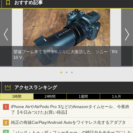
おすすめ記事
望遠ブーム来てる!? 9年ぶりに大復活した、ソニー「RX
10 V」
●
●
●
アクセスランキング
1時間
24時間
1週間
1カ月
iPhone AirやAirPods Pro 3などのAmazonタイムセール、今夜終
了【今日みつけたお買い得品】
純正の有線CarPlay/Android Autoをワイヤレス化するアダプタ
「バック・トゥ・ザ・フューチャー」の時計台をモチーフにした