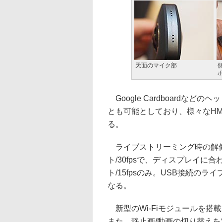
天面のマイク部
Google Cardboardな
とも可能としており、様々なH
る。
ライブストリーミング時の解像度は
ト/30fpsで、ディスプレイに合
ト/15fpsのみ。USB接続のライ
なる。
新型のWi-Fiモジュールを搭
また、静止画/動画の切り替え