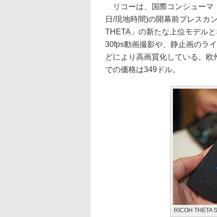
リコーは、国際コンシューマ・エレ
日/現地時間)の開幕前プレスカ
THETA」の新たな上位モデルとな
30fps動画撮影や、静止画の
どにより高画質化している。欧州
での価格は349ドル。
RICOH THETA 