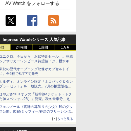
AV Watch をフォローする
Impress Watchシリーズ 人気記事
時間
24時間
1週間
1カ月
ユニクロ、今日から「お盆特別セール」。涼感
シアサッカーワンピース待望値下げ、撥水ギア
ショーツは1990円に
東映の歴代オープニング映像がカプセルトイ
に。全5種で8月下旬発売
カルディ、オンライン限定「ネコバッグ＆タン
ブラーセット」を一般販売。7月の抽選販売の
当選無効分
はやぶさ50％オフの「新幹線eチケット（トク
だ値スペシャル28）」発売。秋冬乗車分、えき
ねっと限定
フェルメール《真珠の耳飾りの少女》展のグッ
ズ公開。図録/ミッフィー/葬送のフリーレンほ
か、注目ブランドコラボが実現
もっと見る