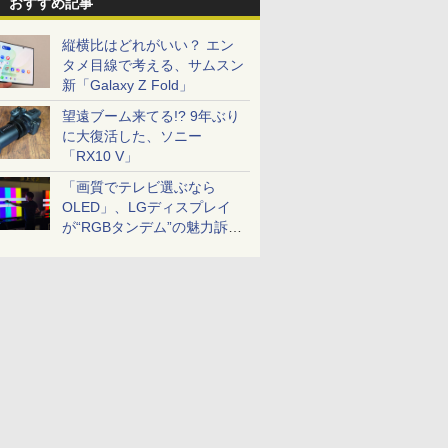
おすすめ記事
縦横比はどれがいい？ エン
タメ目線で考える、サムスン
新「Galaxy Z Fold」
望遠ブーム来てる!? 9年ぶり
に大復活した、ソニー
「RX10 V」
「画質でテレビ選ぶなら
OLED」、LGディスプレイ
が“RGBタンデム”の魅力訴
求。液晶とのガチ比較も