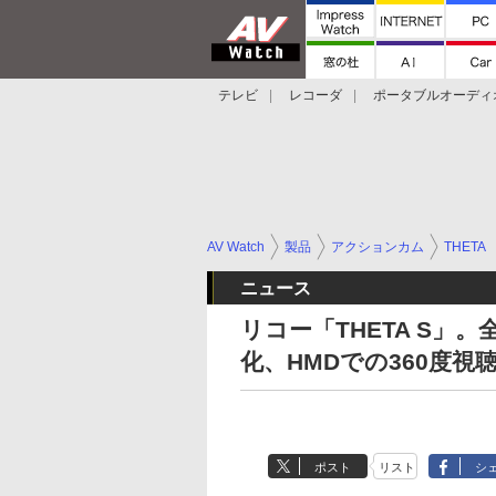
テレビ
レコーダ
ポータブルオーディ
スマートスピーカー
デジカメ
プロジ
AV Watch
製品
アクションカム
THETA
ニュース
リコー「THETA S」。
化、HMDでの360度視
ポスト
リスト
シ