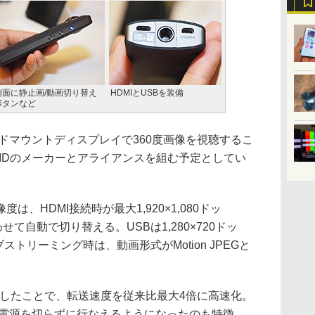
側面に静止画/動画切り替え
HDMIとUSBを装備
ボタンなど
どのヘッドマウントディスプレイで360度画像を視聴するこ
MDのメーカーとアライアンスを組む予定としてい
、HDMI接続時が最大1,920×1,080ドッ
わせて自動で切り替える。USBは1,280×720ドッ
ブストリーミング時は、動画形式がMotion JPEGと
載したことで、転送速度を従来比最大4倍に高速化。
を電源を切らずに行なえるようになったのも特徴。