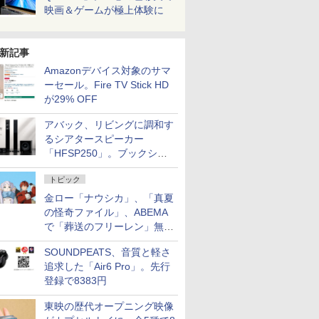
映画＆ゲームが極上体験に
新記事
Amazonデバイス対象のサマ
ーセール。Fire TV Stick HD
が29% OFF
アバック、リビングに調和す
るシアタースピーカー
「HFSP250」。ブックシェ
ルフはペア3万円以下
トピック
金ロー「ナウシカ」、「真夏
の怪奇ファイル」、ABEMA
で「葬送のフリーレン」無料
配信など。夏の特番・配信情
SOUNDPEATS、音質と軽さ
報
追求した「Air6 Pro」。先行
登録で8383円
東映の歴代オープニング映像