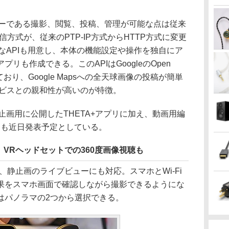
ローである撮影、閲覧、投稿、管理が可能な点は従来
信方式が、従来のPTP-IP方式からHTTP方式に変更
たなAPIも用意し、本体の機能設定や操作を独自にア
リも作成できる。このAPIはGoogleのOpen
に準拠しており、Google Mapsへの全天球画像の投稿が簡単
サービスとの親和性が高いのが特徴。
静止画用に公開したTHETA+アプリに加え、動画用編
アプリも近日発表予定としている。
VRヘッドセットでの360度画像視聴も
、静止画のライブビューにも対応。スマホとWi-Fi
果をスマホ画面で確認しながら撮影できるようにな
はパノラマの2つから選択できる。