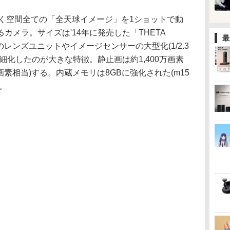
巻く空間全ての「全天球イメージ」を1ショットで動
カメラ。サイズは'14年に発売した「THETA
最
レンズユニットやイメージセンサーの大型化(1/2.3
細化したのが大きな特徴。静止画は約1,400万画素
万画素相当)する。内蔵メモリは8GBに強化された(m15
。