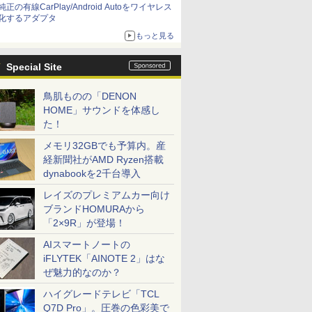
純正の有線CarPlay/Android Autoをワイヤレス
化するアダプタ
もっと見る
Special Site
鳥肌ものの「DENON
HOME」サウンドを体感し
た！
メモリ32GBでも予算内。産
経新聞社がAMD Ryzen搭載
dynabookを2千台導入
レイズのプレミアムカー向け
ブランドHOMURAから
「2×9R」が登場！
AIスマートノートの
iFLYTEK「AINOTE 2」はな
ぜ魅力的なのか？
ハイグレードテレビ「TCL
Q7D Pro」。圧巻の色彩美で