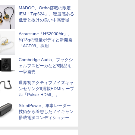
MADOO、Ortho搭載の限定
IEM「Typ624」。密度感ある
低音と抜けの良い中高音域
Acoustune「HS2000Air」。
約13gの軽量ボディと新開発
「ACT09」採用
Cambridge Audio、ブックシ
ェルフスピーカなど8製品を
一挙発売
世界初アクティブノイズキャ
ンセリングII搭載HDMIケーブ
ル「Pulsar HDMI」。
SilentPowerから
SilentPower、軍事レーダー
技術から着想したノイキャン
搭載電源コンディショナー
「AC iPurifier2」