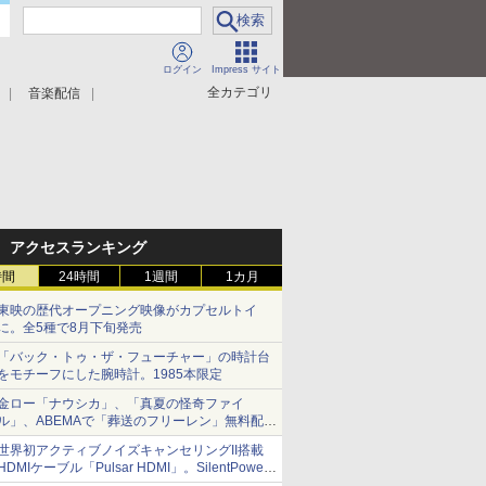
ログイン
Impress サイト
全カテゴリ
音楽配信
アクセスランキング
時間
24時間
1週間
1カ月
東映の歴代オープニング映像がカプセルトイ
に。全5種で8月下旬発売
「バック・トゥ・ザ・フューチャー」の時計台
をモチーフにした腕時計。1985本限定
金ロー「ナウシカ」、「真夏の怪奇ファイ
ル」、ABEMAで「葬送のフリーレン」無料配信
など。夏の特番・配信情報
世界初アクティブノイズキャンセリングII搭載
HDMIケーブル「Pulsar HDMI」。SilentPower
から