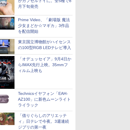
がカプセルトイに。全5種で8
月下旬発売
Prime Video、「劇場版 魔法
少女まどか☆マギカ」3作品
を配信開始
東京国立博物館がハイセンス
の100型RGB LEDテレビ導入
「オデュッセイア」9月4日か
らIMAX先行上映。35mmフ
ィルム上映も
Technicsイヤフォン「EAH-
AZ100」に新色ムーンライト
ライラック
「借りぐらしのアリエッテ
ィ」日テレで今夜。3週連続
ジブリの第一夜