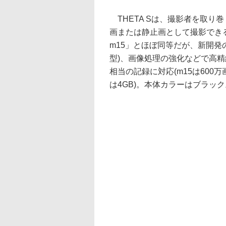
THETA Sは、撮影者を取り
画または静止画として撮影できる
m15」とほぼ同等だが、新開発の
型)、画像処理の強化などで高精
相当の記録に対応(m15は600
は4GB)。本体カラーはブラック