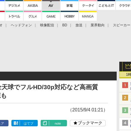
オ
ヘッドフォン
映像配信
BD
放送
業界動向
スピーカー
ェクタ
PS4
BDプレーヤー
映像配信
BD
1
全天球でフルHD/30p対応など高画質
聴も
（2015/9/4 01:21）
ブックマーク
ェア
はてブ
note