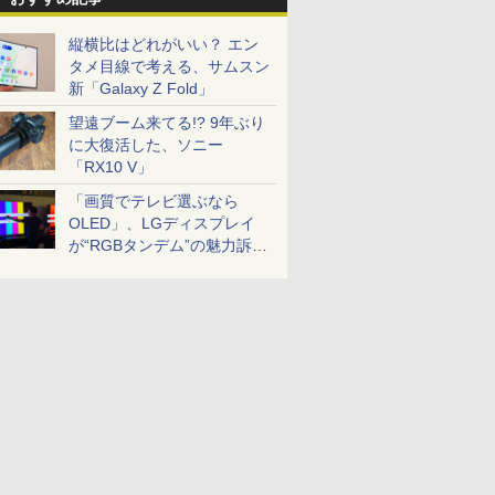
縦横比はどれがいい？ エン
タメ目線で考える、サムスン
新「Galaxy Z Fold」
望遠ブーム来てる!? 9年ぶり
に大復活した、ソニー
「RX10 V」
「画質でテレビ選ぶなら
OLED」、LGディスプレイ
が“RGBタンデム”の魅力訴
求。液晶とのガチ比較も