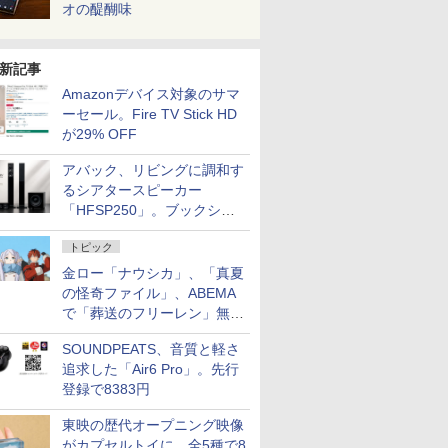
オの醍醐味
新記事
Amazonデバイス対象のサマ
ーセール。Fire TV Stick HD
が29% OFF
アバック、リビングに調和す
るシアタースピーカー
「HFSP250」。ブックシェ
ルフはペア3万円以下
トピック
金ロー「ナウシカ」、「真夏
の怪奇ファイル」、ABEMA
で「葬送のフリーレン」無料
配信など。夏の特番・配信情
SOUNDPEATS、音質と軽さ
報
追求した「Air6 Pro」。先行
登録で8383円
東映の歴代オープニング映像
がカプセルトイに。全5種で8