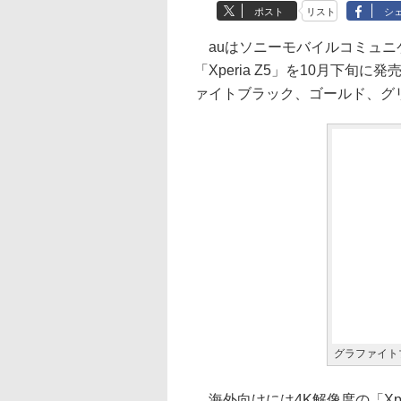
ポスト
リスト
シ
auはソニーモバイルコミュニ
「Xperia Z5」を10月下
ァイトブラック、ゴールド、グ
グラファイト
海外向けには4K解像度の「Xper