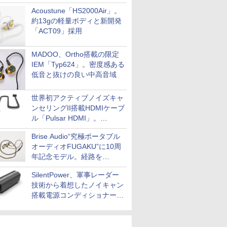
Acoustune「HS2000Air」。
約13gの軽量ボディと新開発
「ACT09」採用
MADOO、Ortho搭載の限定
IEM「Typ624」。密度感ある
低音と抜けの良い中高音域
世界初アクティブノイズキャ
ンセリングII搭載HDMIケーブ
ル「Pulsar HDMI」。
SilentPowerから
Brise Audio“究極ポータブル
オーディオFUGAKU”に10周
年記念モデル。経路を
NISHIKIで統一。400万円
SilentPower、軍事レーダー
技術から着想したノイキャン
搭載電源コンディショナー
「AC iPurifier2」