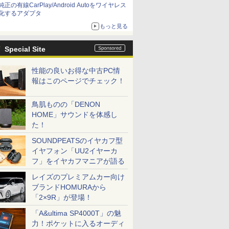
純正の有線CarPlay/Android Autoをワイヤレス
化するアダプタ
もっと見る
Special Site
性能の良いお得な中古PC情
報はこのページでチェック！
鳥肌ものの「DENON
HOME」サウンドを体感し
た！
SOUNDPEATSのイヤカフ型
イヤフォン「UU2イヤーカ
フ」をイヤカフマニアが語る
レイズのプレミアムカー向け
ブランドHOMURAから
「2×9R」が登場！
「A&ultima SP4000T」の魅
力！ポケットに入るオーディ