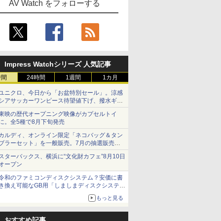
AV Watch をフォローする
Impress Watchシリーズ 人気記事
時間
24時間
1週間
1カ月
ユニクロ、今日から「お盆特別セール」。涼感
シアサッカーワンピース待望値下げ、撥水ギア
ショーツは1990円に
東映の歴代オープニング映像がカプセルトイ
に。全5種で8月下旬発売
カルディ、オンライン限定「ネコバッグ＆タン
ブラーセット」を一般販売。7月の抽選販売の
当選無効分
スターバックス、横浜に“文化財カフェ”8月10日
オープン
令和のファミコンディスクシステム？安価に書
き換え可能なGB用「しましまディスクシステ
ム」
もっと見る
おすすめ記事