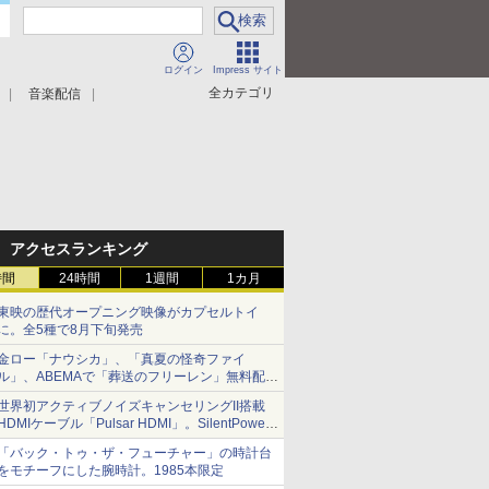
ログイン
Impress サイト
全カテゴリ
音楽配信
アクセスランキング
時間
24時間
1週間
1カ月
東映の歴代オープニング映像がカプセルトイ
に。全5種で8月下旬発売
金ロー「ナウシカ」、「真夏の怪奇ファイ
ル」、ABEMAで「葬送のフリーレン」無料配信
など。夏の特番・配信情報
世界初アクティブノイズキャンセリングII搭載
HDMIケーブル「Pulsar HDMI」。SilentPower
から
「バック・トゥ・ザ・フューチャー」の時計台
をモチーフにした腕時計。1985本限定