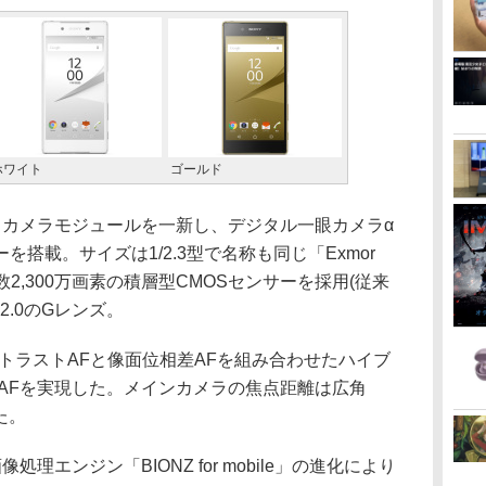
ホワイト
ゴールド
ているカメラモジュールを一新し、デジタル一眼カメラα
搭載。サイズは1/2.3型で名称も同じ「Exmor
効画素数2,300万画素の積層型CMOSセンサーを採用(従来
2.0のGレンズ。
トラストAFと像面位相差AFを組み合わせたハイブ
秒のAFを実現した。メインカメラの焦点距離は広角
た。
エンジン「BIONZ for mobile」の進化により