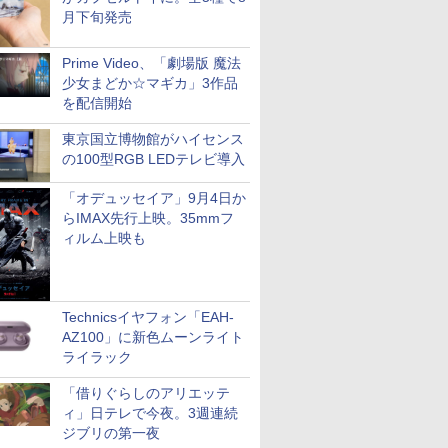
月下旬発売
Prime Video、「劇場版 魔法
少女まどか☆マギカ」3作品
を配信開始
東京国立博物館がハイセンス
の100型RGB LEDテレビ導入
「オデュッセイア」9月4日か
らIMAX先行上映。35mmフ
ィルム上映も
Technicsイヤフォン「EAH-
AZ100」に新色ムーンライト
ライラック
「借りぐらしのアリエッテ
ィ」日テレで今夜。3週連続
ジブリの第一夜