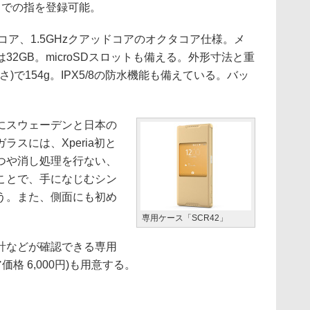
までの指を登録可能。
ッドコア、1.5GHzクアッドコアのオクタコア仕様。メ
32GB。microSDスロットも備える。外形寸法と重
×厚さ)で154g。IPX5/8の防水機能も備えている。バッ
にスウェーデンと日本の
スには、Xperia初と
つや消し処理を行ない、
ことで、手になじむシン
う。また、側面にも初め
専用ケース「SCR42」
計などが確認できる専用
価格 6,000円)も用意する。