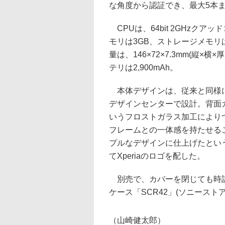
な角度から認証でき、最大5本
CPUは、64bit 2GHzクア
モリは3GB、ストレージメモリは
量は、146×72×7.3mm(縦×横
テリは2,900mAh。
本体デザインは、従来と同様
デザインセンターで設計。背面ガラ
いうフロストガラス加工により
フレームとの一体感を持たせる
プルなデザインに仕上げたとい
てXperiaのロゴを配した。
別売で、カバーを閉じても時
ケース「SCR42」(ソニーストア
（山崎健太郎）