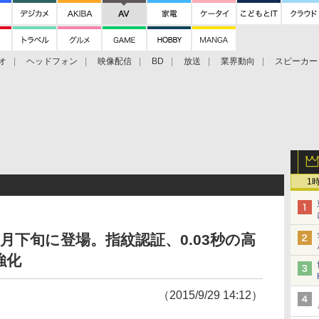
オ
ヘッドフォン
映像配信
BD
放送
業界動向
スピーカー
ェクタ
PS4
BDプレーヤー
映像配信
BD
1
」10月下旬に登場。指紋認証、0.03秒の高
強化
（2015/9/29 14:12）