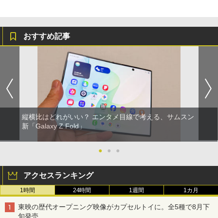
おすすめ記事
縦横比はどれがいい？ エンタメ目線で考える、サムスン
新「Galaxy Z Fold」
●
●
●
アクセスランキング
1時間
24時間
1週間
1カ月
東映の歴代オープニング映像がカプセルトイに。全5種で8月下
旬発売