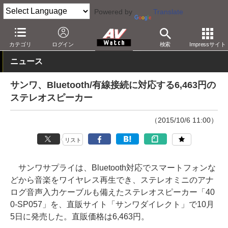
Powered by
Translate
AV Watch
製品
Bluetoothスピーカー
カテゴリ
ログイン
検索
Impressサイト
ニュース
サンワ、Bluetooth/有線接続に対応する6,463円の
ステレオスピーカー
（2015/10/6 11:00）
リスト
サンワサプライは、Bluetooth対応でスマートフォンな
どから音楽をワイヤレス再生でき、ステレオミニのアナ
ログ音声入力ケーブルも備えたステレオスピーカー「40
0-SP057」を、直販サイト「サンワダイレクト」で10月
5日に発売した。直販価格は6,463円。