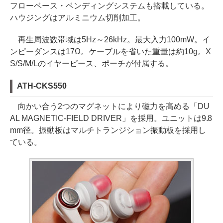
フローベース・ベンディングシステムも搭載している。
ハウジングはアルミニウム切削加工。
再生周波数帯域は5Hz～26kHz。最大入力100mW。イ
ンピーダンスは17Ω。ケーブルを省いた重量は約10g。X
S/S/M/Lのイヤーピース、ポーチが付属する。
ATH-CKS550
向かい合う2つのマグネットにより磁力を高める「DU
AL MAGNETIC-FIELD DRIVER」を採用。ユニットは9.8
mm径。振動板はマルチトランジション振動板を採用し
ている。