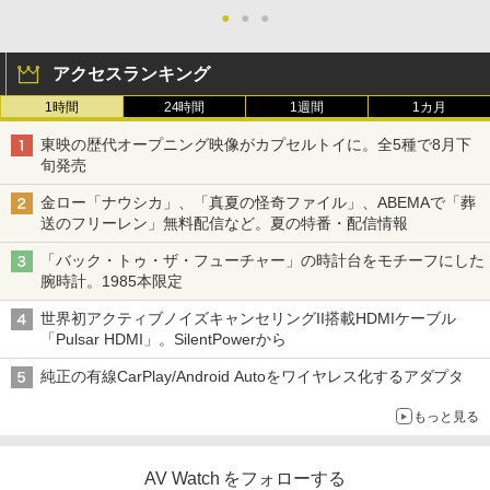
●
●
●
アクセスランキング
1時間
24時間
1週間
1カ月
東映の歴代オープニング映像がカプセルトイに。全5種で8月下
旬発売
金ロー「ナウシカ」、「真夏の怪奇ファイル」、ABEMAで「葬
送のフリーレン」無料配信など。夏の特番・配信情報
「バック・トゥ・ザ・フューチャー」の時計台をモチーフにした
腕時計。1985本限定
世界初アクティブノイズキャンセリングII搭載HDMIケーブル
「Pulsar HDMI」。SilentPowerから
純正の有線CarPlay/Android Autoをワイヤレス化するアダプタ
もっと見る
AV Watch をフォローする