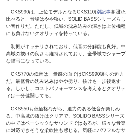
CKS990は、上位モデルとなるCKS110(
別記事
参照)と
比べると、音場はやや狭い、SOLID BASSシリーズらし
い音作りだ。ただし、低域の沈み込みの深さは上位機種
にも負けないクオリティを持っている。
制振がキッチリされており、低音の分解能も良好。中
高域の抜けの良さも維持されており、全帯域でシャープ
な描写になっている。
CKS770の低音は、量感の面ではCKS990譲りの迫力
だ。最低音の沈み込みはやや劣り、抜けも一歩後退す
る。しかし、コストパフォーマンスを考えるとクオリテ
ィは十分健闘してる。
CKS550も低価格ながら、迫力のある低音が楽しめ
る。中高域の抜けはクリアで、SOLIDO BASSシリーズ
の中ではベーシックなサウンドではあるが、様々な音楽
に対応できそうな柔軟性も感じる。気軽にパワフルなサ