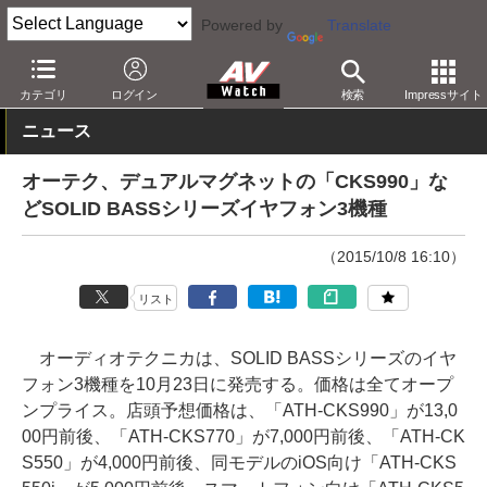
Powered by
Translate
AV Watch
製品
ヘッドフォン
オーディオテクニカ
カテゴリ
ログイン
検索
Impressサイト
ニュース
オーテク、デュアルマグネットの「CKS990」な
どSOLID BASSシリーズイヤフォン3機種
（2015/10/8 16:10）
リスト
オーディオテクニカは、SOLID BASSシリーズのイヤ
フォン3機種を10月23日に発売する。価格は全てオープ
ンプライス。店頭予想価格は、「ATH-CKS990」が13,0
00円前後、「ATH-CKS770」が7,000円前後、「ATH-CK
S550」が4,000円前後、同モデルのiOS向け「ATH-CKS