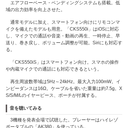
エアフローベース・ベンディングシステムも搭載。低
域の出力効率を向上させた。
通常モデルに加え、スマートフォン向けにリモコンマ
イクを備えたモデルも用意。「CKS550i」はiOSに対応
し、マイクでの通話や音楽・動画の再生、一時停止、早
送り、巻き戻し、ボリューム調整が可能。Siriにも対応す
る。
「CKS550iS」はスマートフォン向け。スマホの操作
や内蔵マイクでの通話にも対応できるという。
再生周波数帯域は5Hz～24kHz。最大入力100mW。イ
ンピーダンスは16Ω。ケーブルを省いた重量は約7.5g。X
S/S/M/Lのイヤーピース、ポーチが付属する。
音を聴いてみる
3機種を発表会場で試聴した。プレーヤーはハイレゾ
ポータブルの「AK380」を使っている。