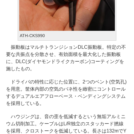
ATH-CKS990
振動板はマルチトランジションDLC振動板。特定の不
要な共振点を分散させ、有効面積を最大化した振動板
に、DLC(ダイヤモンドライクカーボン)コーティングを
施したもの。
ドライバの特性に応じた位置に、2つのベント(空気孔)
を用意。筐体内部の空気のバネ性を緻密にコントロール
するデュアルエアフローベース・ベンディングシステム
を採用している。
ハウジングは、音の歪を低減するという無垢アルミニ
ウム切削加工。ケーブルはL/R独立のスタッカード撚線
を採用、クロストークを低減している。長さは132mでY