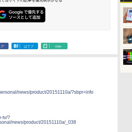
 検索で当サイトの記事を優先表示させる
ェア
はてブ
note
o/personal/news/product/20151110a/?sbpr=info
-tv/?
sonal/news/product/20151110a/_038