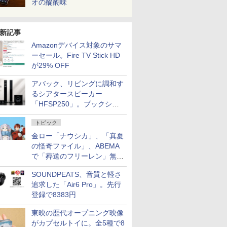
オの醍醐味
新記事
Amazonデバイス対象のサマ
ーセール。Fire TV Stick HD
が29% OFF
アバック、リビングに調和す
るシアタースピーカー
「HFSP250」。ブックシェ
ルフはペア3万円以下
トピック
金ロー「ナウシカ」、「真夏
の怪奇ファイル」、ABEMA
で「葬送のフリーレン」無料
配信など。夏の特番・配信情
SOUNDPEATS、音質と軽さ
報
追求した「Air6 Pro」。先行
登録で8383円
東映の歴代オープニング映像
がカプセルトイに。全5種で8