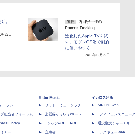
売開始。
西田宗千佳の
連載
RandomTracking
10月27日
進化したApple TVを試
す。モダンOS化で劇的
に使いやすく
2015年10月29日
Rittor Music
イカロス出版
dフォーラム
リットーミュージック
AIRLINEweb
ップ担当者フォーラム
楽器探そう!デジマート
Jディフェンスニュー
ness Library
TシャツPOD T-OD
通訳翻訳ジャーナル
セミナー
立東舎
JレスキューWeb