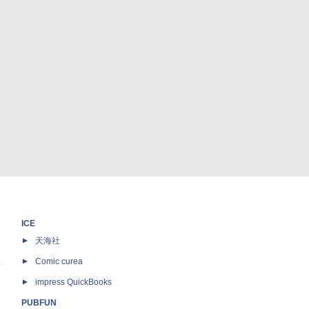
ICE
天海社
ス
Comic curea
impress QuickBooks
PUBFUN