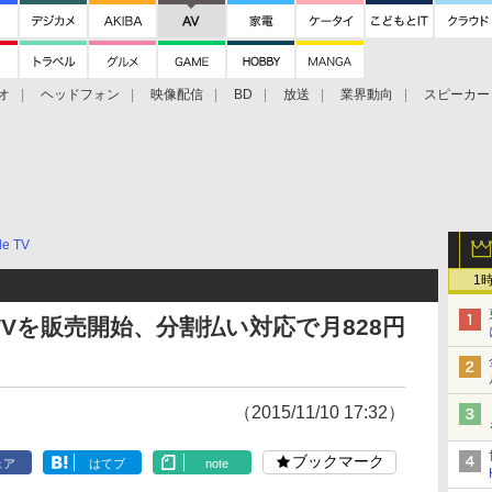
オ
ヘッドフォン
映像配信
BD
放送
業界動向
スピーカー
ェクタ
PS4
BDプレーヤー
映像配信
BD
le TV
1
 TVを販売開始、分割払い対応で月828円
（2015/11/10 17:32）
ブックマーク
ェア
はてブ
note