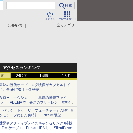
ログイン
Impress サイト
全カテゴリ
音楽配信
アクセスランキング
時間
24時間
1週間
1カ月
東映の歴代オープニング映像がカプセルトイ
に。全5種で8月下旬発売
金ロー「ナウシカ」、「真夏の怪奇ファイ
ル」、ABEMAで「葬送のフリーレン」無料配信
など。夏の特番・配信情報
「バック・トゥ・ザ・フューチャー」の時計台
をモチーフにした腕時計。1985本限定
世界初アクティブノイズキャンセリングII搭載
HDMIケーブル「Pulsar HDMI」。SilentPower
から