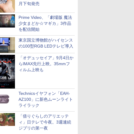
月下旬発売
Prime Video、「劇場版 魔法
少女まどか☆マギカ」3作品
を配信開始
東京国立博物館がハイセンス
の100型RGB LEDテレビ導入
「オデュッセイア」9月4日か
らIMAX先行上映。35mmフ
ィルム上映も
Technicsイヤフォン「EAH-
AZ100」に新色ムーンライト
ライラック
「借りぐらしのアリエッテ
ィ」日テレで今夜。3週連続
ジブリの第一夜