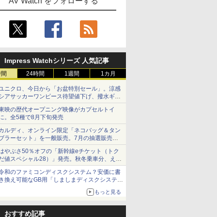
AV Watch をフォローする
Impress Watchシリーズ 人気記事
時間
24時間
1週間
1カ月
ユニクロ、今日から「お盆特別セール」。涼感
シアサッカーワンピース待望値下げ、撥水ギア
ショーツは1990円に
東映の歴代オープニング映像がカプセルトイ
に。全5種で8月下旬発売
カルディ、オンライン限定「ネコバッグ＆タン
ブラーセット」を一般販売。7月の抽選販売の
当選無効分
はやぶさ50％オフの「新幹線eチケット（トク
だ値スペシャル28）」発売。秋冬乗車分、えき
ねっと限定
令和のファミコンディスクシステム？安価に書
き換え可能なGB用「しましまディスクシステ
ム」
もっと見る
おすすめ記事