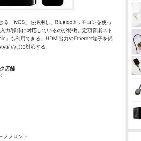
る「tvOS」を採用し、Bluetoothリモコンを使っ
音声入力/操作に対応しているのが特徴。定額音楽スト
sic」も利用できる。HDMI出力やEthernet端子を備
/b/g/n/ac)に対応する。
ンク店舗
ド
ーフフロント