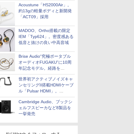
Acoustune「HS2000Air」。
約13gの軽量ボディと新開発
「ACT09」採用
MADOO、Ortho搭載の限定
IEM「Typ624」。密度感ある
低音と抜けの良い中高音域
Brise Audio“究極ポータブル
オーディオFUGAKU”に10周
年記念モデル。経路を
NISHIKIで統一。400万円
世界初アクティブノイズキャ
ンセリングII搭載HDMIケーブ
ル「Pulsar HDMI」。
SilentPowerから
Cambridge Audio、ブックシ
ェルフスピーカなど8製品を
一挙発売