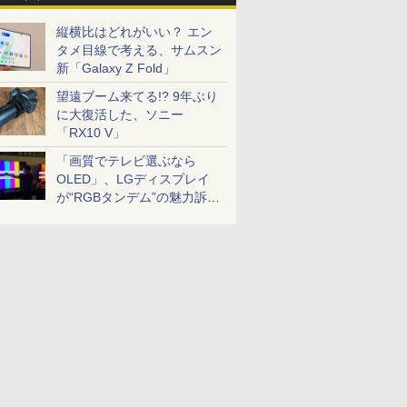
縦横比はどれがいい？ エン
タメ目線で考える、サムスン
新「Galaxy Z Fold」
望遠ブーム来てる!? 9年ぶり
に大復活した、ソニー
「RX10 V」
「画質でテレビ選ぶなら
OLED」、LGディスプレイ
が“RGBタンデム”の魅力訴
求。液晶とのガチ比較も