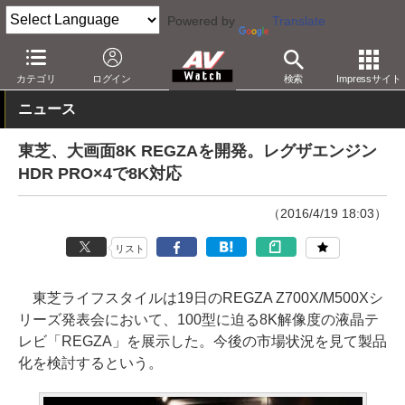
Powered by
Translate
AV Watch
製品
テレビ
東芝
カテゴリ
ログイン
検索
Impressサイト
ニュース
東芝、大画面8K REGZAを開発。レグザエンジン
HDR PRO×4で8K対応
（2016/4/19 18:03）
リスト
東芝ライフスタイルは19日のREGZA Z700X/M500Xシ
リーズ発表会において、100型に迫る8K解像度の液晶テ
レビ「REGZA」を展示した。今後の市場状況を見て製品
化を検討するという。