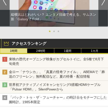
縦横比はどれがいい？ エンタメ目線で考える、サムスン
新「Galaxy Z Fold」
●
●
●
アクセスランキング
1時間
24時間
1週間
1カ月
東映の歴代オープニング映像がカプセルトイに。全5種で8月下
旬発売
金ロー「ナウシカ」、「真夏の怪奇ファイル」、ABEMAで「葬
送のフリーレン」無料配信など。夏の特番・配信情報
世界初アクティブノイズキャンセリングII搭載HDMIケーブル
「Pulsar HDMI」。SilentPowerから
「バック・トゥ・ザ・フューチャー」の時計台をモチーフにした
腕時計。1985本限定