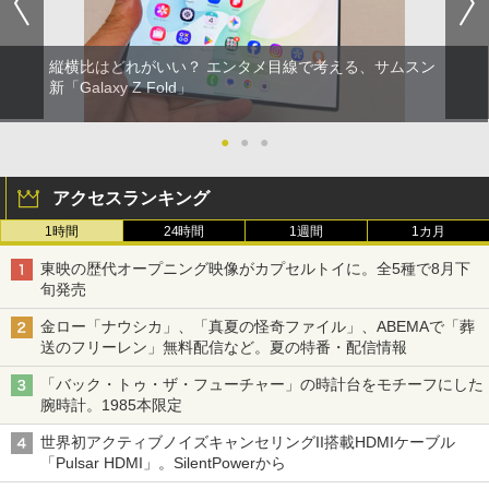
縦横比はどれがいい？ エンタメ目線で考える、サムスン
新「Galaxy Z Fold」
●
●
●
アクセスランキング
1時間
24時間
1週間
1カ月
東映の歴代オープニング映像がカプセルトイに。全5種で8月下
旬発売
金ロー「ナウシカ」、「真夏の怪奇ファイル」、ABEMAで「葬
送のフリーレン」無料配信など。夏の特番・配信情報
「バック・トゥ・ザ・フューチャー」の時計台をモチーフにした
腕時計。1985本限定
世界初アクティブノイズキャンセリングII搭載HDMIケーブル
「Pulsar HDMI」。SilentPowerから