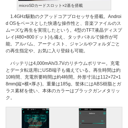
microSDカードスロット×2基を搭載
1.4GHz駆動のクアッドコアプロセッサを搭載。Androi
d OSをベースとした快適な操作性と、音楽ファイルのス
ムーズな再生を実現したという。4型のTFT液晶ディスプ
レイ(480×800ドット)も備え、タッチパネルで操作が可
能。アルバム、アーティスト、ジャンルやフォルダごと
の再生指定や、お気に入り登録も可能。
バッテリは4,000mAh/3.7Vのリチウムポリマー。充電
とデータ転送用にUSB端子も備えている。再生時間は約
10時間、充電所要時間は約4時間。外形寸法は112×72×1
8mm(縦×横×厚さ)。重量は185g。筐体にはABS樹脂とガ
ラス素材を使い、本体のカラーはブラックガンメタリッ
ク。