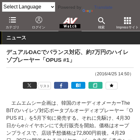
Powered by
Translate
AV Watch
製品
ポータブルオーディオ
その他
カテゴリ
ログイン
検索
Impressサイト
ニュース
デュアルDACでバランス対応、約7万円のハイレ
ゾプレーヤー「OPUS #1」
（2016/4/25 14:50）
リスト
エムエムシー企画は、韓国のオーディオメーカーThe
BITのハイレゾ対応ポータブルオーディオプレーヤー「O
PUS #1」を5月下旬に発売する。それに先駆け、4月30
日からe☆イヤホンにて先行販売を開始。価格はオープ
ンプライスで、店頭予想価格は72,800円前後。4月29