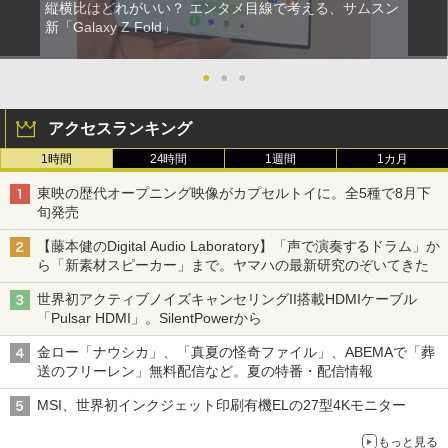
縦横比はどれがいい？ エンタメ目線で考える、サムスン
新「Galaxy Z Fold」
●
●
●
アクセスランキング
1時間
24時間
1週間
1カ月
東映の歴代オープニング映像がカプセルトイに。全5種で8月下
旬発売
【藤本健のDigital Audio Laboratory】「声で演奏するドラム」か
ら「新素材スピーカー」まで。ヤマハの最新研究のぞいてきた
世界初アクティブノイズキャンセリングII搭載HDMIケーブル
「Pulsar HDMI」。SilentPowerから
金ロー「ナウシカ」、「真夏の怪奇ファイル」、ABEMAで「葬
送のフリーレン」無料配信など。夏の特番・配信情報
MSI、世界初インクジェット印刷有機ELの27型4Kモニター
もっと見る