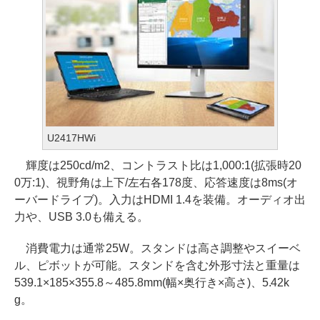
U2417HWi
輝度は250cd/m2、コントラスト比は1,000:1(拡張時20
0万:1)、視野角は上下/左右各178度、応答速度は8ms(オ
ーバードライブ)。入力はHDMI 1.4を装備。オーディオ出
力や、USB 3.0も備える。
消費電力は通常25W。スタンドは高さ調整やスイーベ
ル、ピボットが可能。スタンドを含む外形寸法と重量は
539.1×185×355.8～485.8mm(幅×奥行き×高さ)、5.42k
g。