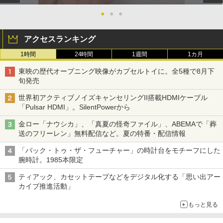
●
●
●
アクセスランキング
1時間
24時間
1週間
1カ月
東映の歴代オープニング映像がカプセルトイに。全5種で8月下
旬発売
世界初アクティブノイズキャンセリングII搭載HDMIケーブル
「Pulsar HDMI」。SilentPowerから
金ロー「ナウシカ」、「真夏の怪奇ファイル」、ABEMAで「葬
送のフリーレン」無料配信など。夏の特番・配信情報
「バック・トゥ・ザ・フューチャー」の時計台をモチーフにした
腕時計。1985本限定
ティアック、カセットテープなどをデジタル化する「思い出アー
カイブ推進活動」
もっと見る