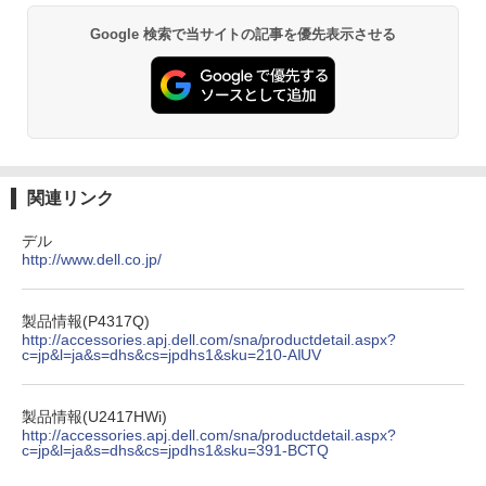
Google 検索で当サイトの記事を優先表示させる
関連リンク
デル
http://www.dell.co.jp/
製品情報(P4317Q)
http://accessories.apj.dell.com/sna/productdetail.aspx?
c=jp&l=ja&s=dhs&cs=jpdhs1&sku=210-AIUV
製品情報(U2417HWi)
http://accessories.apj.dell.com/sna/productdetail.aspx?
c=jp&l=ja&s=dhs&cs=jpdhs1&sku=391-BCTQ