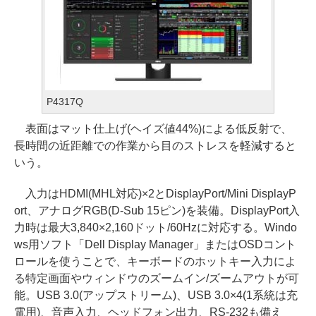
P4317Q
表面はマット仕上げ(ヘイズ値44%)による低反射で、
長時間の近距離での作業から目のストレスを軽減すると
いう。
入力はHDMI(MHL対応)×2とDisplayPort/Mini DisplayP
ort、アナログRGB(D-Sub 15ピン)を装備。DisplayPort入
力時は最大3,840×2,160ドット/60Hzに対応する。Windo
ws用ソフト「Dell Display Manager」またはOSDコント
ロールを使うことで、キーボードのホットキー入力によ
る特定画面やウィンドウのズームイン/ズームアウトが可
能。USB 3.0(アップストリーム)、USB 3.0×4(1系統は充
電用)、音声入力、ヘッドフォン出力、RS-232も備え