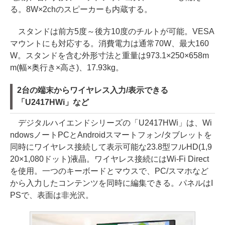
る。8W×2chのスピーカーも内蔵する。
スタンドは前方5度～後方10度のチルトが可能。VESA
マウントにも対応する。消費電力は通常70W、最大160
W。スタンドを含む外形寸法と重量は973.1×250×658m
m(幅×奥行き×高さ)、17.93kg。
2台の端末からワイヤレス入力/表示できる
「U2417HWi」など
デジタルハイエンドシリーズの「U2417HWi」は、Wi
ndowsノートPCとAndroidスマートフォン/タブレットを
同時にワイヤレス接続して表示可能な23.8型フルHD(1,9
20×1,080ドット)液晶。ワイヤレス接続にはWi-Fi Direct
を使用。一つのキーボードとマウスで、PC/スマホなど
から入力したコンテンツを同時に編集できる。パネルはI
PSで、表面は非光沢。