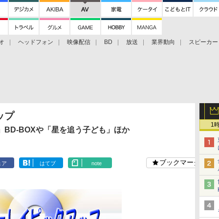
オ
ヘッドフォン
映像配信
BD
放送
業界動向
スピーカー
ェクタ
PS4
BDプレーヤー
映像配信
BD
ップ
1
BD-BOXや「星を追う子ども」ほか
ブックマーク
ェア
はてブ
note