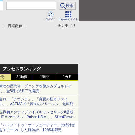
ログイン
Impress サイト
全カテゴリ
音楽配信
アクセスランキング
時間
24時間
1週間
1カ月
東映の歴代オープニング映像がカプセルトイ
に。全5種で8月下旬発売
金ロー「ナウシカ」、「真夏の怪奇ファイ
ル」、ABEMAで「葬送のフリーレン」無料配信
など。夏の特番・配信情報
世界初アクティブノイズキャンセリングII搭載
HDMIケーブル「Pulsar HDMI」。SilentPower
から
「バック・トゥ・ザ・フューチャー」の時計台
をモチーフにした腕時計。1985本限定