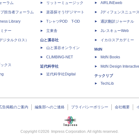
dフォーラム
リットーミュージック
AIRLINEweb
ップ担当者フォーラム
楽器探そう!デジマート
Jディフェンスニュー
ness Library
TシャツPOD T-OD
通訳翻訳ジャーナル
セミナー
立東舎
JレスキューWeb
 X（デジタルクロス）
山と溪谷社
イカロスアカデミー
山と溪谷オンライン
MdN
CLIMBING-NET
MdN Books
ブックス
近代科学社
MdN Design Interactiv
ing
近代科学社Digital
テックリブ
TechLib
広告掲載のご案内
編集部へのご連絡
プライバシーポリシー
会社概要
Copyright ©
2026
Impress Corporation. All rights reserved.