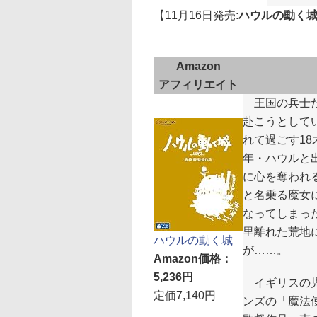
【11月16日発売:
ハウルの動く
Amazon
アフィリエイト
王国の兵士た
赴こうとして
れて過ごす1
年・ハウルと
に心を奪われ
と名乗る魔女
なってしまっ
里離れた荒地
ハウルの動く城
が……。
Amazon価格：
5,236円
イギリスの児
定価7,140円
ンズの「魔法