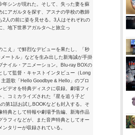
少年シンが現れた。そして、失った妻を蘇
めにアガルタを探す、アスナの学校の教師
も2人の前に姿を見せる。3人はそれぞれの
に、地下世界アガルタへと旅立っ
。
こえ」で鮮烈なデビューを果たし、「秒
チメートル」などを生み出した新海誠が手掛
ナイル・アニメーション。Blu-ray BOXの
として監督・キャストインタビュー（Long
、主題歌「Hello Goodbye & Hello」のプロ
ンビデオを特典ディスクに収録。劇場フィ
ト、コミカライズされた『星を追う子ど
品の第1話お試しBOOKなども封入する。そ
像特典として特報や劇場予告編、新海作品
グラフィなどが、また音声特典としてオー
メンタリーが収録されている。