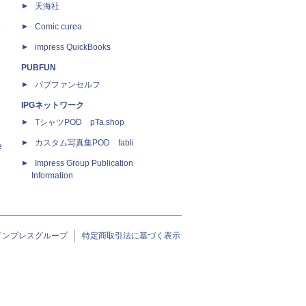
天海社
ス
Comic curea
impress QuickBooks
PUBFUN
パブファンセルフ
IPGネットワーク
TシャツPOD pTa.shop
カスタム写真集POD fabli
e
Impress Group Publication
Information
インプレスグループ
特定商取引法に基づく表示