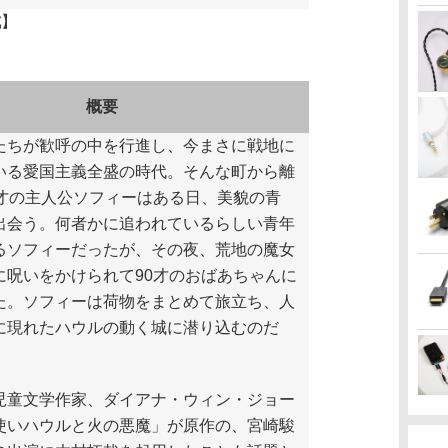
城
】
概要
ちが歓呼の中を行進し、今まさに戦地に
いる愛国主義全盛の時代。そんな町から離
8才の主人公ソフィーはある日、美貌の青
出会う。何者かに追われているらしい青年
るソフィーだったが、その夜、荒地の魔女
に呪いをかけられて90才のおばあちゃんに
た。ソフィーは荷物をまとめて旅立ち、人
に現れたハウルの動く城に潜り込むのだ
童文学作家、ダイアナ・ウィン・ジョー
使いハウルと火の悪魔」が原作の、宮崎駿