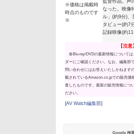
監督作品。声
※価格は掲載時
なった。映像
時点のものです
ル」(約9分)
※
タビュー(約7
記録映像(約1
【注意
各Blu-ray/DVDの最新情報につい
ダーにご確認ください。なお、編集部
問い合わせにはお答えいたしかねます
載されているAmazon.co.jpでの販
査したものです。最新の販売情報については、
ださい。
[
AV Watch編集部
]
Google