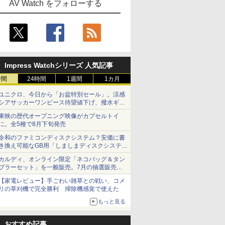
AV Watch をフォローする
Impress Watchシリーズ 人気記事
時間
24時間
1週間
1カ月
ユニクロ、今日から「お盆特別セール」。涼感
シアサッカーワンピース待望値下げ、撥水ギア
ショーツは1990円に
東映の歴代オープニング映像がカプセルトイ
に。全5種で8月下旬発売
令和のファミコンディスクシステム？安価に書
き換え可能なGB用「しましまディスクシステ
ム」
カルディ、オンライン限定「ネコバッグ＆タン
ブラーセット」を一般販売。7月の抽選販売の
当選無効分
【家電レビュー】手ごわい雑草との戦い、コメ
リの草刈機で完全勝利 掃除機感覚で使えた
もっと見る
おすすめ記事