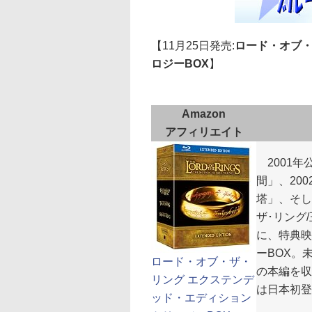
【11月25日発売:
ロード・オブ・
ロジーBOX
】
Amazon
アフィリエイト
2001年
間」、20
塔」、そし
ザ･リング
に、特典映
ーBOX。
ロード・オブ・ザ・
の本編を収
リング エクステンデ
は日本初登
ッド・エディション