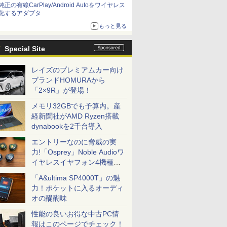
純正の有線CarPlay/Android Autoをワイヤレス
化するアダプタ
もっと見る
Special Site
レイズのプレミアムカー向け
ブランドHOMURAから
「2×9R」が登場！
メモリ32GBでも予算内。産
経新聞社がAMD Ryzen搭載
dynabookを2千台導入
エントリーなのに脅威の実
力!「Osprey」Noble Audioワ
イヤレスイヤフォン4機種を
一気に聴く
「A&ultima SP4000T」の魅
力！ポケットに入るオーディ
オの醍醐味
性能の良いお得な中古PC情
報はこのページでチェック！