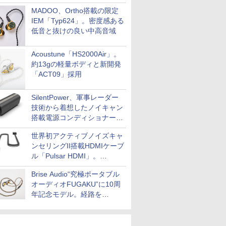
MADOO、Ortho搭載の限定
IEM「Typ624」。密度感ある
低音と抜けの良い中高音域
Acoustune「HS2000Air」。
約13gの軽量ボディと新開発
「ACT09」採用
SilentPower、軍事レーダー
技術から着想したノイキャン
搭載電源コンディショナー
「AC iPurifier2」
世界初アクティブノイズキャ
ンセリングII搭載HDMIケーブ
ル「Pulsar HDMI」。
SilentPowerから
Brise Audio“究極ポータブル
オーディオFUGAKU”に10周
年記念モデル。経路を
NISHIKIで統一。400万円