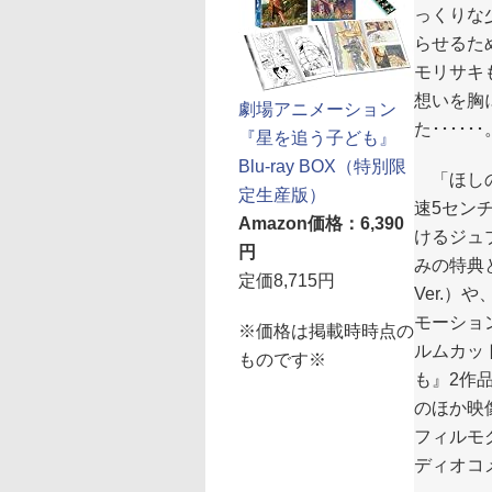
っくりな
らせるた
モリサキ
想いを胸
劇場アニメーション
た･･････
『星を追う子ども』
Blu-ray BOX（特別限
「ほしの
定生産版）
速5セン
Amazon価格：6,390
けるジュブ
円
みの特典
定価8,715円
Ver.）や
モーショ
※価格は掲載時時点の
ルムカッ
ものです※
も』2作
のほか映
フィルモ
ディオコ