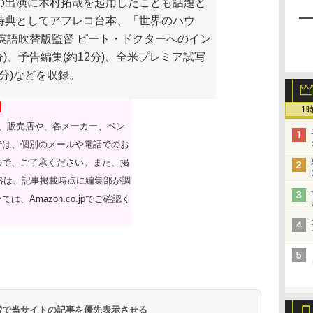
の出演に木村拓哉を起用したことも話題と
特典としてアフレコ台本、「世界のハウ
、英語吹替版監督 ピート・ドクターへのイン
分)、予告編集(約12分)、全米プレミア試写
1分)などを収録。
】
1
ては、販売店や、各メーカー、ベン
では、個別のメールや電話でのお
ので、ご了承ください。また、掲
売価格は、記事掲載時点に編集部が調
Amazon.co.jpでご確認く
 検索で当サイトの記事を優先表示させる