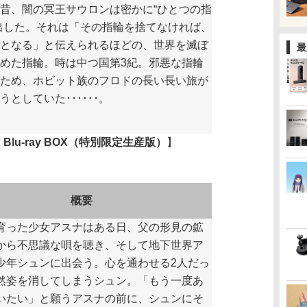
昔、闇の冥王サウロンは密かに“ひとつの指
出した。それは「その指輪を捨てなければ、
となる」と伝えられるほどの、世界を滅ぼ
最
めた指輪。時は中つ国第3紀。邪悪な指輪
ため、ホビット族のフロドの長い長い旅が
としていた･･････。
Blu-ray BOX（特別限定生産版）
】
概要
った少女アスナはある日、父の形見の鉱
から不思議な唄を聴き、そして地下世界ア
少年シュンに出会う。心を通わせる2人だっ
然姿を消してしまうシュン。「もう一度あ
いたい」と願うアスナの前に、シュンにそ