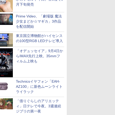
月下旬発売
Prime Video、「劇場版 魔法
少女まどか☆マギカ」3作品
を配信開始
東京国立博物館がハイセンス
の100型RGB LEDテレビ導入
「オデュッセイア」9月4日か
らIMAX先行上映。35mmフ
ィルム上映も
Technicsイヤフォン「EAH-
AZ100」に新色ムーンライト
ライラック
「借りぐらしのアリエッテ
ィ」日テレで今夜。3週連続
ジブリの第一夜