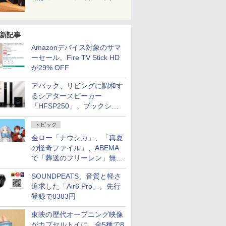
新記事
Amazonデバイス対象のサマ
ーセール。Fire TV Stick HD
が29% OFF
アバック、リビングに調和す
るシアタースピーカー
「HFSP250」。ブックシェ
ルフはペア3万円以下
トピック
金ロー「ナウシカ」、「真夏
の怪奇ファイル」、ABEMA
で「葬送のフリーレン」無料
配信など。夏の特番・配信情
SOUNDPEATS、音質と軽さ
報
追求した「Air6 Pro」。先行
登録で8383円
東映の歴代オープニング映像
がカプセルトイに。全5種で8