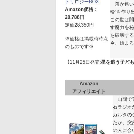
トリロジーBOX
遥か遠い
Amazon価格：
輪”を作り
20,788円
この世は闇
定価28,350円
す魔力を秘
を破壊する
※価格は掲載時時点
今、始まろう
のものです※
【11月25日発売:
星を追う子ども 
Amazon
アフィリエイト
山間で育
石ラジオ
ガルタの
たが、突
の人に会