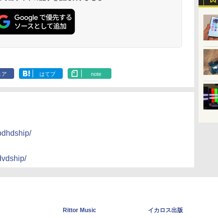
ェア
はてブ
note
/bdhdship/
dvdship/
Rittor Music
イカロス出版