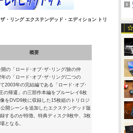
ザ・リング エクステンデッド・エディション トリ
概要
公開の「ロード･オブ･ザ･リング/旅の仲
02年の「ロード･オブ･ザ･リング/二つの
て2003年の完結編である「ロード･オブ･
/王の帰還」の三部作本編をブルーレイ6枚
像をDVD9枚に収録した15枚組のトリロジ
未公開シーンを追加したエクステンデッド版
録するのが特徴。特典ディスク9枚中、3枚
場となる。