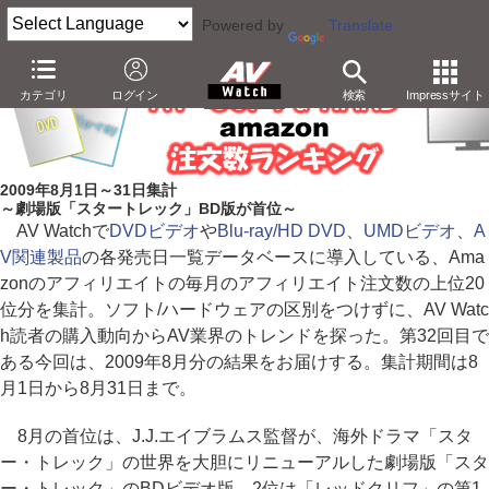
Powered by
Translate
カテゴリ
ログイン
検索
Impressサイト
2009年8月1日～31日集計
～劇場版「スタートレック」BD版が首位～
AV Watchで
DVDビデオ
や
Blu-ray/HD DVD
、
UMDビデオ
、
A
V関連製品
の各発売日一覧データベースに導入している、Ama
zonのアフィリエイトの毎月のアフィリエイト注文数の上位20
位分を集計。ソフト/ハードウェアの区別をつけずに、AV Watc
h読者の購入動向からAV業界のトレンドを探った。第32回目で
ある今回は、2009年8月分の結果をお届けする。集計期間は8
月1日から8月31日まで。
8月の首位は、J.J.エイブラムス監督が、海外ドラマ「スタ
ー・トレック」の世界を大胆にリニューアルした劇場版「スタ
ー・トレック」のBDビデオ版。2位は「レッドクリフ」の第1