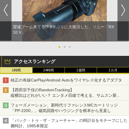
望遠ブーム来てる!? 9年ぶりに大復活した、ソニー「RX
10 V」
●
●
●
アクセスランキング
1時間
24時間
1週間
1カ月
純正の有線CarPlay/Android Autoをワイヤレス化するアダプタ
【西田宗千佳のRandomTracking】
縦横比はどれがいい？ エンタメ目線で考える、サムスン新
「Galaxy Z Fold」
フェーズメーション、新時代リファレンスMCカートリッジ
「PP-2200」。磁気回路やハウジングを根本から見直し
「バック・トゥ・ザ・フューチャー」の時計台をモチーフにした
腕時計。1985本限定