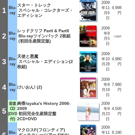
2009
スター・トレック
Blu-
年11
4,998
1
スペシャル・コレクターズ・
ray
月6
円
エディション
日
2009
レッドクリフ PartI & PartII
Blu-
年8
2
Blu-rayツインパック 2枚組
7,035円
ray
月5
(初回生産限定版)
日
2009
天使と悪魔
Blu-
年10
4,980
3
スペシャル・エディション(2
ray
月28
円
枚組)
日
2009
Blu-
年8
7,980
4
けいおん! (2)
ray
月19
円
日
絢香/ayaka's History 2006-
音楽
2009
2009
CD
年9
4,500
5
初回完全生産限定盤
(DVD
月23
円
2CD+DVD
付)
日
2009
マクロスF(フロンティア)
Blu-
年11
8,190