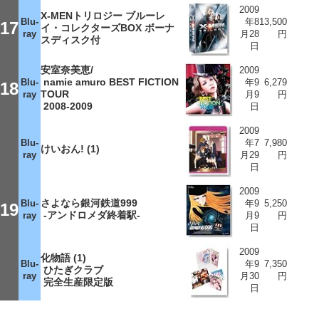
2009
X-MENトリロジー ブルーレ
Blu-
年8
13,500
17
イ・コレクターズBOX ボーナ
ray
月28
円
スディスク付
日
安室奈美恵/
2009
namie amuro BEST FICTION
Blu-
年9
6,279
18
TOUR
ray
月9
円
2008-2009
日
2009
Blu-
年7
7,980
けいおん! (1)
ray
月29
円
日
2009
さよなら銀河鉄道999
Blu-
年9
5,250
19
-アンドロメダ終着駅-
ray
月9
円
日
2009
化物語 (1)
Blu-
年9
7,350
ひたぎクラブ
ray
月30
円
完全生産限定版
日