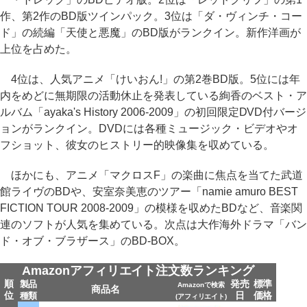
作、第2作のBD版ツインパック。3位は「ダ・ヴィンチ・コー
ド」の続編「天使と悪魔」のBD版がランクイン。新作洋画が
上位を占めた。
4位は、人気アニメ「けいおん!」の第2巻BD版。5位には年
内をめどに無期限の活動休止を発表している絢香のベスト・ア
ルバム「ayaka's History 2006-2009」の初回限定DVD付バージ
ョンがランクイン。DVDには各種ミュージック・ビデオやオ
フショット、彼女のヒストリー的映像集を収めている。
ほかにも、アニメ「マクロスF」の楽曲に焦点を当てた武道
館ライヴのBDや、安室奈美恵のツアー「namie amuro BEST
FICTION TOUR 2008-2009」の模様を収めたBDなど、音楽関
連のソフトが人気を集めている。次点は大作海外ドラマ「バン
ド・オブ・ブラザース」のBD-BOX。
Amazonアフィリエイト注文数ランキング
順
発売
標準
製品
Amazonで検索
商品名
位
日
価格
種類
(アフィリエイト)