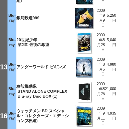
組)
日
2009
Blu-
年9
5,250
銀河鉄道999
ray
月9
円
日
2009
20世紀少年
Blu-
年8
5,040
第2章 最後の希望
ray
月28
円
日
2009
Blu-
年8
4,980
13
アンダーワールド ビギンズ
ray
月5
円
日
2009
攻殻機動隊
Blu-
年8
21,000
STAND ALONE COMPLEX
ray
月25
円
Blu-ray Disc BOX (1)
日
2009
ウォッチメン BD スペシャ
Blu-
年9
4,935
16
ル・コレクターズ・エディシ
ray
月11
円
ョン(2枚組)
日