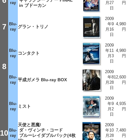
6
ギャラクシーツアー FINAL
ray
月27
円
in ブドーカン
日
2009
Blu-
年9
4,980
7
グラン・トリノ
ray
月16
円
日
2009
Blu-
年11
4,980
コンタクト
ray
月3
円
日
8
2009
Blu-
年8
12,600
平成ガメラ Blu-ray BOX
ray
月28
円
日
2009
Blu-
年9
4,935
ミスト
ray
月2
円
日
天使と悪魔/
2009
ダ・ヴィンチ・コード
Blu-
年10
7,480
10
ブルーレイダブルパック(4枚
ray
月28
円